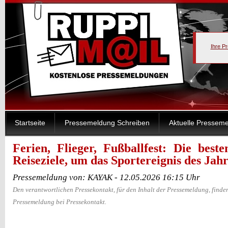
Ihre P
Startseite
Pressemeldung Schreiben
Aktuelle Pressem
Ferien, Flieger, Fußballfest: Die best
Reiseziele, um das Sportereignis des Jahr
Pressemeldung von: KAYAK - 12.05.2026 16:15 Uhr
Den verantwortlichen Pressekontakt, für den Inhalt der Pressemeldung, finden
Pressemeldung bei Pressekontakt.