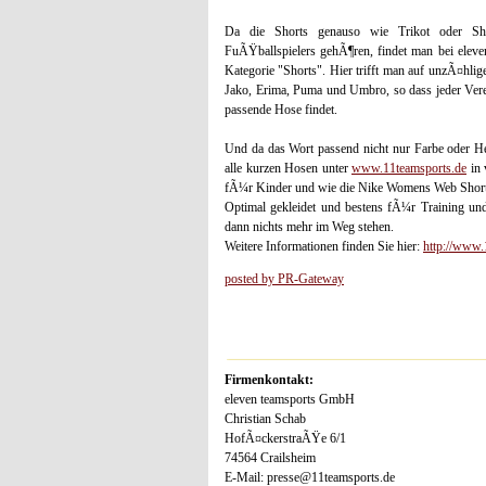
Da die Shorts genauso wie Trikot oder Shi
FuÃŸballspielers gehÃ¶ren, findet man bei eleve
Kategorie "Shorts". Hier trifft man auf unzÃ¤hli
Jako, Erima, Puma und Umbro, so dass jeder Verei
passende Hose findet.
Und da das Wort passend nicht nur Farbe oder Her
alle kurzen Hosen unter
www.11teamsports.de
in 
fÃ¼r Kinder und wie die Nike Womens Web Short t
Optimal gekleidet und bestens fÃ¼r Training un
dann nichts mehr im Weg stehen.
Weitere Informationen finden Sie hier:
http://www.1
posted by PR-Gateway
Firmenkontakt:
eleven teamsports GmbH
Christian Schab
HofÃ¤ckerstraÃŸe 6/1
74564 Crailsheim
E-Mail: presse@11teamsports.de