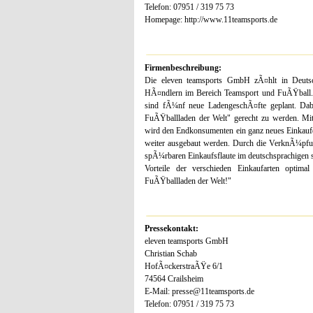
Telefon: 07951 / 319 75 73
Homepage: http://www.11teamsports.de
Firmenbeschreibung:
Die eleven teamsports GmbH zÃ¤hlt in Deuts
HÃ¤ndlern im Bereich Teamsport und FuÃŸball. Ab
sind fÃ¼nf neue LadengeschÃ¤fte geplant. Dab
FuÃŸballladen der Welt" gerecht zu werden. Mit 
wird den Endkonsumenten ein ganz neues Einkaufe
weiter ausgebaut werden. Durch die VerknÃ¼pfung
spÃ¼rbaren Einkaufsflaute im deutschsprachigen s
Vorteile der verschieden Einkaufarten opti
FuÃŸballladen der Welt!"
Pressekontakt:
eleven teamsports GmbH
Christian Schab
HofÃ¤ckerstraÃŸe 6/1
74564 Crailsheim
E-Mail: presse@11teamsports.de
Telefon: 07951 / 319 75 73