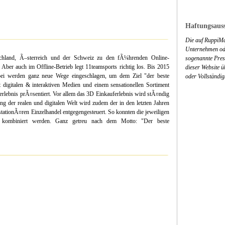
Haftungsauss
Die auf RuppiMa
Unternehmen ode
chland, Ã–sterreich und der Schweiz zu den fÃ¼hrenden Online-
sogenannte Press
er auch im Offline-Betrieb legt 11teamsports richtig los. Bis 2015
dieser Website 
ei werden ganz neue Wege eingeschlagen, um dem Ziel "der beste
oder Vollständig
digitalen & interaktiven Medien und einem sensationellen Sortiment
rlebnis prÃ¤sentiert. Vor allem das 3D Einkauferlebnis wird stÃ¤ndig
 der realen und digitalen Welt wird zudem der in den letzten Jahren
tationÃ¤ren Einzelhandel entgegengesteuert. So konnten die jeweiligen
mal kombiniert werden. Ganz getreu nach dem Motto: "Der beste