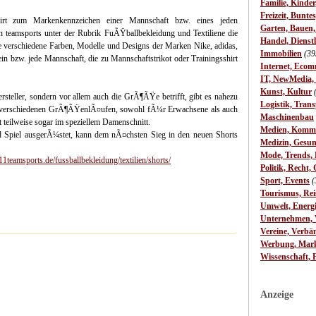
Familie, Kinde
Freizeit, Bunte
rt zum Markenkennzeichen einer Mannschaft bzw. eines jeden
Garten, Bauen
n teamsports unter der Rubrik FuÃŸballbekleidung und Textiliene die
Handel, Dienst
ge verschiedene Farben, Modelle und Designs der Marken Nike, adidas,
Immobilien
(39
n bzw. jede Mannschaft, die zu Mannschaftstrikot oder Trainingsshirt
Internet, Ecom
IT, NewMedia,
Kunst, Kultur
steller, sondern vor allem auch die GrÃ¶ÃŸe betrifft, gibt es nahezu
Logistik, Trans
verschiedenen GrÃ¶ÃŸenlÃ¤ufen, sowohl fÃ¼r Erwachsene als auch
Maschinenbau
eilweise sogar im speziellem Damenschnitt.
Medien, Komm
d Spiel ausgerÃ¼stet, kann dem nÃ¤chsten Sieg in den neuen Shorts
Medizin, Gesun
Mode, Trends, L
1teamsports.de/fussballbekleidung/textilien/shorts/
Politik, Recht, 
Sport, Events
(
Tourismus, Rei
Umwelt, Energ
Unternehmen, W
Vereine, Verbä
Werbung, Mark
Wissenschaft, 
Anzeige