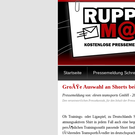
Startseite
Pressemeldung Schre
GroÃŸe Auswahl an Shorts bei
Pressemeldung von: eleven teamsports GmbH - 2
Den verantwortlichen Pressekontakt, für den Inhalt der Press
Ob Trainings- oder Ligaspiel, zu Deutschlands
atmungsaktiven Shirt in jedem Fall auch eine b
persÃ¶nlichen Trainingsoutfit passende Short fin
fÃ¼hrenden TeamsporthÃ¤ndler im deutschsprac