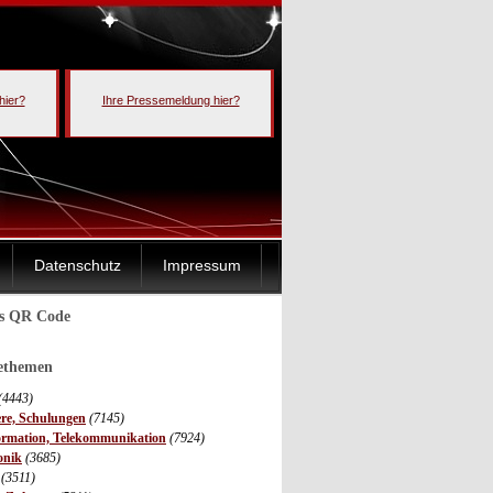
hier?
Ihre Pressemeldung hier?
Datenschutz
Impressum
ls QR Code
sethemen
(4443)
ere, Schulungen
(7145)
ormation, Telekommunikation
(7924)
onik
(3685)
(3511)