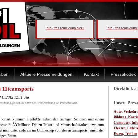
Ihre Pressemeldung hier?
Ihre Pressemeldung 
iben
Aktuelle Pressemeldungen
Kontakt
Pressekodex
 11teamsports
Direktlink a
8.11.2012 12:11 Uhr
Unsere Pres
emeldung, finden Sie unter der Pressemeldung bei Pressekontakt.
Auto, Verkehr
Bildung, Karri
 Sportart Nummer 1 gehÃ¶rt neben den richtigen Schuhen und einem
Computer, Inf
equeme FuÃŸballhose. Die zu Trikot und Mannschaftsfarben bzw. zum
Elektro, Elektr
det man unter anderem im Onlineshop von eleven teamsports, einem der
Essen, Trinken
higen Raum.