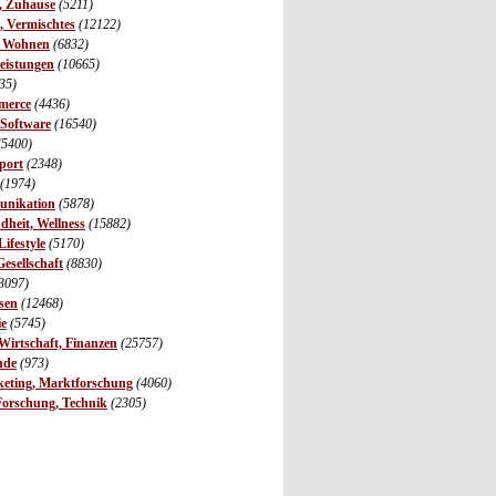
r, Zuhause
(5211)
s, Vermischtes
(12122)
, Wohnen
(6832)
leistungen
(10665)
35)
merce
(4436)
 Software
(16540)
(5400)
port
(2348)
(1974)
unikation
(5878)
dheit, Wellness
(15882)
ifestyle
(5170)
Gesellschaft
(8830)
3097)
sen
(12468)
ie
(5745)
irtschaft, Finanzen
(25757)
nde
(973)
eting, Marktforschung
(4060)
Forschung, Technik
(2305)