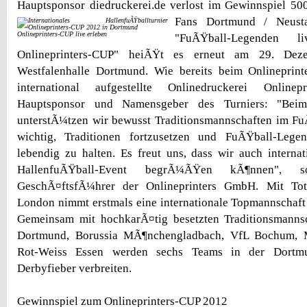
Hauptsponsor diedruckerei.de verlost im Gewinnspiel 500
Fans
Dortmund / Neust
Onlineprinters-CUP live erleben
"FuÃŸball-Legenden 
Onlineprinters-CUP" heiÃŸt es erneut am 29. De
Westfalenhalle Dortmund. Wie bereits beim Onlineprint
international aufgestellte Onlinedruckerei Onlin
Hauptsponsor und Namensgeber des Turniers: "Beim 
unterstÃ¼tzen wir bewusst Traditionsmannschaften im Fu
wichtig, Traditionen fortzusetzen und FuÃŸball-Lege
lebendig zu halten. Es freut uns, dass wir auch internat
HallenfuÃŸball-Event begrÃ¼ÃŸen kÃ¶nnen", 
GeschÃ¤ftsfÃ¼hrer der Onlineprinters GmbH. Mit To
London nimmt erstmals eine internationale Topmannschaft
Gemeinsam mit hochkarÃ¤tig besetzten Traditionsmanns
Dortmund, Borussia MÃ¶nchengladbach, VfL Bochum, 
Rot-Weiss Essen werden sechs Teams in der Dortmun
Derbyfieber verbreiten.
Gewinnspiel zum Onlineprinters-CUP 2012