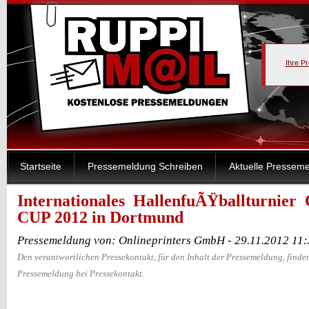
Ihre P
Startseite
Pressemeldung Schreiben
Aktuelle Pressem
Internationales HallenfuÃŸballturnier 
CUP 2012 in Dortmund
Pressemeldung von: Onlineprinters GmbH - 29.11.2012 11
Den verantwortlichen Pressekontakt, für den Inhalt der Pressemeldung, finden
Pressemeldung bei Pressekontakt.