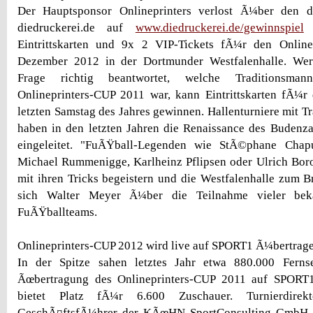
Der Hauptsponsor Onlineprinters verlost Ã¼ber den d
diedruckerei.de auf
www.diedruckerei.de/gewinnspiel
i
Eintrittskarten und 9x 2 VIP-Tickets fÃ¼r den Onlin
Dezember 2012 in der Dortmunder Westfalenhalle. Wer
Frage richtig beantwortet, welche Traditionsman
Onlineprinters-CUP 2011 war, kann Eintrittskarten fÃ¼
letzten Samstag des Jahres gewinnen. Hallenturniere mit T
haben in den letzten Jahren die Renaissance des Budenz
eingeleitet. "FuÃŸball-Legenden wie StÃ©phane Chapu
Michael Rummenigge, Karlheinz Pflipsen oder Ulrich Bor
mit ihren Tricks begeistern und die Westfalenhalle zum Br
sich Walter Meyer Ã¼ber die Teilnahme vieler beka
FuÃŸballteams.
Onlineprinters-CUP 2012 wird live auf SPORT1 Ã¼bertrag
In der Spitze sahen letztes Jahr etwa 880.000 Ferns
Ãœbertragung des Onlineprinters-CUP 2011 auf SPORT1
bietet Platz fÃ¼r 6.600 Zuschauer. Turnierdire
GeschÃ¤ftsfÃ¼hrer der KÃœHN SportConsulting GmbH, f