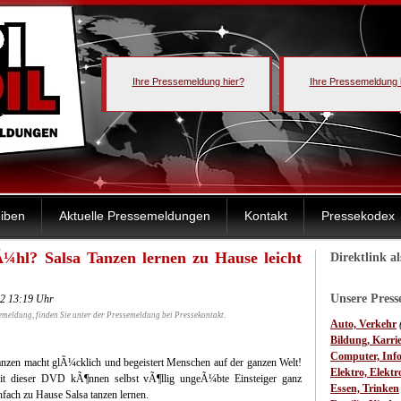
Ihre Pressemeldung hier?
Ihre Pressemeldung 
iben
Aktuelle Pressemeldungen
Kontakt
Pressekodex
Ã¼hl? Salsa Tanzen lernen zu Hause leicht
Direktlink a
Unsere Pres
12 13:19 Uhr
emeldung, finden Sie unter der Pressemeldung bei Pressekontakt.
Auto, Verkehr
Bildung, Karri
Computer, Inf
tanzen macht glÃ¼cklich und begeistert Menschen auf der ganzen Welt!
Elektro, Elektr
it dieser DVD kÃ¶nnen selbst vÃ¶llig ungeÃ¼bte Einsteiger ganz
Essen, Trinken
nfach zu Hause Salsa tanzen lernen.