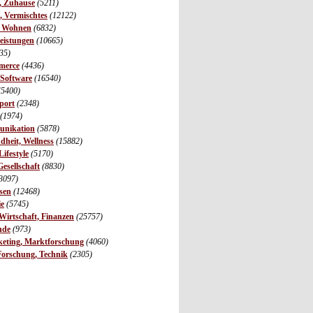
r, Zuhause
(5211)
s, Vermischtes
(12122)
, Wohnen
(6832)
leistungen
(10665)
35)
merce
(4436)
 Software
(16540)
(5400)
port
(2348)
(1974)
unikation
(5878)
dheit, Wellness
(15882)
ifestyle
(5170)
Gesellschaft
(8830)
3097)
sen
(12468)
ie
(5745)
irtschaft, Finanzen
(25757)
nde
(973)
eting, Marktforschung
(4060)
Forschung, Technik
(2305)