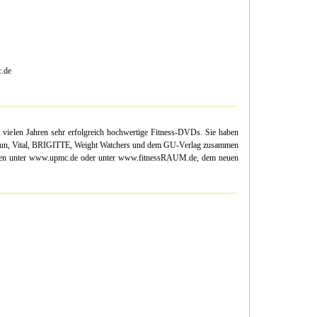
.de
ielen Jahren sehr erfolgreich hochwertige Fitness-DVDs. Sie haben
r Fun, Vital, BRIGITTE, Weight Watchers und dem GU-Verlag zusammen
hmen unter www.upmc.de oder unter www.fitnessRAUM.de, dem neuen