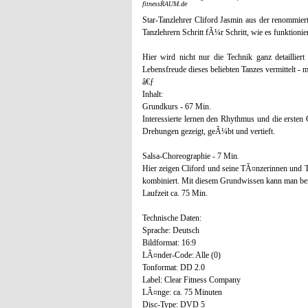
fitnessRAUM.de
Star-Tanzlehrer Cliford Jasmin aus der renommiert
Tanzlehrern Schritt fÃ¼r Schritt, wie es funktionier
Hier wird nicht nur die Technik ganz detaillie
Lebensfreude dieses beliebten Tanzes vermittelt 
â€ƒ
Inhalt:
Grundkurs - 67 Min.
Interessierte lernen den Rhythmus und die ersten
Drehungen gezeigt, geÃ¼bt und vertieft.
Salsa-Choreographie - 7 Min.
Hier zeigen Cliford und seine TÃ¤nzerinnen und 
kombiniert. Mit diesem Grundwissen kann man ber
Laufzeit ca. 75 Min.
Technische Daten:
Sprache: Deutsch
Bildformat: 16:9
LÃ¤nder-Code: Alle (0)
Tonformat: DD 2.0
Label: Clear Fitness Company
LÃ¤nge: ca. 75 Minuten
Disc-Type: DVD 5