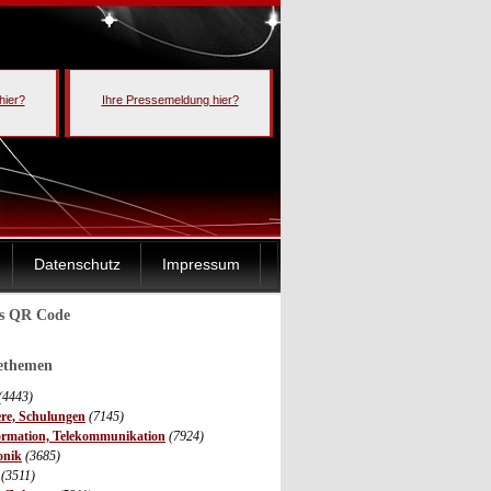
hier?
Ihre Pressemeldung hier?
Datenschutz
Impressum
ls QR Code
sethemen
(4443)
ere, Schulungen
(7145)
ormation, Telekommunikation
(7924)
onik
(3685)
(3511)