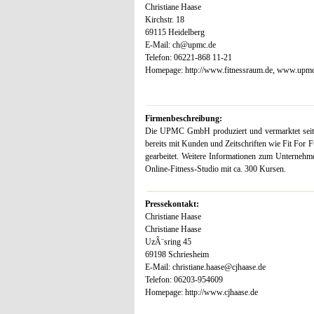
Christiane Haase
Kirchstr. 18
69115 Heidelberg
E-Mail: ch@upmc.de
Telefon: 06221-868 11-21
Homepage: http://www.fitnessraum.de, www.upmc
Firmenbeschreibung:
Die UPMC GmbH produziert und vermarktet seit v
bereits mit Kunden und Zeitschriften wie Fit Fo
gearbeitet. Weitere Informationen zum Unterne
Online-Fitness-Studio mit ca. 300 Kursen.
Pressekontakt:
Christiane Haase
Christiane Haase
UzÃ¨sring 45
69198 Schriesheim
E-Mail: christiane.haase@cjhaase.de
Telefon: 06203-954609
Homepage: http://www.cjhaase.de