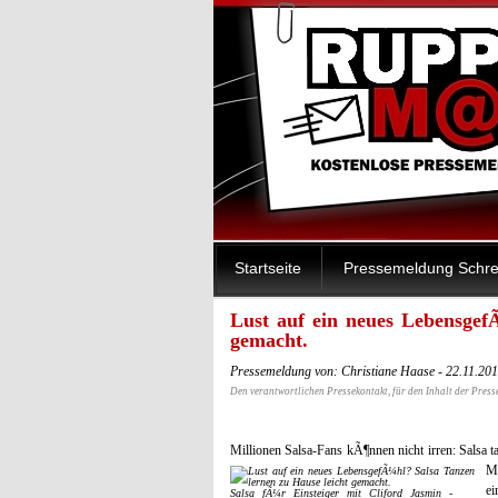
Startseite
Pressemeldung Schre
Lust auf ein neues Lebensgef
gemacht.
Pressemeldung von: Christiane Haase - 22.11.20
Den verantwortlichen Pressekontakt, für den Inhalt der Press
Millionen Salsa-Fans kÃ¶nnen nicht irren: Salsa 
M
ei
Salsa fÃ¼r Einsteiger mit Cliford Jasmin -