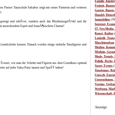
Familie, Kinde
Freizeit, Bunte
en Pariser Tanzschule Salsabor zeigt mit seiner Partnerin und weiteren
Garten, Bauen
t.
Handel, Dienst
Immobilien
(39
rt gezeigt und erklÃ¤rt, sondern auch das RhythmusgefÃ¼hl und die
Internet, Ecom
- mit ansteckendem Esprit und franzÃ¶sischem Charme!
IT, NewMedia,
Kunst, Kultur
Logistik, Trans
Maschinenbau
 Grundschritte kennen. Danach werden einige einfache Tanzfiguren und
Medien, Komm
Medizin, Gesun
Mode, Trends, L
Politik, Recht, 
TÃ¤nzer, wie man die Schritte und Figuren aus dem Grundkurs optimal
Sport, Events
(
eits auf jeder Salsa-Party tanzen und SpaÃŸ haben!
Tourismus, Rei
Umwelt, Energ
Unternehmen, W
Vereine, Verbä
Werbung, Mark
Wissenschaft, 
Anzeige