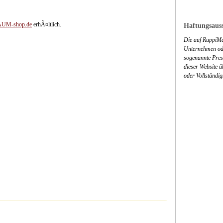
AUM-shop.de
erhÃ¤ltlich.
Haftungsauss
Die auf RuppiMa
Unternehmen ode
sogenannte Press
dieser Website 
oder Vollständig