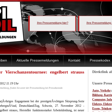
Ihre Pressemeldung hier?
Ihre Pressemeldung 
iben
Aktuelle Pressemeldungen
Kontakt
Pressekodex
r Vierschanzentournee: engelbert strauss
Direktlink a
Unsere Pres
.2012 11:19 Uhr
emeldung, finden Sie unter der Pressemeldung bei Pressekontakt.
Auto, Verkehr
Bildung, Karri
Computer, Inf
jÃ¤hriges Engagement bei der prestigetrÃ¤chtigen Skisprung-Serie
Elektro, Elektr
iebergmÃ¼nd, Deutschland/Zug, Schweiz, 27. November 2012 -
Essen, Trinken
gelbert strauss, Hersteller funktionsstarker Arbeitskleidung, ist neuer