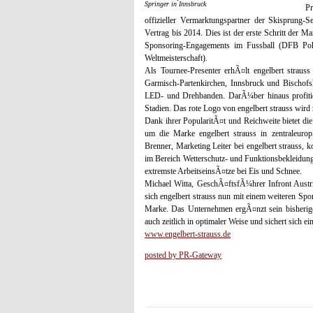
Springer in Innsbruck
Pr
offizieller Vermarktungspartner der Skisprung-
Vertrag bis 2014. Dies ist der erste Schritt der M
Sponsoring-Engagements im Fussball (DFB Po
Weltmeisterschaft).
Als Tournee-Presenter erhÃ¤lt engelbert straus
Garmisch-Partenkirchen, Innsbruck und Bischofs
LED- und Drehbanden. DarÃ¼ber hinaus profitie
Stadien. Das rote Logo von engelbert strauss wird 
Dank ihrer PopularitÃ¤t und Reichweite bietet d
um die Marke engelbert strauss in zentraleuro
Brenner, Marketing Leiter bei engelbert strauss, 
im Bereich Wetterschutz- und Funktionsbekleidun
extremste ArbeitseinsÃ¤tze bei Eis und Schnee.
Michael Witta, GeschÃ¤ftsfÃ¼hrer Infront Austri
sich engelbert strauss nun mit einem weiteren Spor
Marke. Das Unternehmen ergÃ¤nzt sein bisherige
auch zeitlich in optimaler Weise und sichert sich 
www.engelbert-strauss.de
posted by PR-Gateway