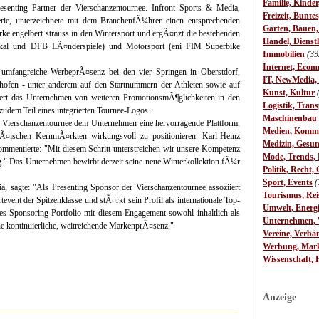
Familie, Kinde
esenting Partner der Vierschanzentournee. Infront Sports & Media,
Freizeit, Bunte
Serie, unterzeichnete mit dem BranchenfÃ¼hrer einen entsprechenden
Garten, Bauen
arke engelbert strauss in den Wintersport und ergÃ¤nzt die bestehenden
Handel, Dienst
kal und DFB LÃ¤nderspiele) und Motorsport (eni FIM Superbike
Immobilien
(39
Internet, Ecom
s umfangreiche WerbeprÃ¤senz bei den vier Springen in Oberstdorf,
IT, NewMedia,
hofen - unter anderem auf den Startnummern der Athleten sowie auf
Kunst, Kultur
rt das Unternehmen von weiteren PromotionsmÃ¶glichkeiten in den
Logistik, Trans
zudem Teil eines integrierten Tournee-Logos.
Maschinenbau
ie Vierschanzentournee dem Unternehmen eine hervorragende Plattform,
Medien, Komm
pÃ¤ischen KernmÃ¤rkten wirkungsvoll zu positionieren. Karl-Heinz
Medizin, Gesun
kommentierte: "Mit diesem Schritt unterstreichen wir unsere Kompetenz
Mode, Trends, L
g." Das Unternehmen bewirbt derzeit seine neue Winterkollektion fÃ¼r
Politik, Recht, 
Sport, Events
(
a, sagte: "Als Presenting Sponsor der Vierschanzentournee assoziiert
Tourismus, Rei
tevent der Spitzenklasse und stÃ¤rkt sein Profil als internationale Top-
Umwelt, Energ
s Sponsoring-Portfolio mit diesem Engagement sowohl inhaltlich als
Unternehmen, W
eine kontinuierliche, weitreichende MarkenprÃ¤senz."
Vereine, Verbä
Werbung, Mark
Wissenschaft, 
Anzeige