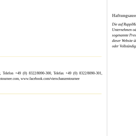
Haftungsauss
Die auf RuppiMa
Unternehmen ode
sogenannte Press
dieser Website 
oder Vollständig
 Telefon +49 (0) 8322/8090-300, Telefax +49 (0) 8322/8090-301,
ntournee.com, www.facebook.com/vierschanzentournee