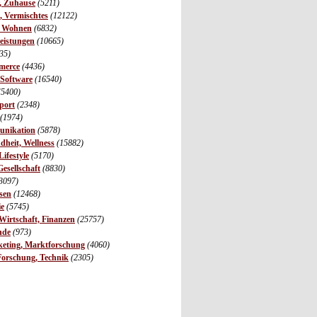
r, Zuhause
(5211)
s, Vermischtes
(12122)
, Wohnen
(6832)
leistungen
(10665)
35)
merce
(4436)
 Software
(16540)
(5400)
port
(2348)
(1974)
unikation
(5878)
dheit, Wellness
(15882)
ifestyle
(5170)
Gesellschaft
(8830)
3097)
sen
(12468)
ie
(5745)
irtschaft, Finanzen
(25757)
nde
(973)
eting, Marktforschung
(4060)
Forschung, Technik
(2305)