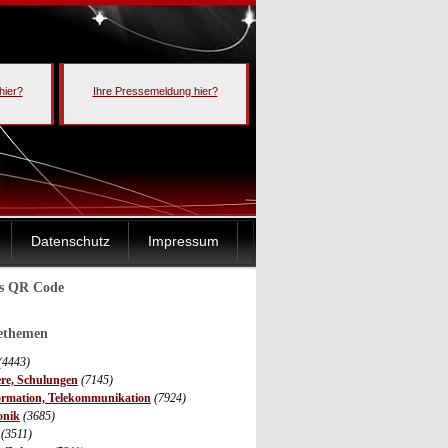
hier?
Ihre Pressemeldung hier?
Datenschutz
Impressum
ls QR Code
sethemen
(4443)
ere, Schulungen
(7145)
ormation, Telekommunikation
(7924)
onik
(3685)
(3511)