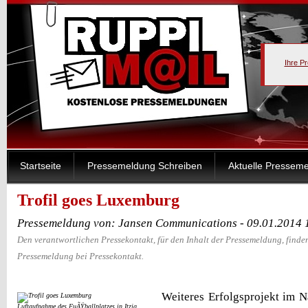
Ihre P
Startseite
Pressemeldung Schreiben
Aktuelle Pressem
Trofil goes Luxemburg
Pressemeldung von: Jansen Communications - 09.01.2014 
Den verantwortlichen Pressekontakt, für den Inhalt der Pressemeldung, finden
Pressemeldung bei Pressekontakt.
Weiteres Erfolgsprojekt im 
Luftaufnahme des FuÃŸballplatzes in Itzig