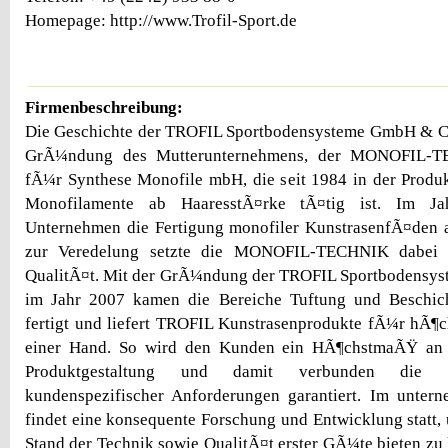
Homepage: http://www.Trofil-Sport.de
Firmenbeschreibung:
Die Geschichte der TROFIL Sportbodensysteme GmbH & Co
GrÃ¼ndung des Mutterunternehmens, der MONOFIL-TE
fÃ¼r Synthese Monofile mbH, die seit 1984 in der Produk
Monofilamente ab HaaresstÃ¤rke tÃ¤tig ist. Im 
Unternehmen die Fertigung monofiler KunstrasenfÃ¤den a
zur Veredelung setzte die MONOFIL-TECHNIK dabei 
QualitÃ¤t. Mit der GrÃ¼ndung der TROFIL Sportbodens
im Jahr 2007 kamen die Bereiche Tuftung und Beschic
fertigt und liefert TROFIL Kunstrasenprodukte fÃ¼r hÃ¶
einer Hand. So wird den Kunden ein HÃ¶chstmaÃŸ an F
Produktgestaltung und damit verbunden die d
kundenspezifischer Anforderungen garantiert. Im unter
findet eine konsequente Forschung und Entwicklung statt, 
Stand der Technik sowie QualitÃ¤t erster GÃ¼te bieten z