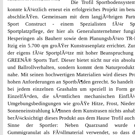
Die Trofil Sportbodensys
konnte kÃ¼rzlich erneut ein erfolgreiches Projekt im b
abschlieÃŸen. Gemeinsam mit dem langjÃ¤hrigen Par
Sport Construct - einem Spezialisten fÃ¼r Spo
Sportplatzpflege, der hier als Generalunternehmer fung
Hesperingen als Bauherr sowie dem PlanungsbÃ¼ro TR-
Itzig ein 5.700 qm groÃŸer Kunstrasenplatz errichtet. Z
der eigens fÃ¼r SportplÃ¤tze mit hoher Beanspruchung
GREENÂ® Sports Turf. Dieser bietet nicht nur ein absolu
und Ballrollverhalten, sondern kommt dem Naturprodukt
nahe. Mit seinen hochwertigen Materialien wird dieses P
hohen Anforderungen an SportbÃ¶den gerecht. So handelt e
bei jedem einzelnen Grashalm um speziell in Form ge
EinzelfÃ¤den, die sÃ¤mtlichen mechanischen EinflÃ
Umgebungsbedingungen wie groÃŸe Hitze, Frost, Nieder
Sonneneinstrahlung kÃ¶nnen dem Kunstrasen nichts anha
berÃ¼cksichtigt dieses Produkt aus dem Hause Trofil auch
Sinne der Sportler: Neben Quarzsand wurde umw
Gummigranulat als FÃ¼llmaterial verwendet, so dass 