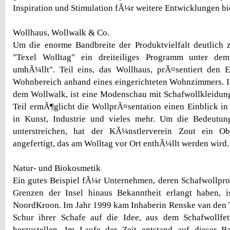
Inspiration und Stimulation fÃ¼r weitere Entwicklungen bie
Wollhaus, Wollwalk & Co.
Um die enorme Bandbreite der Produktvielfalt deutlich 
"Texel Wolltag" ein dreiteiliges Programm unter d
umhÃ¼llt". Teil eins, das Wollhaus, prÃ¤sentiert den 
Wohnbereich anhand eines eingerichteten Wohnzimmers. I
dem Wollwalk, ist eine Modenschau mit Schafwollkleidung 
Teil ermÃ¶glicht die WollprÃ¤sentation einen Einblick 
in Kunst, Industrie und vieles mehr. Um die Bedeutun
unterstreichen, hat der KÃ¼nstlerverein Zout ein Ob
angefertigt, das am Wolltag vor Ort enthÃ¼llt werden wird.
Natur- und Biokosmetik
Ein gutes Beispiel fÃ¼r Unternehmen, deren Schafwollpr
Grenzen der Insel hinaus Bekanntheit erlangt haben, i
NoordKroon. Im Jahr 1999 kam Inhaberin Renske van den
Schur ihrer Schafe auf die Idee, aus dem Schafwollfe
herzustellen. Im Laufe der Zeit entstand auf dieser Ba