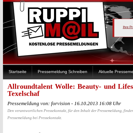
Ihre P
Startseite
Pressemeldung Schreiben
Aktuelle Pressem
Allroundtalent Wolle: Beauty- und Life
Texelschaf
Pressemeldung von: forvision - 16.10.2013 16:08 Uhr
Den verantwortlichen Pressekontakt, für den Inhalt der Pressemeldung, finden
Pressemeldung bei Pressekontakt.