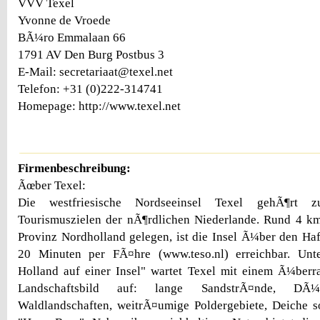
VVV Texel
Yvonne de Vroede
BÃ¼ro Emmalaan 66
1791 AV Den Burg Postbus 3
E-Mail: secretariaat@texel.net
Telefon: +31 (0)222-314741
Homepage: http://www.texel.net
Firmenbeschreibung:
Ãœber Texel:
Die westfriesische Nordseeinsel Texel gehÃ¶rt z
Tourismuszielen der nÃ¶rdlichen Niederlande. Rund 4 k
Provinz Nordholland gelegen, ist die Insel Ã¼ber den Ha
20 Minuten per FÃ¤hre (www.teso.nl) erreichbar. Un
Holland auf einer Insel" wartet Texel mit einem Ã¼berr
Landschaftsbild auf: lange SandstrÃ¤nde, DÃ
Waldlandschaften, weitrÃ¤umige Poldergebiete, Deiche so