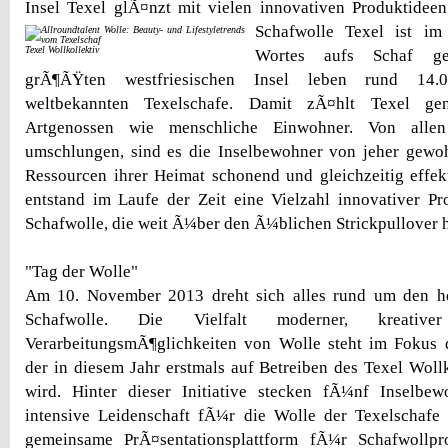
Insel Texel glÃ¤nzt mit vielen innovativen Produktide
Schafwolle
Texel ist im
Texel Wollkollektiv
Wortes aufs Schaf g
grÃ¶ÃŸten westfriesischen Insel leben rund 14.
weltbekannten Texelschafe. Damit zÃ¤hlt Texel gen
Artgenossen wie menschliche Einwohner. Von all
umschlungen, sind es die Inselbewohner von jeher gewoh
Ressourcen ihrer Heimat schonend und gleichzeitig effe
entstand im Laufe der Zeit eine Vielzahl innovativer P
Schafwolle, die weit Ã¼ber den Ã¼blichen Strickpullover 
"Tag der Wolle"
Am 10. November 2013 dreht sich alles rund um den h
Schafwolle. Die Vielfalt moderner, kreative
VerarbeitungsmÃ¶glichkeiten von Wolle steht im Fokus d
der in diesem Jahr erstmals auf Betreiben des Texel Wollk
wird. Hinter dieser Initiative stecken fÃ¼nf Inselbew
intensive Leidenschaft fÃ¼r die Wolle der Texelschafe t
gemeinsame PrÃ¤sentationsplattform fÃ¼r Schafwollpr