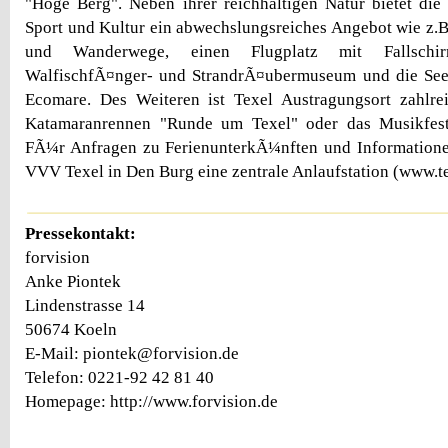
"Hoge Berg". Neben ihrer reichhaltigen Natur bietet die
Sport und Kultur ein abwechslungsreiches Angebot wie z.B
und Wanderwege, einen Flugplatz mit Fallschirm
WalfischfÃ¤nger- und StrandrÃ¤ubermuseum und die See
Ecomare. Des Weiteren ist Texel Austragungsort zahlre
Katamaranrennen "Runde um Texel" oder das Musikfest
FÃ¼r Anfragen zu FerienunterkÃ¼nften und Informationen
VVV Texel in Den Burg eine zentrale Anlaufstation (www.te
Pressekontakt:
forvision
Anke Piontek
Lindenstrasse 14
50674 Koeln
E-Mail: piontek@forvision.de
Telefon: 0221-92 42 81 40
Homepage: http://www.forvision.de