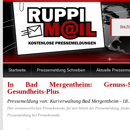
Ihre P
Startseite
Pressemeldung Schreiben
Aktuelle Pressem
In Bad Mergentheim: Genuss-
Gesundheits-Plus
Pressemeldung von: Kurverwaltung Bad Mergentheim - 18.
Den verantwortlichen Pressekontakt, für den Inhalt der Pressemeldung, finden
Pressemeldung bei Pressekontakt.