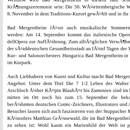
KrÃ¶nungszeremonie sein: Die 50. WÃ¼rttembergische 
8. November in dem Traditions-Kurort gewÃ¤hlt und in ihr
Bad Mergentheim lÃ¤sst auch musikalische Sommertr
werden: Am 14. September kommt das italienische Oper
dellOpera zur AuffÃ¼hrung. Zum alltÃ¤glichen VerwÃ¶h
der sÃ¼ddeutschen Gesundheitsstadt an fÃ¼nf Tagen der W
Kur- und Salonorchesters Hungarica Bad Mergentheim in 
im Kurpark.
Auch Liebhabern von Kunst und Kultur macht Bad Mergen
Angebot: Unter dem Titel Die 7 1/2 Leben des Walte
Arschloch Ã¼ber KÃ¤ptn BlaubÃ¤r bis Zamonien sind im 
mitten im Ort noch bis zum 15. September die beka
berÃ¼hmten deutschen Comic-Zeichners, Illustrators und A
Besucher lassen sich auch faszinieren von der Stuppacher
KÃ¼nstlers Matthias GrÃ¼newald, die im Bad Mergentheim
zu sehen ist: Wohl kaum ein Marienbild der Welt ist p