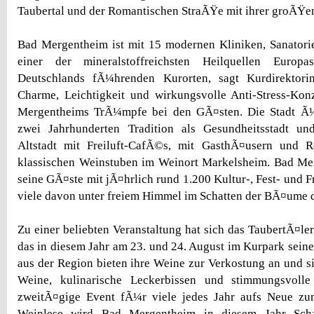
Taubertal und der Romantischen StraÃŸe mit ihrer groÃŸe
Bad Mergentheim ist mit 15 modernen Kliniken, Sanatori
einer der mineralstoffreichsten Heilquellen Europ
Deutschlands fÃ¼hrenden Kurorten, sagt Kurdirektori
Charme, Leichtigkeit und wirkungsvolle Anti-Stress-Kon
Mergentheims TrÃ¼mpfe bei den GÃ¤sten. Die Stadt Ã¼
zwei Jahrhunderten Tradition als Gesundheitsstadt und
Altstadt mit Freiluft-CafÃ©s, mit GasthÃ¤usern und R
klassischen Weinstuben im Weinort Markelsheim. Bad M
seine GÃ¤ste mit jÃ¤hrlich rund 1.200 Kultur-, Fest- und 
viele davon unter freiem Himmel im Schatten der BÃ¤ume 
Zu einer beliebten Veranstaltung hat sich das TaubertÃ¤le
das in diesem Jahr am 23. und 24. August im Kurpark seine
aus der Region bieten ihre Weine zur Verkostung an und si
Weine, kulinarische Leckerbissen und stimmungsvol
zweitÃ¤gige Event fÃ¼r viele jedes Jahr aufs Neue zu
Weinlese wird Bad Mergentheim in diesem Jahr Scha