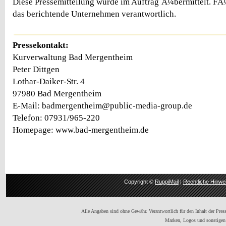
Diese Pressemitteilung wurde im Auftrag Ã¼bermittelt. FÃ¼r
das berichtende Unternehmen verantwortlich.
Pressekontakt:
Kurverwaltung Bad Mergentheim
Peter Dittgen
Lothar-Daiker-Str. 4
97980 Bad Mergentheim
E-Mail: badmergentheim@public-media-group.de
Telefon: 07931/965-220
Homepage: www.bad-mergentheim.de
Copyright ©
RuppiMail
|
Rechtliche Hinwe
Alle Angaben sind ohne Gewähr. Verantwortlich für den Inhalt der Presse
Marken, Logos und sonstigen 