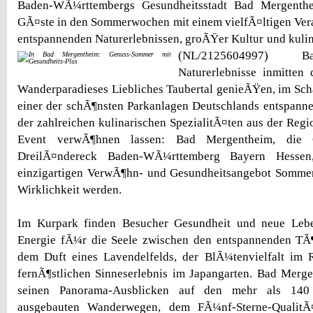
Baden-WÃ¼rttembergs Gesundheitsstadt Bad Mergenth
GÃ¤ste in den Sommerwochen mit einem vielfÃ¤ltigen Ver
entspannenden Naturerlebnissen, groÃŸer Kultur und kul
(NL/2125604997) B
Naturerlebnisse inmitten
Wanderparadieses Liebliches Taubertal genieÃŸen, im Sch
einer der schÃ¶nsten Parkanlagen Deutschlands entspanne
der zahlreichen kulinarischen SpezialitÃ¤ten aus der Regi
Event verwÃ¶hnen lassen: Bad Mergentheim, die G
DreilÃ¤ndereck Baden-WÃ¼rttemberg Bayern Hessen
einzigartigen VerwÃ¶hn- und Gesundheitsangebot Somm
Wirklichkeit werden.
Im Kurpark finden Besucher Gesundheit und neue Lebe
Energie fÃ¼r die Seele zwischen den entspannenden TÃ
dem Duft eines Lavendelfelds, der BlÃ¼tenvielfalt im
fernÃ¶stlichen Sinneserlebnis im Japangarten. Bad Merge
seinen Panorama-Ausblicken auf den mehr als 140 
ausgebauten Wanderwegen, dem FÃ¼nf-Sterne-QualitÃ¤