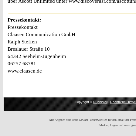
über Ascott Unlimited unter www.discoverasr.com/ascottunl
Pressekontakt:
Pressekontakt
Claasen Communication GmbH
Ralph Steffen
Breslauer Straße 10
64342 Seeheim-Jugenheim
06257 68781
www.claasen.de
Copyright ©
RuppiMail
|
Rechtliche Hinwe
Alle Angaben sind ohne Gewähr. Verantwortlich für den Inhalt der Presse
Marken, Logos und sonstigen 