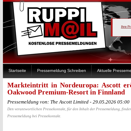
Ihre P
Startseite
Pressemeldung Schreiben
Aktuelle Pressem
Markteintritt in Nordeuropa: Ascott er
Oakwood Premium-Resort in Finnland
Pressemeldung von: The Ascott Limited - 29.05.2026 05:00
Den verantwortlichen Pressekontakt, für den Inhalt der Pressemeldung, finden
Pressemeldung bei Pressekontakt.