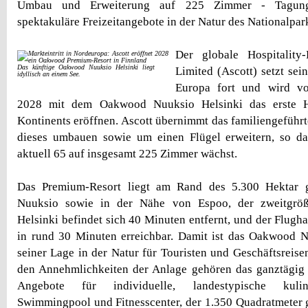
Umbau und Erweiterung auf 225 Zimmer - Tagungs
spektakuläre Freizeitangebote in der Natur des Nationalpa
Der globale Hospitality
Das künftige Oakwood Nuuksio Helsinki liegt
Limited (Ascott) setzt se
idyllisch an einem See.
Europa fort und wird vo
2028 mit dem Oakwood Nuuksio Helsinki das erste 
Kontinents eröffnen. Ascott übernimmt das familiengeführt
dieses umbauen sowie um einen Flügel erweitern, so da
aktuell 65 auf insgesamt 225 Zimmer wächst.
Das Premium-Resort liegt am Rand des 5.300 Hektar g
Nuuksio sowie in der Nähe von Espoo, der zweitgrößt
Helsinki befindet sich 40 Minuten entfernt, und der Flugha
in rund 30 Minuten erreichbar. Damit ist das Oakwood N
seiner Lage in der Natur für Touristen und Geschäftsreise
den Annehmlichkeiten der Anlage gehören das ganztägig 
Angebote für individuelle, landestypische kulina
Swimmingpool und Fitnesscenter, der 1.350 Quadratmeter