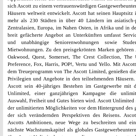
sich Ascott zu einem vertrauenswürdigen Gastgewerbeunt
Häusern weltweit entwickelt. Ascott hat seinen Hauptsitz 
mehr als 230 Städten in über 40 Ländern im asiatisch-
Zentralasien, Europa, im Nahen Osten, in Afrika und in d
breit gefächerte Angebot an Unterkünften umfasst Servi
und unabhängige Seniorenwohnungen sowie Stude
Mietwohnungen. Zu den preisgekrönten Marken gehören As
Oakwood, Quest, Somerset, The Crest Collection, The U
Preference, Fox, Harris, POP!, Vertu und Yello. Mit Ascot
dem Treueprogramm von The Ascott Limited, genießen die
Privilegien und Angebote in den teilnehmenden Häusern. 
Ascott sein 40-jähriges Bestehen im Gastgewerbe mit 
Unlimited, einer ganzjährigen Kampagne die unlimiti
Auswahl, Freiheit und Gutes bieten wird. Ascott Unlimited 
der unlimitierten Möglichkeiten vor dem Hintergrund des
der sich verändernden Perspektiven des Reisens. Ascot
Ascotts Ambitionen, neue Wege zu beschreiten und ein
nächste Wachstumskapitel als globales Gastgewerbeunter