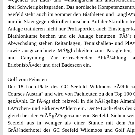
drei Schwierigkeitsgraden. Das nordische Kompetenzzent
Seefeld steht auch im Sommer den Biathleten und LanglÃ¤
nur die Skier gegen Skiroller tauschen. Auf der Skirollerstr
Anlage trainieren nicht nur Profisportler, auch Einsteiger 
Biathlonkurse buchen und die Anlage benutzen. FÃ¼r 
Abwechslung stehen Reitanlagen, Tennishallen- und PlÃ
sowie ausgezeichnete MÃ¶glichkeiten zum Paragleiten, K
und Canyoning. Zur erfrischenden AbkÃ¼hlung l
ErlebnisbÃ¤der und drei Badeseen ein.
Golf vom Feinsten
Der 18-Loch-Platz des GC Seefeld Wildmoos zÃ¤hlt z
Courses Austria" und wird von Fachleuten zu den Top 100 
gezÃ¤hlt. Er fÃ¼gt sich reizvoll in die hÃ¼gelige Almenl
LÃ¤rchen- und BirkenwÃ¤ldern ein. Der 9-Loch-Platz des G
gleich bei der FuÃŸgÃ¤ngerzone von Seefeld. Sieben wei
Seefeld aus in weniger als einer Stunde mit dem Aut
GrÃ¼nderhotel des GC Seefeld Wildmoos und Golf Alpi