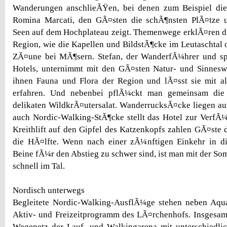
Wanderungen anschlieÃŸen, bei denen zum Beispiel die
Romina Marcati, den GÃ¤sten die schÃ¶nsten PlÃ¤tze 
Seen auf dem Hochplateau zeigt. Themenwege erklÃ¤ren d
Region, wie die Kapellen und BildstÃ¶cke im Leutaschtal o
ZÃ¤une bei MÃ¶sern. Stefan, der WanderfÃ¼hrer und spo
Hotels, unternimmt mit den GÃ¤sten Natur- und Sinnesw
ihnen Fauna und Flora der Region und lÃ¤sst sie mit al
erfahren. Und nebenbei pflÃ¼ckt man gemeinsam die
delikaten WildkrÃ¤utersalat. WanderrucksÃ¤cke liegen au
auch Nordic-Walking-StÃ¶cke stellt das Hotel zur VerfÃ
Kreithlift auf den Gipfel des Katzenkopfs zahlen GÃ¤ste
die HÃ¤lfte. Wenn nach einer zÃ¼nftigen Einkehr in d
Beine fÃ¼r den Abstieg zu schwer sind, ist man mit der S
schnell im Tal.
Nordisch unterwegs
Begleitete Nordic-Walking-AusflÃ¼ge stehen neben Aqua
Aktiv- und Freizeitprogramm des LÃ¤rchenhofs. Insgesam
Wegenetz der Lauf- und Walkingarena mit unterschiedlic