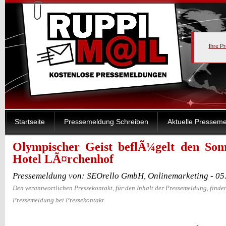
Ihre P
Startseite
Pressemeldung Schreiben
Aktuelle Pressem
Olympischer Geist beflÃ¼gelt den So
Hotel LÃ¤rchenhof
Pressemeldung von: SEOrello GmbH, Onlinemarketing - 05
Den verantwortlichen Pressekontakt, für den Inhalt der Pressemeldung, finden
Pressemeldung bei Pressekontakt.