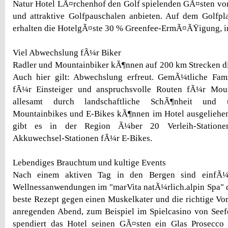
Natur Hotel LÃ¤rchenhof den Golf spielenden GÃ¤sten vor
und attraktive Golfpauschalen anbieten. Auf dem Golfpl
erhalten die HotelgÃ¤ste 30 % Greenfee-ErmÃ¤ÃŸigung, in
Viel Abwechslung fÃ¼r Biker
Radler und Mountainbiker kÃ¶nnen auf 200 km Strecken d
Auch hier gilt: Abwechslung erfreut. GemÃ¼tliche Fami
fÃ¼r Einsteiger und anspruchsvolle Routen fÃ¼r Moun
allesamt durch landschaftliche SchÃ¶nheit und 
Mountainbikes und E-Bikes kÃ¶nnen im Hotel ausgelieh
gibt es in der Region Ã¼ber 20 Verleih-Statione
Akkuwechsel-Stationen fÃ¼r E-Bikes.
Lebendiges Brauchtum und kultige Events
Nach einem aktiven Tag in den Bergen sind einfÃ¼
Wellnessanwendungen im "marVita natÃ¼rlich.alpin Spa" 
beste Rezept gegen einen Muskelkater und die richtige Vo
anregenden Abend, zum Beispiel im Spielcasino von Seef
spendiert das Hotel seinen GÃ¤sten ein Glas Prosecco