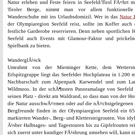
Natur erleben und Feste feiern in Seefeld/Tirol FÃ¤hrt
Tiroler Berge, nimmt man vor allem funktionelle
Wanderschuhe mit ins Urlaubsdomizil. Wer in das
Natur 
der Olympiaregion Seefeld reist, sollte im Koffer auch
festliche Garderobe reservieren. Denn neben sportlichen 
Seefeld auch Events mit Glamour-Faktor und prickel
Spielbank zu bieten.
WanderglÃ¼ck
Umrahmt von der Mieminger Kette, dem Wetterste
Erlspitzgruppe liegt das Seefelder Hochplateau in 1.200
Nachbarschaft zum Alpenpark Karwendel und zum Land
Wildmoos. In der schÃ¶nsten Panoramalage von Seefeld
seinen Platz - direkt am Waldrand, so dass man von der Ho
die Natur ausschwÃ¤rmen oder auf die nÃ¤chstgelegenen
Bergfreunde finden in der Olympiaregion Seefeld ein 6
markierten Wander-, Berg- und Klettersteigrouten. Von idy
Ã¼ber Halbtages- und Tagestouren bis zu Gipfelrouten re
sich zuerst unter kundiger FÃ¼hrung umsehen will, kann si