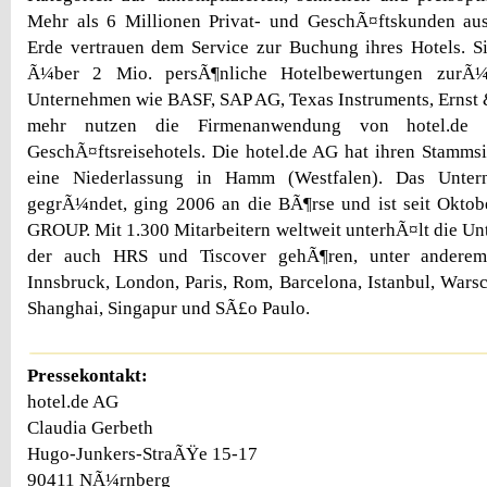
Mehr als 6 Millionen Privat- und GeschÃ¤ftskunden au
Erde vertrauen dem Service zur Buchung ihres Hotels. S
Ã¼ber 2 Mio. persÃ¶nliche Hotelbewertungen zurÃ¼c
Unternehmen wie BASF, SAP AG, Texas Instruments, Ernst
mehr nutzen die Firmenanwendung von hotel.de 
GeschÃ¤ftsreisehotels. Die hotel.de AG hat ihren Stamm
eine Niederlassung in Hamm (Westfalen). Das Unte
gegrÃ¼ndet, ging 2006 an die BÃ¶rse und ist seit Oktob
GROUP. Mit 1.300 Mitarbeitern weltweit unterhÃ¤lt die U
der auch HRS und Tiscover gehÃ¶ren, unter anderem
Innsbruck, London, Paris, Rom, Barcelona, Istanbul, Wars
Shanghai, Singapur und SÃ£o Paulo.
Pressekontakt:
hotel.de AG
Claudia Gerbeth
Hugo-Junkers-StraÃŸe 15-17
90411 NÃ¼rnberg