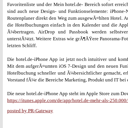
Favoritenliste und der Mein hotel.de- Bereich sofort erre
sind auch neue Design- und Funktionselemente: iPhone-N
Routenplaner direkt den Weg zum ausgewÃ¤hlten Hotel. A
die Hotelbuchungen einfach in den Kalender und die Appl
Ã¼bertragen. AirDrop und Passbook werden selbstvers
unterstÃ¼tzt. Weitere Extras wie grÃ¶ÃŸere Panorama-Fo
letzten Schliff.
Die hotel.de-iPhone App ist jetzt noch intuitiver und kom
Mit dem aufgerÃ¤umten iOS 7-Design und den neuen Funk
Hotelbuchung schneller und Ã¼bersichtlicher gemacht, er
Vorstand fÃ¼r die Bereiche Marketing, Produkt und IT bei 
Die neue hotel.de-iPhone App steht im Apple Store zum Do
https://itunes.apple.com/de/app/hotel.de-mehr-als-250.00
posted by PR-Gateway