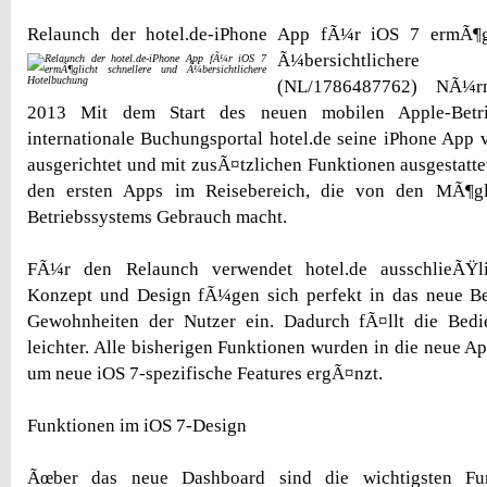
Relaunch der hotel.de-iPhone App fÃ¼r iOS 7 ermÃ¶gl
Ã¼bersichtlicher
(NL/1786487762) NÃ¼rn
2013 Mit dem Start des neuen mobilen Apple-Betri
internationale Buchungsportal hotel.de seine iPhone App 
ausgerichtet und mit zusÃ¤tzlichen Funktionen ausgestatte
den ersten Apps im Reisebereich, die von den MÃ¶gl
Betriebssystems Gebrauch macht.
FÃ¼r den Relaunch verwendet hotel.de ausschlieÃŸl
Konzept und Design fÃ¼gen sich perfekt in das neue Be
Gewohnheiten der Nutzer ein. Dadurch fÃ¤llt die Bed
leichter. Alle bisherigen Funktionen wurden in die neu
um neue iOS 7-spezifische Features ergÃ¤nzt.
Funktionen im iOS 7-Design
Ãœber das neue Dashboard sind die wichtigsten Fun