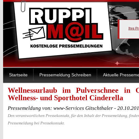
Ihre P
Startseite
Pressemeldung Schreiben
Aktuelle Pressem
Wellnessurlaub im Pulverschnee in 
Wellness- und Sporthotel Cinderella
Pressemeldung von: www-Services Gitschthaler - 20.10.20
Den verantwortlichen Pressekontakt, für den Inhalt der Pressemeldung, finden
Pressemeldung bei Pressekontakt.