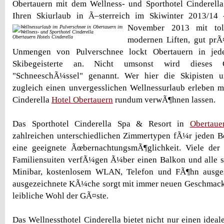
Obertauern mit dem Wellness- und Sporthotel Cinderella
Ihren Skiurlaub in Ã–sterreich im Skiwinter 2013/14
November 2013 mit to
Obertauern Hotels Cinderella
modernen Liften, gut prÃ
Unmengen von Pulverschnee lockt Obertauern in jed
Skibegeisterte an. Nicht umsonst wird dieses G
"SchneeschÃ¼ssel" genannt. Wer hier die Skipisten 
zugleich einen unvergesslichen Wellnessurlaub erleben 
Cinderella
Hotel Obertauern
rundum verwÃ¶hnen lassen.
Das Sporthotel Cinderella Spa & Resort in
Obertaue
zahlreichen unterschiedlichen Zimmertypen fÃ¼r jeden 
eine geeignete ÃœbernachtungsmÃ¶glichkeit. Viele der
Familiensuiten verfÃ¼gen Ã¼ber einen Balkon und alle si
Minibar, kostenlosem WLAN, Telefon und FÃ¶hn ausges
ausgezeichnete KÃ¼che sorgt mit immer neuen Geschmack
leibliche Wohl der GÃ¤ste.
Das Wellnessthotel Cinderella bietet nicht nur einen idea