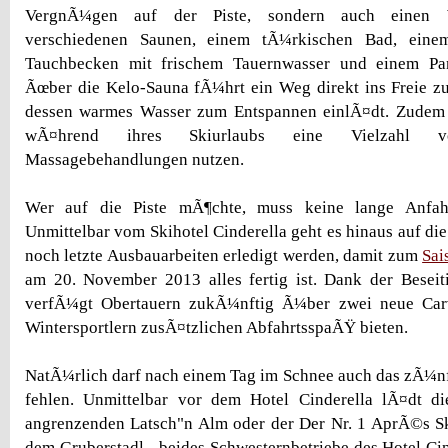
VergnÃ¼gen auf der Piste, sondern auch einen W
verschiedenen Saunen, einem tÃ¼rkischen Bad, eine
Tauchbecken mit frischem Tauernwasser und einem Pan
Ãœber die Kelo-Sauna fÃ¼hrt ein Weg direkt ins Freie 
dessen warmes Wasser zum Entspannen einlÃ¤dt. Zudem
wÃ¤hrend ihres Skiurlaubs eine Vielzahl 
Massagebehandlungen nutzen.
Wer auf die Piste mÃ¶chte, muss keine lange Anfah
Unmittelbar vom Skihotel Cinderella geht es hinaus auf di
noch letzte Ausbauarbeiten erledigt werden, damit zum
Sai
am 20. November 2013 alles fertig ist. Dank der Beseit
verfÃ¼gt Obertauern zukÃ¼nftig Ã¼ber zwei neue Car
Wintersportlern zusÃ¤tzlichen AbfahrtsspaÃŸ bieten.
NatÃ¼rlich darf nach einem Tag im Schnee auch das zÃ¼nf
fehlen. Unmittelbar vor dem Hotel Cinderella lÃ¤dt di
angrenzenden Latsch"n Alm oder der Der Nr. 1 AprÃ©s Sk
dem Gruberstadl - beides Schwesternbetriebe des Hotel Cin