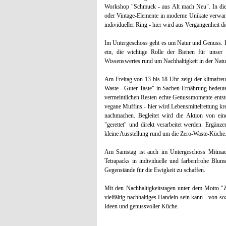
Workshop "Schmuck - aus Alt mach Neu". In die
oder Vintage-Elemente in moderne Unikate verwan
individueller Ring - hier wird aus Vergangenheit d
Im Untergeschoss geht es um Natur und Genuss. E
ein, die wichtige Rolle der Bienen für unser
Wissenswertes rund um Nachhaltigkeit in der Natu
Am Freitag von 13 bis 18 Uhr zeigt der klimafr
Waste - Guter Taste" in Sachen Ernährung bedeut
vermeintlichen Resten echte Genussmomente entst
vegane Muffins - hier wird Lebensmittelrettung k
nachmachen. Begleitet wird die Aktion von einer
"gerettet" und direkt verarbeitet werden. Ergän
kleine Ausstellung rund um die Zero-Waste-Küche
Am Samstag ist auch im Untergeschoss Mitmac
Tetrapacks in individuelle und farbenfrohe Blum
Gegenstände für die Ewigkeit zu schaffen.
Mit den Nachhaltigkeitstagen unter dem Motto "
vielfältig nachhaltiges Handeln sein kann - von
Ideen und genussvoller Küche.