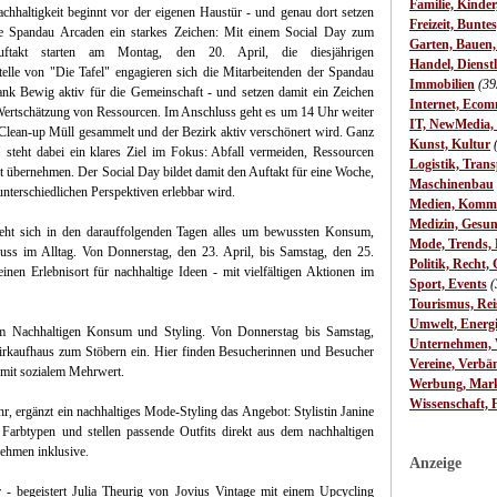
Familie, Kinde
chhaltigkeit beginnt vor der eigenen Haustür - und genau dort setzen
Freizeit, Bunte
e Spandau Arcaden ein starkes Zeichen: Mit einem Social Day zum
Garten, Bauen
uftakt starten am Montag, den 20. April, die diesjährigen
Handel, Dienst
telle von "Die Tafel" engagieren sich die Mitarbeitenden der Spandau
Immobilien
(39
nk Bewig aktiv für die Gemeinschaft - und setzen damit ein Zeichen
Internet, Ecom
ertschätzung von Ressourcen. Im Anschluss geht es um 14 Uhr weiter
IT, NewMedia,
Clean-up Müll gesammelt und der Bezirk aktiv verschönert wird. Ganz
Kunst, Kultur
steht dabei ein klares Ziel im Fokus: Abfall vermeiden, Ressourcen
Logistik, Trans
 übernehmen. Der Social Day bildet damit den Auftakt für eine Woche,
Maschinenbau
nterschiedlichen Perspektiven erlebbar wird.
Medien, Komm
Medizin, Gesun
eht sich in den darauffolgenden Tagen alles um bewussten Konsum,
Mode, Trends, L
uss im Alltag. Von Donnerstag, den 23. April, bis Samstag, den 25.
Politik, Recht, 
nen Erlebnisort für nachhaltige Ideen - mit vielfältigen Aktionen im
Sport, Events
(
Tourismus, Rei
Umwelt, Energ
m Nachhaltigen Konsum und Styling. Von Donnerstag bis Samstag,
Unternehmen, W
Fairkaufhaus zum Stöbern ein. Hier finden Besucherinnen und Besucher
Vereine, Verbä
 mit sozialem Mehrwert.
Werbung, Mark
Wissenschaft, 
, ergänzt ein nachhaltiges Mode-Styling das Angebot: Stylistin Janine
Farbtypen und stellen passende Outfits direkt aus dem nachhaltigen
ehmen inklusive.
Anzeige
- begeistert Julia Theurig von Jovius Vintage mit einem Upcycling