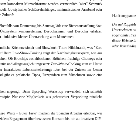
sem kompakten Mitmachformat werden vermeintlich "alter" Schmuck
delt. Ob stylischer Schlüsselanhänger, minimalistisches Armband oder
ie Zukunft.
Haftungsauss
Die auf RuppiMa
benfalls von Donnerstag bis Samstag lädt eine Bienenausstellung dazu
Unternehmen ode
 Ökosystem kennenzulernen. Besucherinnen und Besucher erfahren
sogenannte Press
r - inklusive kleiner Überraschung zum Mitnehmen.
dieser Website 
oder Vollständig
eundliche Küchenvisionär und Showkoch Thore Hildebrandt, was "Zero
et! Beim Live-Show-Cooking zeigt der Nachhaltigkeitsexperte, wie aus
ehen. Ob Brotchips aus altbackenen Brötchen, fruchtige Chutneys oder
reativ und alltagstauglich umgesetzt: Zero-Waste-Cooking zum zu Hause
 interaktiven Lebensmittelrettungs-Idee, bei der Zutaten im Center
zend gibt es praktische Tipps, Rezeptideen zum Mitnehmen sowie eine
.
hen angesagt! Beim Upcycling Workshop verwandeln sich schnöde
entöpfe. Nur eine Möglichkeit, aus gebrauchter Verpackung nützliche
Zero Waste - Guter Taste" machen die Spandau Arcaden erlebbar, wie
 sozialem Engagement über bewussten Konsum bis hin zu kreativen DIY-