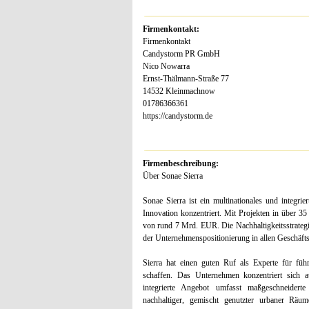
Firmenkontakt:
Firmenkontakt
Candystorm PR GmbH
Nico Nowarra
Ernst-Thälmann-Straße 77
14532 Kleinmachnow
01786366361
https://candystorm.de
Firmenbeschreibung:
Über Sonae Sierra
Sonae Sierra ist ein multinationales und integr
Innovation konzentriert. Mit Projekten in über 
von rund 7 Mrd. EUR. Die Nachhaltigkeitsstrategie
der Unternehmenspositionierung in allen Geschäfts
Sierra hat einen guten Ruf als Experte für füh
schaffen. Das Unternehmen konzentriert sich a
integrierte Angebot umfasst maßgeschneidert
nachhaltiger, gemischt genutzter urbaner Räum