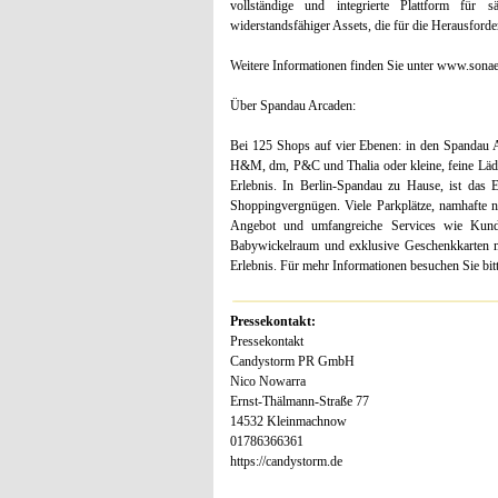
vollständige und integrierte Plattform für sä
widerstandsfähiger Assets, die für die Herausforde
Weitere Informationen finden Sie unter www.sonae
Über Spandau Arcaden:
Bei 125 Shops auf vier Ebenen: in den Spandau
H&M, dm, P&C und Thalia oder kleine, feine Läde
Erlebnis. In Berlin-Spandau zu Hause, ist das Ei
Shoppingvergnügen. Viele Parkplätze, namhafte n
Angebot und umfangreiche Services wie Kund
Babywickelraum und exklusive Geschenkkarten 
Erlebnis. Für mehr Informationen besuchen Sie b
Pressekontakt:
Pressekontakt
Candystorm PR GmbH
Nico Nowarra
Ernst-Thälmann-Straße 77
14532 Kleinmachnow
01786366361
https://candystorm.de