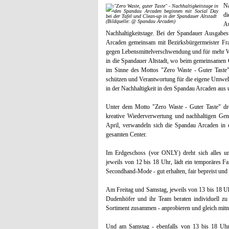
Na
di
(Bildquelle: @ Spandau Arcaden)
A
Nachhaltigkeitstage. Bei der Spandauer Ausgabes
Arcaden gemeinsam mit Bezirksbürgermeister Fra
gegen Lebensmittelverschwendung und für mehr W
in die Spandauer Altstadt, wo beim gemeinsamen 
im Sinne des Mottos "Zero Waste - Guter Taste" 
schützen und Verantwortung für die eigene Umwelt
in der Nachhaltigkeit in den Spandau Arcaden aus u
Unter dem Motto "Zero Waste - Guter Taste" dr
kreative Wiederverwertung und nachhaltigen Gen
April, verwandeln sich die Spandau Arcaden in ei
gesamten Center.
Im Erdgeschoss (vor ONLY) dreht sich alles u
jeweils von 12 bis 18 Uhr, lädt ein temporäres 
Secondhand-Mode - gut erhalten, fair bepreist und
Am Freitag und Samstag, jeweils von 13 bis 18 Uhr
Dudenhöfer und ihr Team beraten individuell zu 
Sortiment zusammen - anprobieren und gleich mitn
Und am Samstag - ebenfalls von 13 bis 18 Uhr 