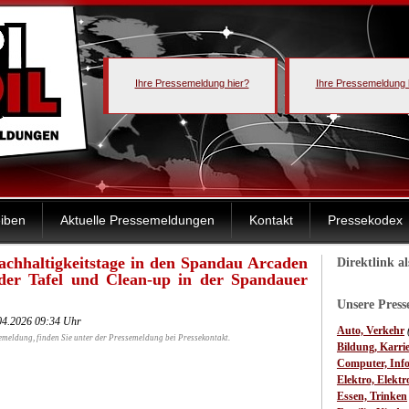
Ihre Pressemeldung hier?
Ihre Pressemeldung 
iben
Aktuelle Pressemeldungen
Kontakt
Pressekodex
achhaltigkeitstage in den Spandau Arcaden
Direktlink a
 der Tafel und Clean-up in der Spandauer
Unsere Pres
04.2026 09:34 Uhr
Auto, Verkehr
emeldung, finden Sie unter der Pressemeldung bei Pressekontakt.
Bildung, Karri
Computer, Inf
Elektro, Elektr
Essen, Trinken