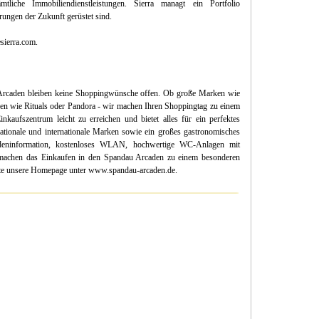
mtliche Immobiliendienstleistungen. Sierra managt ein Portfolio
rungen der Zukunft gerüstet sind.
sierra.com.
 Arcaden bleiben keine Shoppingwünsche offen. Ob große Marken wie
n wie Rituals oder Pandora - wir machen Ihren Shoppingtag zu einem
nkaufszentrum leicht zu erreichen und bietet alles für ein perfektes
ationale und internationale Marken sowie ein großes gastronomisches
eninformation, kostenloses WLAN, hochwertige WC-Anlagen mit
machen das Einkaufen in den Spandau Arcaden zu einem besonderen
itte unsere Homepage unter www.spandau-arcaden.de.