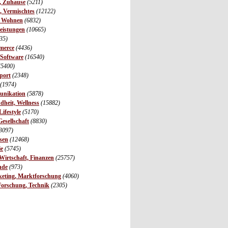
r, Zuhause
(5211)
s, Vermischtes
(12122)
, Wohnen
(6832)
leistungen
(10665)
35)
merce
(4436)
 Software
(16540)
(5400)
port
(2348)
(1974)
unikation
(5878)
dheit, Wellness
(15882)
ifestyle
(5170)
Gesellschaft
(8830)
3097)
sen
(12468)
ie
(5745)
irtschaft, Finanzen
(25757)
nde
(973)
eting, Marktforschung
(4060)
Forschung, Technik
(2305)