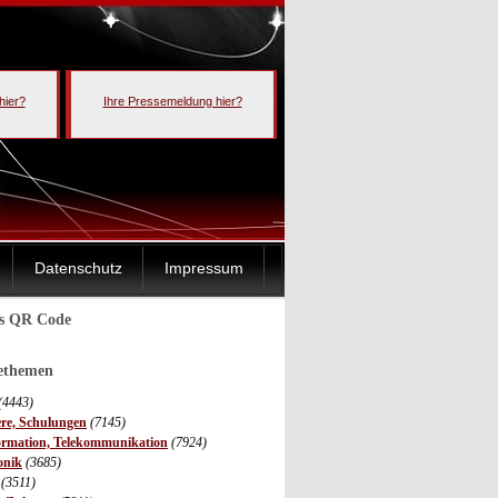
hier?
Ihre Pressemeldung hier?
Datenschutz
Impressum
ls QR Code
sethemen
(4443)
ere, Schulungen
(7145)
ormation, Telekommunikation
(7924)
onik
(3685)
(3511)