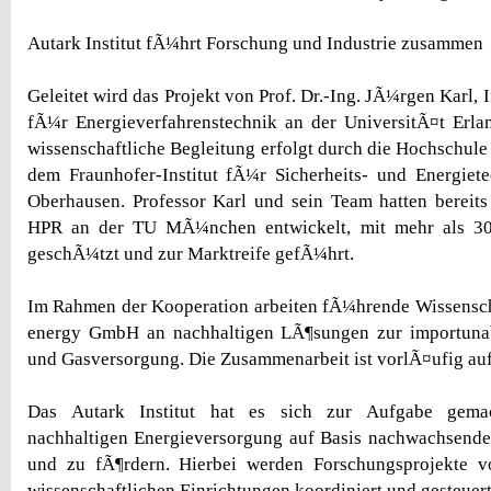
Autark Institut fÃ¼hrt Forschung und Industrie zusammen
Geleitet wird das Projekt von Prof. Dr.-Ing. JÃ¼rgen Karl, 
fÃ¼r Energieverfahrenstechnik an der UniversitÃ¤t Erl
wissenschaftliche Begleitung erfolgt durch die Hochschule
dem Fraunhofer-Institut fÃ¼r Sicherheits- und Energie
Oberhausen. Professor Karl und sein Team hatten bereit
HPR an der TU MÃ¼nchen entwickelt, mit mehr als 30
geschÃ¼tzt und zur Marktreife gefÃ¼hrt.
Im Rahmen der Kooperation arbeiten fÃ¼hrende Wissensch
energy GmbH an nachhaltigen LÃ¶sungen zur importuna
und Gasversorgung. Die Zusammenarbeit ist vorlÃ¤ufig auf
Das Autark Institut hat es sich zur Aufgabe gema
nachhaltigen Energieversorgung auf Basis nachwachsende
und zu fÃ¶rdern. Hierbei werden Forschungsprojekte 
wissenschaftlichen Einrichtungen koordiniert und gesteuert