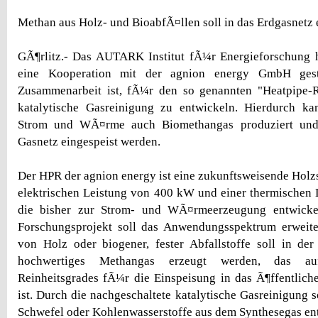
Methan aus Holz- und BioabfÃ¤llen soll in das Erdgasnetz 
GÃ¶rlitz.- Das AUTARK Institut fÃ¼r Energieforschung 
eine Kooperation mit der agnion energy GmbH gesta
Zusammenarbeit ist, fÃ¼r den so genannten "Heatpipe-
katalytische Gasreinigung zu entwickeln. Hierdurch k
Strom und WÃ¤rme auch Biomethangas produziert und 
Gasnetz eingespeist werden.
Der HPR der agnion energy ist eine zukunftsweisende Holzs
elektrischen Leistung von 400 kW und einer thermischen
die bisher zur Strom- und WÃ¤rmeerzeugung entwicke
Forschungsprojekt soll das Anwendungsspektrum erweite
von Holz oder biogener, fester Abfallstoffe soll in de
hochwertiges Methangas erzeugt werden, das a
Reinheitsgrades fÃ¼r die Einspeisung in das Ã¶ffentlich
ist. Durch die nachgeschaltete katalytische Gasreinigung 
Schwefel oder Kohlenwasserstoffe aus dem Synthesegas ent