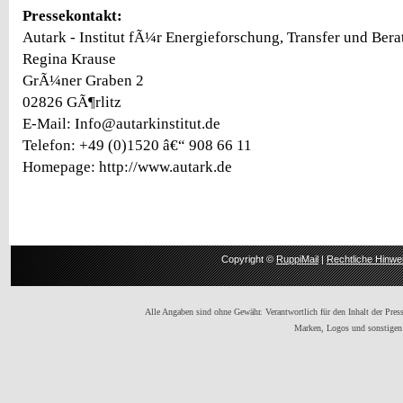
Pressekontakt:
Autark - Institut fÃ¼r Energieforschung, Transfer und Ber
Regina Krause
GrÃ¼ner Graben 2
02826 GÃ¶rlitz
E-Mail: Info@autarkinstitut.de
Telefon: +49 (0)1520 â€“ 908 66 11
Homepage: http://www.autark.de
Copyright ©
RuppiMail
|
Rechtliche Hinwe
Alle Angaben sind ohne Gewähr. Verantwortlich für den Inhalt der Presse
Marken, Logos und sonstigen 