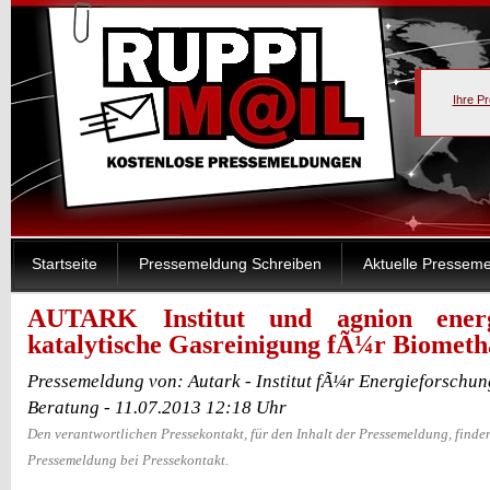
Ihre P
Startseite
Pressemeldung Schreiben
Aktuelle Pressem
AUTARK Institut und agnion energ
katalytische Gasreinigung fÃ¼r Biomet
Pressemeldung von: Autark - Institut fÃ¼r Energieforschun
Beratung - 11.07.2013 12:18 Uhr
Den verantwortlichen Pressekontakt, für den Inhalt der Pressemeldung, finden
Pressemeldung bei Pressekontakt.