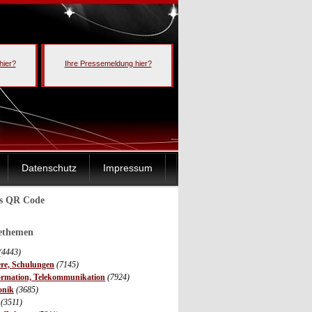
hier?
Ihre Pressemeldung hier?
Datenschutz
Impressum
ls QR Code
sethemen
(4443)
ere, Schulungen
(7145)
ormation, Telekommunikation
(7924)
onik
(3685)
(3511)