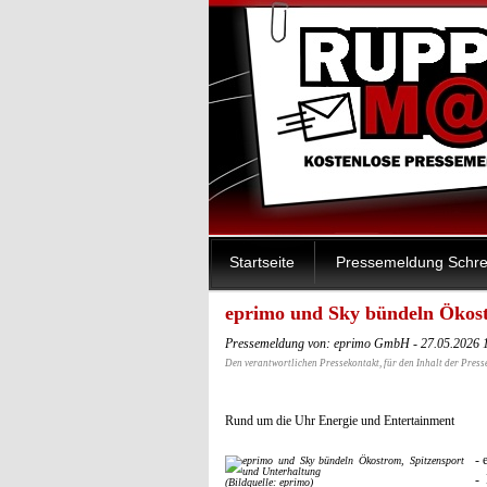
Startseite
Pressemeldung Schre
eprimo und Sky bündeln Ökost
Pressemeldung von: eprimo GmbH - 27.05.2026 
Den verantwortlichen Pressekontakt, für den Inhalt der Press
Rund um die Uhr Energie und Entertainment
- 
-
(Bildquelle: eprimo)