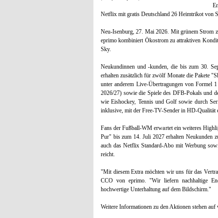
En
Netflix mit gratis Deutschland 26 Heimtrikot von 
Neu-Isenburg, 27. Mai 2026. Mit grünem Strom zu
eprimo kombiniert Ökostrom zu attraktiven Kond
Sky.
Neukundinnen und -kunden, die bis zum 30. Sep
erhalten zusätzlich für zwölf Monate die Pakete 
unter anderem Live-Übertragungen von Formel 1 u
2026/27) sowie die Spiele des DFB-Pokals und de
wie Eishockey, Tennis und Golf sowie durch Se
inklusive, mit der Free-TV-Sender in HD-Qualitä
Fans der Fußball-WM erwartet ein weiteres Highl
Pur" bis zum 14. Juli 2027 erhalten Neukunden z
auch das Netflix Standard-Abo mit Werbung sowie
reicht.
"Mit diesem Extra möchten wir uns für das Vertr
CCO von eprimo. "Wir liefern nachhaltige E
hochwertige Unterhaltung auf dem Bildschirm."
Weitere Informationen zu den Aktionen stehen au