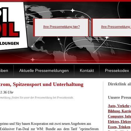
Ihre Pressemeldung hier?
Ihre Pressemeldung 
iben
Aktuelle Pressemeldungen
Kontakt
Pressekodex
rom, Spitzensport und Unterhaltung
Direktlink a
11:36 Uhr
Unsere Pres
emeldung, finden Sie unter der Pressemeldung bei Pressekontakt.
Auto, Verkehr
Bildung, Karri
Computer, Inf
Elektro, Elektr
eprimo und Sky bauen Kooperation mit zwei neuen Angeboten aus
Essen, Trinken
 Exklusiver Fan-Deal zur WM: Bundle aus dem Tarif "eprimoStrom