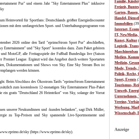
Familie, Kinde
tertainment Pur" und einem Jahr "Sky Entertainment Plus" inklusive
Freizeit, Bunte
Sky
Garten, Bauen
Handel, Dienst
m Heimvorteil für Sportfans: Deutschlands größter Energiediscounter
Immobilien
(39
itionen mit dem umfangreichen Sport- und Unterhaltungsprogramm von
Internet, Ecom
IT, NewMedia,
Kunst, Kultur
tember 2026 online den Tarif "eprimoStrom Sport Pur" abschließen,
Logistik, Trans
"Sky Entertainment" und "Sky Sport" kostenlos dazu. Zum Paket gehören
Maschinenbau
nd MotoGP, alle Freitagsspiele der Fußball Bundesliga live (Saison
Medien, Komm
r Premier League. Ergänzt wird das Angebot durch weitere Sportarten
Medizin, Gesun
rien, Dokumentationen und Shows von Sky. Eine Sky Stream Box ist
Mode, Trends, L
t empfangen werden können.
Politik, Recht, 
Sport, Events
(
ight. Beim Abschluss des Ökostrom-Tarifs "eprimoStrom Entertainment
Tourismus, Rei
usätzlich zum kostenlosen 12-monatigen Sky Entertainment Plus-Paket
Umwelt, Energ
 ein gratis "Deutschland 26 Heimtrikot" von Sky, solange der Vorrat
Unternehmen, W
Vereine, Verbä
Werbung, Mark
auen unserer Neukundinnen und -kunden bedanken", sagt Dirk Müller,
Wissenschaft, 
nergie zu Top-Preisen und Sky spannende Live-Sportmomente und
Anzeige
f www.eprimo.de/sky (https://www.eprimo.de/sky).