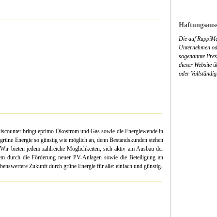
Haftungsauss
Die auf RuppiMa
Unternehmen ode
sogenannte Press
dieser Website 
oder Vollständig
discounter bringt eprimo Ökostrom und Gas sowie die Energiewende in
r grüne Energie so günstig wie möglich an, denn Bestandskunden stehen
ir bieten jedem zahlreiche Möglichkeiten, sich aktiv am Ausbau der
erem durch die Förderung neuer PV-Anlagen sowie die Beteiligung an
benswertere Zukunft durch grüne Energie für alle: einfach und günstig.