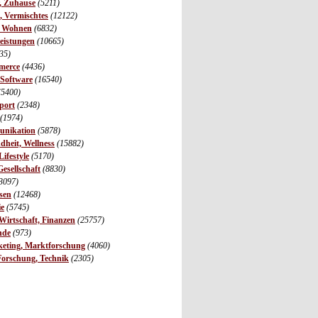
r, Zuhause
(5211)
s, Vermischtes
(12122)
, Wohnen
(6832)
leistungen
(10665)
35)
merce
(4436)
 Software
(16540)
(5400)
port
(2348)
(1974)
unikation
(5878)
dheit, Wellness
(15882)
ifestyle
(5170)
Gesellschaft
(8830)
3097)
sen
(12468)
ie
(5745)
irtschaft, Finanzen
(25757)
nde
(973)
eting, Marktforschung
(4060)
Forschung, Technik
(2305)