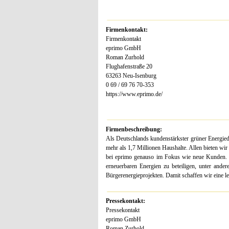
Firmenkontakt:
Firmenkontakt
eprimo GmbH
Roman Zurhold
Flughafenstraße 20
63263 Neu-Isenburg
0 69 / 69 76 70-353
https://www.eprimo.de/
Firmenbeschreibung:
Als Deutschlands kundenstärkster grüner Energie
mehr als 1,7 Millionen Haushalte. Allen bieten wi
bei eprimo genauso im Fokus wie neue Kunden. W
erneuerbaren Energien zu beteiligen, unter and
Bürgerenergieprojekten. Damit schaffen wir eine le
Pressekontakt:
Pressekontakt
eprimo GmbH
Roman Zurhold