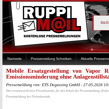
Ihre P
Startseite
Pressemeldung Schreiben
Aktuelle Pressem
Mobile Ersatzgestellung von Vapor R
Emissionsminderung ohne Anlagenstillst
Pressemeldung von: ETS Degassing GmbH - 27.05.2026 10
Den verantwortlichen Pressekontakt, für den Inhalt der Pressemeldung, finden
Pressemeldung bei Pressekontakt.