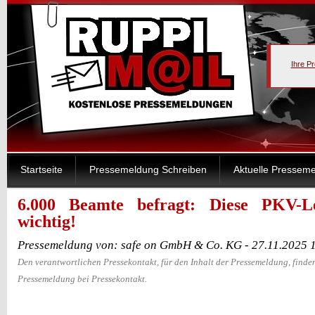
Ihre P
Startseite
Pressemeldung Schreiben
Aktuelle Pressem
6.000 Beamte befragt: Diese PKV-Le
wichtig!
Pressemeldung von: safe on GmbH & Co. KG - 27.11.2025 
Den verantwortlichen Pressekontakt, für den Inhalt der Pressemeldung, finden
Pressemeldung bei Pressekontakt.