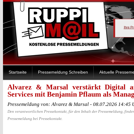
Ihre P
Startseite
Pressemeldung Schreiben
Aktuelle Pressem
Alvarez & Marsal verstärkt Digital 
Services mit Benjamin Pflaum als Manag
Pressemeldung von: Alvarez & Marsal - 08.07.2026 14:45 
Den verantwortlichen Pressekontakt, für den Inhalt der Pressemeldung, finden
Pressemeldung bei Pressekontakt.