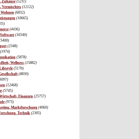
r, Zuhause
(5211)
s, Vermischtes
(12122)
, Wohnen
(6832)
leistungen
(10665)
35)
merce
(4436)
 Software
(16540)
(5400)
port
(2348)
(1974)
unikation
(5878)
dheit, Wellness
(15882)
ifestyle
(5170)
Gesellschaft
(8830)
3097)
sen
(12468)
ie
(5745)
irtschaft, Finanzen
(25757)
nde
(973)
eting, Marktforschung
(4060)
Forschung, Technik
(2305)