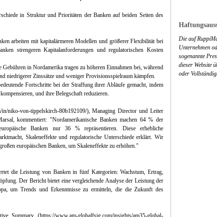
schiede in Struktur und Prioritäten der Banken auf beiden Seiten des
Haftungsauss
Die auf RuppiMa
en arbeiten mit kapitalärmeren Modellen und größerer Flexibilität bei
Unternehmen ode
anken strengeren Kapitalanforderungen und regulatorischen Kosten
sogenannte Press
dieser Website 
ere Gebühren in Nordamerika tragen zu höheren Einnahmen bei, während
oder Vollständig
d niedrigerer Zinssätze und weniger Provisionsspielraum kämpfen.
bedeutende Fortschritte bei der Straffung ihrer Abläufe gemacht, indem
u kompensieren, und ihre Belegschaft reduzieren.
/in/niko-von-tippelskirch-80b192109/), Managing Director und Leiter
 Marsal, kommentiert: "Nordamerikanische Banken machen 64 % der
 europäische Banken nur 36 % repräsentieren. Diese erhebliche
rktmacht, Skaleneffekte und regulatorische Unterschiede erklärt. Wir
roßen europäischen Banken, um Skaleneffekte zu erhöhen."
tet die Leistung von Banken in fünf Kategorien: Wachstum, Ertrag,
pfung. Der Bericht bietet eine vergleichende Analyse der Leistung der
a, um Trends und Erkenntnisse zu ermitteln, die die Zukunft des
 Summary (https://www.am-globalfsig.com/insights/am35-global-