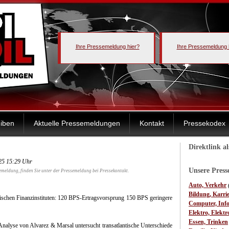
Ihre Pressemeldung hier?
Ihre Pressemeldung 
iben
Aktuelle Pressemeldungen
Kontakt
Pressekodex
Direktlink a
025 15:29 Uhr
Unsere Pres
emeldung, finden Sie unter der Pressemeldung bei Pressekontakt.
Auto, Verkehr
Bildung, Karri
ischen Finanzinstituten: 120 BPS-Ertragsvorsprung 150 BPS geringere
Computer, Inf
Elektro, Elektr
Essen, Trinken
Analyse von Alvarez & Marsal untersucht transatlantische Unterschiede