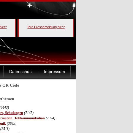
hier?
Ihre Pressemeldung hier?
Datenschutz
Impressum
ls QR Code
sethemen
(4443)
ere, Schulungen
(7145)
ormation, Telekommunikation
(7924)
onik
(3685)
(3511)