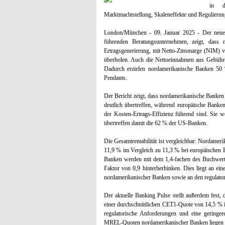
in d
Marktmachtstellung, Skaleneffekte und Regulierun
London/München - 09. Januar 2025 - Der neue
führenden Beratungsunternehmen, zeigt, dass 
Ertragsgenerierung, mit Netto-Zinsmarge (NIM) v
überholen. Auch die Nettoeinnahmen aus Gebühr
Dadurch erzielen nordamerikanische Banken 50 
Pendants.
Der Bericht zeigt, dass nordamerikanische Banken 
deutlich übertreffen, während europäische Bank
der Kosten-Ertrags-Effizienz führend sind. Sie 
übertreffen damit die 62 % der US-Banken.
Die Gesamtrentabilität ist vergleichbar: Nordameri
11,9 % im Vergleich zu 11,3 % bei europäischen 
Banken werden mit dem 1,4-fachen des Buchwerts 
Faktor von 0,9 hinterherhinken. Dies liegt an ein
nordamerikanischer Banken sowie an den regulator
Der aktuelle Banking Pulse stellt außerdem fest, 
einer durchschnittlichen CET1-Quote von 14,5 % i
regulatorische Anforderungen und eine geringer
MREL-Quoten nordamerikanischer Banken liegen m