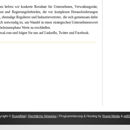
en liefern wir konkrete Resultate für Unternehmen, Verwaltungsräte,
leien und Regierungsbehörden, die vor komplexen Herausforderungen
r, ehemalige Regulierer und Industrievertreter, die sich gemeinsam dafür
ich notwendig ist, um Wandel in einen strategischen Unternehmenswert
achstumsphase Werte zu erschließen.
sal.com und folgen Sie uns auf LinkedIn, Twitter und Facebook.
yright ©
RuppiMail
|
Rechtliche Hinweise
| Programmierung & Hosting by
Ruppi Media
&
pd81