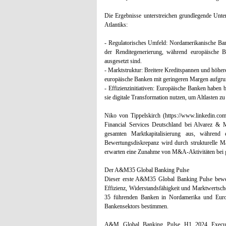
Die Ergebnisse unterstreichen grundlegende Unter
Atlantiks:
- Regulatorisches Umfeld: Nordamerikanische Bank
der Renditegenerierung, während europäische B
ausgesetzt sind.
- Marktstruktur: Breitere Kreditspannen und höh
europäische Banken mit geringeren Margen aufgrun
- Effizienzinitiativen: Europäische Banken haben 
sie digitale Transformation nutzen, um Altlasten z
Niko von Tippelskirch (https://www.linkedin.com
Financial Services Deutschland bei Alvarez &
gesamten Marktkapitalisierung aus, während
Bewertungsdiskrepanz wird durch strukturelle Ma
erwarten eine Zunahme von M&A-Aktivitäten bei g
Der A&M35 Global Banking Pulse
Dieser erste A&M35 Global Banking Pulse bewer
Effizienz, Widerstandsfähigkeit und Marktwertschö
35 führenden Banken in Nordamerika und Europ
Bankensektors bestimmen.
A&M Global Banking Pulse H1 2024 Executive