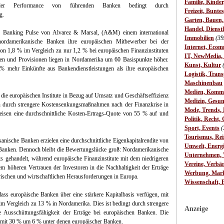
Familie, Kinde
er Performance von führenden Banken bedingt durch
Freizeit, Bunte
g.
Garten, Bauen
Handel, Dienst
 Banking Pulse von Alvarez & Marsal, (A&M) einem international
Immobilien
(39
nordamerikanische Banken ihre europäischen Mitbewerber bei der
Internet, Ecom
on 1,8 % im Vergleich zu nur 1,2 % bei europäischen Finanzinstituten
IT, NewMedia,
en und Provisionen liegen in Nordamerika um 60 Basispunkte höher.
Kunst, Kultur
% mehr Einkünfte aus Bankendienstleistungen als ihre europäischen
Logistik, Trans
Maschinenbau
Medien, Komm
die europäischen Institute in Bezug auf Umsatz und Geschäftseffizienz
Medizin, Gesun
en durch strengere Kostensenkungsmaßnahmen nach der Finanzkrise in
Mode, Trends, L
weisen eine durchschnittliche Kosten-Ertrags-Quote von 55 % auf und
Politik, Recht, 
Sport, Events
(
Tourismus, Rei
kanische Banken erzielen eine durchschnittliche Eigenkapitalrendite von
Umwelt, Energ
Banken. Dennoch bleibt die Bewertungslücke groß: Nordamerikanische
Unternehmen, W
gehandelt, während europäische Finanzinstitute mit dem niedrigeren
Vereine, Verbä
em höheren Vertrauen der Investoren in die Nachhaltigkeit der Erträge
Werbung, Mark
ischen und wirtschaftlichen Herausforderungen in Europa.
Wissenschaft, 
dass europäische Banken über eine stärkere Kapitalbasis verfügen, mit
m Vergleich zu 13 % in Nordamerika. Dies ist bedingt durch strengere
Anzeige
e Ausschüttungsfähigkeit der Erträge bei europäischen Banken. Die
it 30 % um 6 % unter denen europäischer Banken.