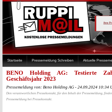
Ihre P
Startseite
Pressemeldung Schreiben
Aktuelle Pressem
BENO Holding AG: Testierte Zah
Geschäftsjahr 2023
Pressemeldung von: Beno Holding AG - 24.09.2024 10:34 
Den verantwortlichen Pressekontakt, für den Inhalt der Pressemeldung, finden
Pressemeldung bei Pressekontakt.