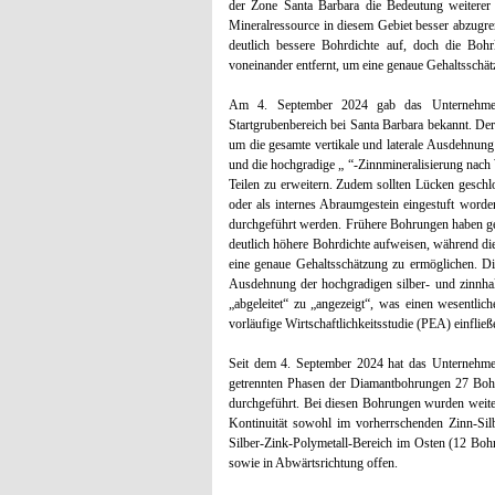
der Zone Santa Barbara die Bedeutung weiterer
Mineralressource in diesem Gebiet besser abzugre
deutlich bessere Bohrdichte auf, doch die Bohr
voneinander entfernt, um eine genaue Gehaltsschä
Am 4. September 2024 gab das Unternehmen 
Startgrubenbereich bei Santa Barbara bekannt. De
um die gesamte vertikale und laterale Ausdehnung
und die hochgradige „ “-Zinnmineralisierung nach 
Teilen zu erweitern. Zudem sollten Lücken geschl
oder als internes Abraumgestein eingestuft wor
durchgeführt werden. Frühere Bohrungen haben gez
deutlich höhere Bohrdichte aufweisen, während di
eine genaue Gehaltsschätzung zu ermöglichen. Di
Ausdehnung der hochgradigen silber- und zinnhal
„abgeleitet“ zu „angezeigt“, was einen wesentlic
vorläufige Wirtschaftlichkeitsstudie (PEA) einflie
Seit dem 4. September 2024 hat das Unternehmen
getrennten Phasen der Diamantbohrungen 27 Boh
durchgeführt. Bei diesen Bohrungen wurden weiter
Kontinuität sowohl im vorherrschenden Zinn-Sil
Silber-Zink-Polymetall-Bereich im Osten (12 Bohr
sowie in Abwärtsrichtung offen.