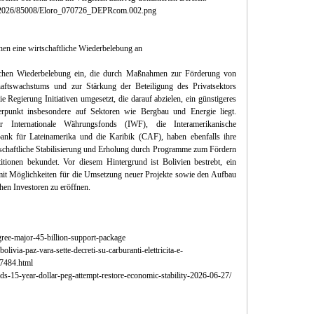
es/2026/85008/Eloro_070726_DEPRcom.002.png
uhen eine wirtschaftliche Wiederbelebung an
ftlichen Wiederbelebung ein, die durch Maßnahmen zur Förderung von
chaftswachstums und zur Stärkung der Beteiligung des Privatsektors
e Regierung Initiativen umgesetzt, die darauf abzielen, ein günstigeres
erpunkt insbesondere auf Sektoren wie Bergbau und Energie liegt.
 der Internationale Währungsfonds (IWF), die Interamerikanische
nk für Lateinamerika und die Karibik (CAF), haben ebenfalls ihre
chaftliche Stabilisierung und Erholung durch Programme zum Fördern
tionen bekundet. Vor diesem Hintergrund ist Bolivien bestrebt, ein
damit Möglichkeiten für die Umsetzung neuer Projekte sowie den Aufbau
chen Investoren zu eröffnen.
gree-major-45-billion-support-package
livia-paz-vara-sette-decreti-su-carburanti-elettricita-e-
7484.html
ds-15-year-dollar-peg-attempt-restore-economic-stability-2026-06-27/