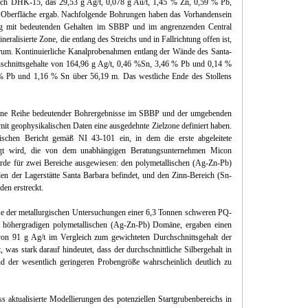
och DHK-15, das 29,53 g Ag/t, 0,078 g Au/t, 1,45 % Zn, 0,59 % Pb,
Oberfläche ergab. Nachfolgende Bohrungen haben das Vorhandensein
rung mit bedeutenden Gehalten im SBBP und im angrenzenden Central
eralisierte Zone, die entlang des Streichs und in Fallrichtung offen ist,
erum. Kontinuierliche Kanalprobenahmen entlang der Wände des Santa-
hschnittsgehalte von 164,96 g Ag/t, 0,46 %Sn, 3,46 % Pb und 0,14 %
 % Pb und 1,16 % Sn über 56,19 m. Das westliche Ende des Stollens
 eine Reihe bedeutender Bohrergebnisse im SBBP und der umgebenden
mit geophysikalischen Daten eine ausgedehnte Zielzone definiert haben.
schen Bericht gemäß NI 43-101 ein, in dem die erste abgeleitete
egt wird, die von dem unabhängigen Beratungsunternehmen Micon
urde für zwei Bereiche ausgewiesen: den polymetallischen (Ag-Zn-Pb)
en der Lagerstätte Santa Barbara befindet, und den Zinn-Bereich (Sn-
en erstreckt.
sse der metallurgischen Untersuchungen einer 6,3 Tonnen schweren PQ-
n höhergradigen polymetallischen (Ag-Zn-Pb) Domäne, ergaben einen
t von 91 g Ag/t im Vergleich zum gewichteten Durchschnittsgehalt der
was stark darauf hindeutet, dass der durchschnittliche Silbergehalt in
d der wesentlich geringeren Probengröße wahrscheinlich deutlich zu
 aktualisierte Modellierungen des potenziellen Startgrubenbereichs in