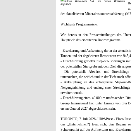
Re
wi
der aktualisierten Mineralressourcenschätzung (M
Wichtigste Programmziele:
Wie bereits in den Pressemitteilungen des Unt
Hauptziele des erweiterten Bohrprogramms:
- Erweiterung und Aufwertung der in der aktuali
Tonnen und der abgeleiteten Ressourcen von 945,
- Durchführung gezielter Step-out-Bohrungen mi
der potenziellen Startgrube mit dem Ziel, die angez
- Die potenzielle Abwärts- und Streichlänge 
untersuchen, die seitlich und in der Tiefe noch offe
- Anknüpfung an das erfolgreiche Step-out-B
Neigungsrichtung und entlang einer Streichlän
erweitert wurde.
- Durchführung eines 40.000 m umfassenden Dia
Group International Inc. unter Einsatz von drei
ersten Quartal 2027 abgeschlossen sein.
TORONTO, 7. Juli 2026 / IRW-Press / Eloro Re
das „Unternehmen“) freut sich, den Beginn se
Schwerpunkt auf der Aufwertung und Erweiterung