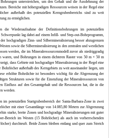
 Bohrungen unterstreichen, um den Gehalt und die Ausdehnung der
nzen. Bereiche mit höhergradigen Ressourcen weisen in der Regel eine
löcher außerhalb des potenziellen Kerngrubenbereichs sind zu weit
tzung zu ermöglichen.
die Wiederaufnahme der Definitionsbohrungen im potenziellen
r Schwerpunkt lag dabei auf einem Infill- und Step-out-Bohrprogramm,
 der hochgradigen Zinn- und Silbermineralisierung besser abzugrenzen
Westen sowie die Silbermineralisierung in den zentralen und westlichen
ossen werden, die im Mineralressourcenmodell zuvor als niedriggradig
den waren, und Bohrungen in einem dichteren Raster von 50 m × 50 m
eigt, dass Gebiete mit hochgradiger Mineralisierung in der Regel eine
e Bohrlöcher außerhalb des Kerngebiets zu weit auseinander liegen, um
ese erhöhte Bohrdichte ist besonders wichtig für die Abgrenzung der
tigen Strukturen sowie für die Einstufung der Mineralressourcen von
hen Einfluss auf den Gesamtgehalt und die Ressourcen hat, die in die
ßen werden.
 im potenziellen Startgrubenbereich der Santa-Barbara-Zone in zwei
rlöcher mit einer Gesamtlänge von 14.085,80 Metern zur Abgrenzung
hin starke, breite Zonen und hochgradige Mineralisierungen mit guter
ber-Bereich im Westen (15 Bohrlöcher) als auch im vorherrschenden
löcher) durchteuft. Beide Zonen bleiben entlang und quer zum Streich