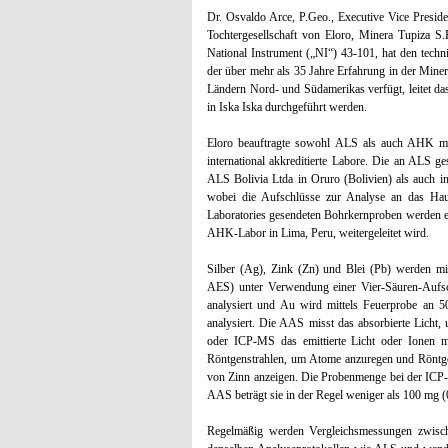
Dr. Osvaldo Arce, P.Geo., Executive Vice Preside
Tochtergesellschaft von Eloro, Minera Tupiza S.
National Instrument („NI“) 43-101, hat den techni
der über mehr als 35 Jahre Erfahrung in der Min
Ländern Nord- und Südamerikas verfügt, leitet das
in Iska Iska durchgeführt werden.
Eloro beauftragte sowohl ALS als auch AHK mit
international akkreditierte Labore. Die an ALS 
ALS Bolivia Ltda in Oruro (Bolivien) als auch i
wobei die Aufschlüsse zur Analyse an das H
Laboratories gesendeten Bohrkernproben werden e
AHK-Labor in Lima, Peru, weitergeleitet wird.
Silber (Ag), Zink (Zn) und Blei (Pb) werden mi
AES) unter Verwendung einer Vier-Säuren-Aufsc
analysiert und Au wird mittels Feuerprobe an 
analysiert. Die AAS misst das absorbierte Licht
oder ICP-MS das emittierte Licht oder Ionen 
Röntgenstrahlen, um Atome anzuregen und Röntgen
von Zinn anzeigen. Die Probenmenge bei der ICP-A
AAS beträgt sie in der Regel weniger als 100 mg (
Regelmäßig werden Vergleichsmessungen zwis