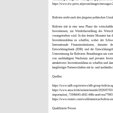
https://www.irw-press.at/prcom/images/messag
Bolivien strebt nach den jüngsten politischen Unr
Bolivien tritt in eine neue Phase der wirtscha
Investitionen, zur Wiederherstellung des Wirts
vorangetrieben wird. In den letzten Monaten hat di
Investitionsklima zu schaffen, wobei der Schw
Internationale Finanzinstitutionen, darunter
Entwicklungsbank (IDB) und die Entwicklungsba
Unterstützung für Boliviens Bemühungen um wirts
von nachhaltigem Wachstum und privaten Investi
attraktiveres Investitionsklima zu schaffen und 
langfristiger Partnerschaften mit in- und ausländis
Quellen:
https://www.iadb.org/en/news/idb-group-bolivia-a
https://www.ansa.it/sito/notizie/mondo/2026/07/03/bo
importazioni_7104b645-df42-448e-aea4-eea77065
https://www.reuters.com/world/americas/bolivia-en
Qualifizierte Person