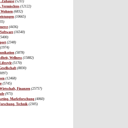
r, Zuhause
(5211)
s, Vermischtes
(12122)
, Wohnen
(6832)
leistungen
(10665)
35)
merce
(4436)
 Software
(16540)
(5400)
port
(2348)
(1974)
unikation
(5878)
dheit, Wellness
(15882)
ifestyle
(5170)
Gesellschaft
(8830)
3097)
sen
(12468)
ie
(5745)
irtschaft, Finanzen
(25757)
nde
(973)
eting, Marktforschung
(4060)
Forschung, Technik
(2305)