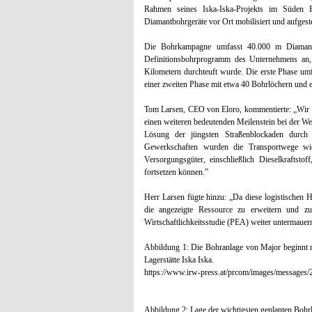
Rahmen seines Iska-Iska-Projekts im Süden Bo
Diamantbohrgeräte vor Ort mobilisiert und aufgeste
Die Bohrkampagne umfasst 40.000 m Diamantb
Definitionsbohrprogramm des Unternehmens an, 
Kilometern durchteuft wurde. Die erste Phase um
einer zweiten Phase mit etwa 40 Bohrlöchern und 
Tom Larsen, CEO von Eloro, kommentierte: „Wir f
einen weiteren bedeutenden Meilenstein bei der Wei
Lösung der jüngsten Straßenblockaden durch
Gewerkschaften wurden die Transportwege wied
Versorgungsgüter, einschließlich Dieselkraftstof
fortsetzen können.”
Herr Larsen fügte hinzu: „Da diese logistischen H
die angezeigte Ressource zu erweitern und zu
Wirtschaftlichkeitsstudie (PEA) weiter untermauer
Abbildung 1: Die Bohranlage von Major beginnt m
Lagerstätte Iska Iska.
https://www.irw-press.at/prcom/images/messag
Abbildung 2: Lage der wichtigsten geplanten Bohrl