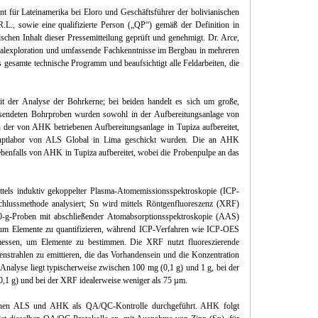
nt für Lateinamerika bei Eloro und Geschäftsführer der bolivianischen
R.L., sowie eine qualifizierte Person („QP“) gemäß der Definition in
schen Inhalt dieser Pressemitteilung geprüft und genehmigt. Dr. Arce,
eralexploration und umfassende Fachkenntnisse im Bergbau in mehreren
 gesamte technische Programm und beaufsichtigt alle Feldarbeiten, die
 der Analyse der Bohrkerne; bei beiden handelt es sich um große,
gesendeten Bohrproben wurden sowohl in der Aufbereitungsanlage von
n der von AHK betriebenen Aufbereitungsanlage in Tupiza aufbereitet,
auptlabor von ALS Global in Lima geschickt wurden. Die an AHK
benfalls von AHK in Tupiza aufbereitet, wobei die Probenpulpe an das
ttels induktiv gekoppelter Plasma-Atomemissionsspektroskopie (ICP-
hlussmethode analysiert; Sn wird mittels Röntgenfluoreszenz (XRF)
50-g-Proben mit abschließender Atomabsorptionsspektroskopie (AAS)
, um Elemente zu quantifizieren, während ICP-Verfahren wie ICP-OES
messen, um Elemente zu bestimmen. Die XRF nutzt fluoreszierende
strahlen zu emittieren, die das Vorhandensein und die Konzentration
nalyse liegt typischerweise zwischen 100 mg (0,1 g) und 1 g, bei der
0,1 g) und bei der XRF idealerweise weniger als 75 µm.
chen ALS und AHK als QA/QC-Kontrolle durchgeführt. AHK folgt