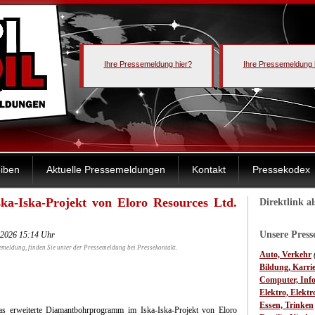
Ihre Pressemeldung hier?
Ihre Pressemeldung 
iben
Aktuelle Pressemeldungen
Kontakt
Pressekodex
ka-Iska-Projekt von Eloro Resources Ltd.
Direktlink a
Unsere Pres
7.2026 15:14 Uhr
emeldung, finden Sie unter der Pressemeldung bei Pressekontakt.
Auto, Verkehr
Bildung, Karri
Computer, Inf
Elektro, Elektr
Essen, Trinken
s erweiterte Diamantbohrprogramm im Iska-Iska-Projekt von Eloro