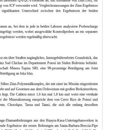
et dieselben QA/QC-Protokolle an, mit Ausnahme von Zinn (Sn), für
gt von ICP verwendet wird. Vergleichsmessungen der Zinn-Ergebnisse
signifikanten Unterschied zwischen den Ergebnissen der beiden
mm an, bei dem in jede in beiden Laboren analysierte Probencharge
ngefügt werden, wobei ausgewählte Kontrollproben an ein separates
llergebnisse werden regelmäßig überwacht.
ist ein über Straßen zugängliches, lizenzgebührenfreies Grundstück, das
vinz Sud Chichas im Departement Potosí im Süden Boliviens befindet.
llschaft Minera Tupiza SRL eine 99-prozentige Beteiligung am Joint
Beteiligung an Iska Iska.
r Silber-Zinn-Polymetallkomplex, der mit einer im Miozän eingestürzten
teht und auf Gesteinen aus dem Ordovizium mit großen Brekzienröhren,
 liegt. Die Caldera misst 1,6 km mal 1,8 km und weist eine vertikale
 der Mineralisierung entspricht dem von Cerro Rico de Potosí und
nte, Chorolque, Tasna und Tatasi, die sich alle entlang desselben
tage-Diamantbohrungen aus den Huayra-Kasa-Untertagebauwerken in
ende Ergebnisse der ersten Bohrungen am Santa-Barbara-Breccia-Pipe