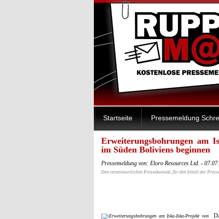
Startseite
Pressemeldung Schre
Erweiterungsbohrungen am Is
im Süden Boliviens beginnen
Pressemeldung von: Eloro Resources Ltd. - 07.0
Den verantwortlichen Pressekontakt, für den Inhalt der Press
Da