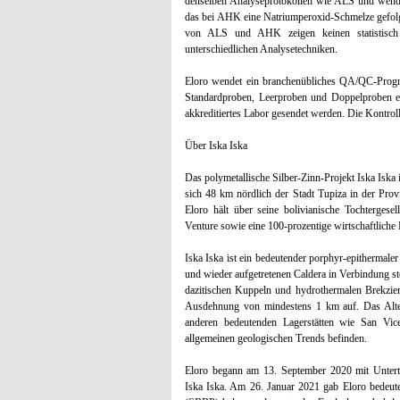
denselben Analyseprotokollen wie ALS und wend
das bei AHK eine Natriumperoxid-Schmelze gefol
von ALS und AHK zeigen keinen statistisch 
unterschiedlichen Analysetechniken.
Eloro wendet ein branchenübliches QA/QC-Progra
Standardproben, Leerproben und Doppelproben ei
akkreditiertes Labor gesendet werden. Die Kontro
Über Iska Iska
Das polymetallische Silber-Zinn-Projekt Iska Iska 
sich 48 km nördlich der Stadt Tupiza in der Pro
Eloro hält über seine bolivianische Tochtergese
Venture sowie eine 100-prozentige wirtschaftliche 
Iska Iska ist ein bedeutender porphyr-epithermale
und wieder aufgetretenen Caldera in Verbindung s
dazitischen Kuppeln und hydrothermalen Brekzien
Ausdehnung von mindestens 1 km auf. Das Alter
anderen bedeutenden Lagerstätten wie San Vice
allgemeinen geologischen Trends befinden.
Eloro begann am 13. September 2020 mit Unter
Iska Iska. Am 26. Januar 2021 gab Eloro bedeut