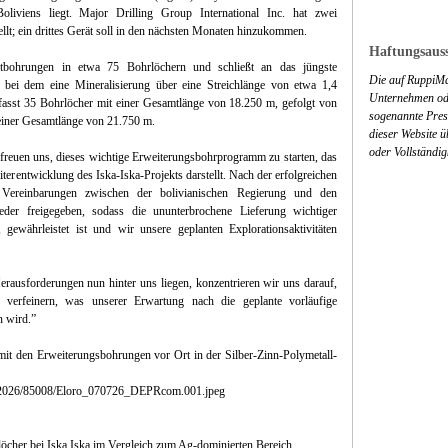
liviens liegt. Major Drilling Group International Inc. hat zwei
llt; ein drittes Gerät soll in den nächsten Monaten hinzukommen.
Haftungsauss
ohrungen in etwa 75 Bohrlöchern und schließt an das jüngste
Die auf RuppiMa
bei dem eine Mineralisierung über eine Streichlänge von etwa 1,4
Unternehmen ode
fasst 35 Bohrlöcher mit einer Gesamtlänge von 18.250 m, gefolgt von
sogenannte Press
einer Gesamtlänge von 21.750 m.
dieser Website 
oder Vollständig
reuen uns, dieses wichtige Erweiterungsbohrprogramm zu starten, das
terentwicklung des Iska-Iska-Projekts darstellt. Nach der erfolgreichen
 Vereinbarungen zwischen der bolivianischen Regierung und den
er freigegeben, sodass die ununterbrochene Lieferung wichtiger
f, gewährleistet ist und wir unsere geplanten Explorationsaktivitäten
erausforderungen nun hinter uns liegen, konzentrieren wir uns darauf,
 verfeinern, was unserer Erwartung nach die geplante vorläufige
n wird.”
it den Erweiterungsbohrungen vor Ort in der Silber-Zinn-Polymetall-
es/2026/85008/Eloro_070726_DEPRcom.001.jpeg
öcher bei Iska Iska im Vergleich zum Ag-dominierten Bereich.