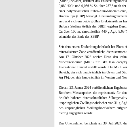
(SBBP) bekannt, darunter das Entdeckungsbohrl
0,080 %Cu und 0,056 % Sn über 257,5 m ab der 
einer polymetallischen Silber-Zinn-Mineralisie
Breccia Pipe (CBP) bestätigt. Eine umfangreiche min
erstreckt sich um beide großen Brekzienröhren h
Barbara-Stollens östlich des SBBP ergaben Durc
Cu über 166 m, einschließlich 446 g Ag/t, 9,03
schneidet das Ende des SBBP.
Seit dem ersten Entdeckungsbohrloch hat Eloro
mineralisierten Zone veröffentlicht, die zusammen 
Am 17. Oktober 2023 reichte Eloro den techni
Mineralressource (MRE) für Iska Iska dargel
International Limited erstellt wurde. Die MRE w
Bereich, der sich hauptsächlich im Osten und Süd
Ag-Pb), der sich hauptsächlich im Westen und Nord
Die am 23. Januar 2024 veröffentlichten Ergebni
Bohrkern-Massenprobe, die repräsentativ für de
deutlich höheren durchschnittlichen Silbergehal
ursprünglichen Zwillingsbohrlöcher von 31 g Ag/t, 
den ursprünglichen Zwillingsbohrlöchern aufgrun
niedrig angegeben wurde.
Das Unternehmen berichtete am 30. Juli 2024, dass