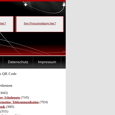
hier?
Ihre Pressemeldung hier?
Datenschutz
Impressum
ls QR Code
sethemen
(4443)
ere, Schulungen
(7145)
ormation, Telekommunikation
(7924)
onik
(3685)
(3511)