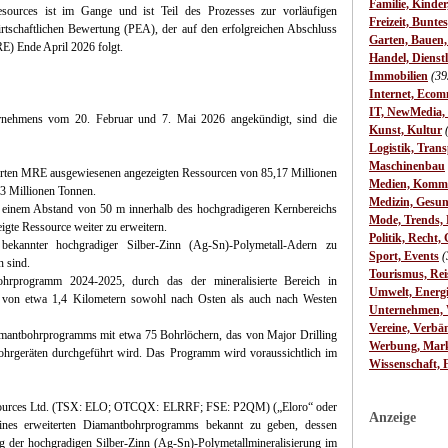
Familie, Kinde
sources ist im Gange und ist Teil des Prozesses zur vorläufigen
Freizeit, Bunte
rtschaftlichen Bewertung (PEA), der auf den erfolgreichen Abschluss
Garten, Bauen
RE) Ende April 2026 folgt.
Handel, Dienst
Immobilien
(39
Internet, Ecom
IT, NewMedia,
ernehmens vom 20. Februar und 7. Mai 2026 angekündigt, sind die
Kunst, Kultur
Logistik, Trans
Maschinenbau
sierten MRE ausgewiesenen angezeigten Ressourcen von 85,17 Millionen
Medien, Komm
43 Millionen Tonnen.
Medizin, Gesun
t einem Abstand von 50 m innerhalb des hochgradigeren Kernbereichs
Mode, Trends, L
eigte Ressource weiter zu erweitern.
Politik, Recht, 
bekannter hochgradiger Silber-Zinn (Ag-Sn)-Polymetall-Adern zu
Sport, Events
(
n sind.
Tourismus, Rei
ohrprogramm 2024-2025, durch das der mineralisierte Bereich in
Umwelt, Energ
ge von etwa 1,4 Kilometern sowohl nach Osten als auch nach Westen
Unternehmen, W
Vereine, Verbä
mantbohrprogramms mit etwa 75 Bohrlöchern, das von Major Drilling
Werbung, Mark
 Bohrgeräten durchgeführt wird. Das Programm wird voraussichtlich im
Wissenschaft, 
sources Ltd. (TSX: ELO; OTCQX: ELRRF; FSE: P2QM) („Eloro“ oder
Anzeige
ines erweiterten Diamantbohrprogramms bekannt zu geben, dessen
 der hochgradigen Silber-Zinn (Ag-Sn)-Polymetallmineralisierung im