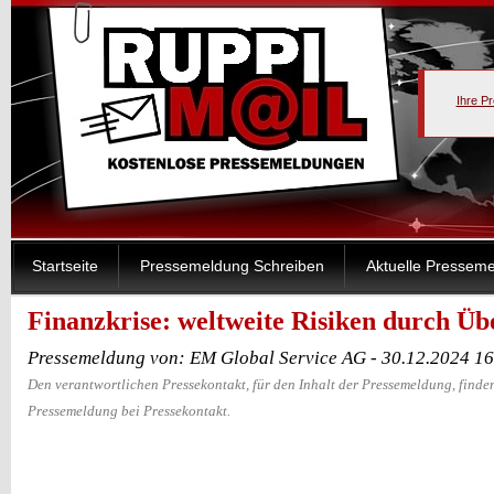
Ihre P
Startseite
Pressemeldung Schreiben
Aktuelle Pressem
Finanzkrise: weltweite Risiken durch Ü
Pressemeldung von: EM Global Service AG - 30.12.2024 1
Den verantwortlichen Pressekontakt, für den Inhalt der Pressemeldung, finden
Pressemeldung bei Pressekontakt.