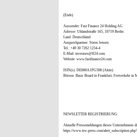
(Ende)
Aussender: Fast Finance 24 Holding AG
Adresse: Uhlandstraße 165, 10719 Berlin
Land: Deutschland
Ansprechpartner: Sören Jensen
Tel.: +49 30 7262 1234-4
E-Mail: investors@ff24.com
Website: www.fastfinance24.com
ISIN(s): DE000A1PG508 (Aktie)
Börsen: Basic Board in Frankfurt, Freiverkehr in 
NEWSLETTER REGISTRIERUNG:
Aktuelle Pressemeldungen dieses Unternehmens dir
https://www.irw-press.com/alert_subscription.