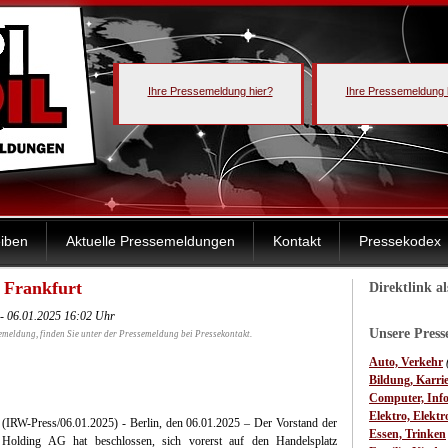
Ihre Pressemeldung hier?
Ihre Pressemeldung 
iben
Aktuelle Pressemeldungen
Kontakt
Pressekodex
 Frankfurt
Direktlink a
- 06.01.2025 16:02 Uhr
Unsere Pres
emeldung, finden Sie unter der Pressemeldung bei Pressekontakt.
Auto, Verkehr
Bildung, Karri
Computer, Inf
Elektro, Elektr
 (IRW-Press/06.01.2025) - Berlin, den 06.01.2025 – Der Vorstand der
Essen, Trinken
Holding AG hat beschlossen, sich vorerst auf den Handelsplatz