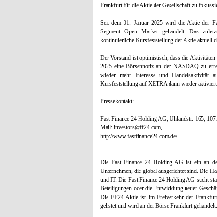
Frankfurt für die Aktie der Gesellschaft zu fokussi
Seit dem 01. Januar 2025 wird die Aktie der F
Segment Open Market gehandelt. Das zuletz
kontinuierliche Kursfeststellung der Aktie aktuell do
Der Vorstand ist optimistisch, dass die Aktivitäte
2025 eine Börsennotiz an der NASDAQ zu erreic
wieder mehr Interesse und Handelsaktivität a
Kursfeststellung auf XETRA dann wieder aktiviert
Pressekontakt:
Fast Finance 24 Holding AG, Uhlandstr. 165, 1071
Mail: investors@ff24.com,
http://www.fastfinance24.com/de/
Die Fast Finance 24 Holding AG ist ein an der
Unternehmen, die global ausgerichtet sind. Die H
und IT. Die Fast Finance 24 Holding AG sucht stän
Beteiligungen oder die Entwicklung neuer Geschäft
Die FF24-Aktie ist im Freiverkehr der Frankf
gelistet und wird an der Börse Frankfurt gehandelt.