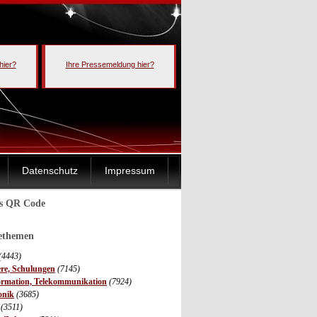
hier?
Ihre Pressemeldung hier?
Datenschutz
Impressum
ls QR Code
sethemen
(4443)
ere, Schulungen
(7145)
ormation, Telekommunikation
(7924)
onik
(3685)
(3511)