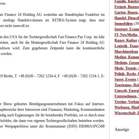
Familie, Kinde
eren.
Freizeit, Bunte
Garten, Bauen
ast Finance 24 Holding AG weiterhin am Handelsplatz Frankfurt im
Handel, Dienst
t niedrige Handelsvolumen im XETRA-System zeigt, dass eine
Immobilien
(39
rt nicht sinnvoll ist.
Internet, Ecom
IT, NewMedia,
n in den USA für die Tochtergesellschaft Fast Finance Pay Corp. im Jahr
Kunst, Kultur
hen, auch für die Muttergesellschaft Fast Finance 24 Holding AG
Logistik, Trans
uslösen wird. Zum gegebenen Zeitpunkt kann die kontinuierliche
Maschinenbau
 werden.
Medien, Komm
Medizin, Gesun
Mode, Trends, L
Politik, Recht, 
9 Berlin, T. +49 (0)30 – 7262 1234-4, F. +49 (0)30 – 7262 1234-1, E-
Sport, Events
(
Tourismus, Rei
Umwelt, Energ
Unternehmen, W
Vereine, Verbä
 Börse gelistetes Beteiligungsunternehmen mit Fokus auf Internet-
Werbung, Mark
auptbereiche ihrer Interessen sind Finanzen, Marketing, Kommunikation
Wissenschaft, 
dig nach Ergänzungen für ihr bestehendes Portfolio, sei es durch neue
sfelder, die dann von eigenen Tochtergesellschaften betrieben werden.
urter Wertpapierbörse unter der Kennnummer (ISIN) DE000A1PG508
Anzeige