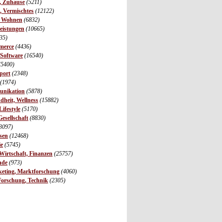
r, Zuhause
(5211)
s, Vermischtes
(12122)
, Wohnen
(6832)
leistungen
(10665)
35)
merce
(4436)
 Software
(16540)
(5400)
port
(2348)
(1974)
unikation
(5878)
dheit, Wellness
(15882)
ifestyle
(5170)
Gesellschaft
(8830)
3097)
sen
(12468)
ie
(5745)
irtschaft, Finanzen
(25757)
nde
(973)
eting, Marktforschung
(4060)
Forschung, Technik
(2305)