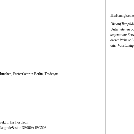
Haftungsauss
Die auf RuppiMa
Unternehmen ode
sogenannte Press
dieser Website 
oder Vollständig
München; Freiverkehr in Berlin, Tradegate
ekt in Ihr Postfach:
php?lang=de&isin=DE000A1PG508