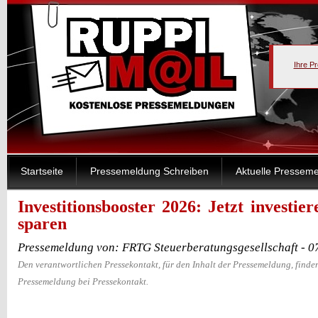
Ihre P
Startseite
Pressemeldung Schreiben
Aktuelle Pressem
Investitionsbooster 2026: Jetzt investie
sparen
Pressemeldung von: FRTG Steuerberatungsgesellschaft - 0
Den verantwortlichen Pressekontakt, für den Inhalt der Pressemeldung, finden
Pressemeldung bei Pressekontakt.