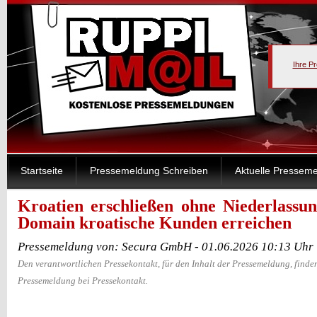
Ihre P
Startseite
Pressemeldung Schreiben
Aktuelle Pressem
Kroatien erschließen ohne Niederlassun
Domain kroatische Kunden erreichen
Pressemeldung von: Secura GmbH - 01.06.2026 10:13 Uhr
Den verantwortlichen Pressekontakt, für den Inhalt der Pressemeldung, finden
Pressemeldung bei Pressekontakt.