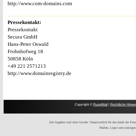
http://www.com-domains.com
Pressekontakt:
Pressekontakt
Secura GmbH
Hans-Peter Oswald
Frohnhofweg 18
50858 Köln
+49 221 2571213
http://www.domainregistry.de
Copyright ©
RuppiMail
|
Rechtliche Hinwe
Alle Angaben sind ohne Gewähr. Verantwortlich für den Inhalt der Presse
Marken, Logos und sonstigen 