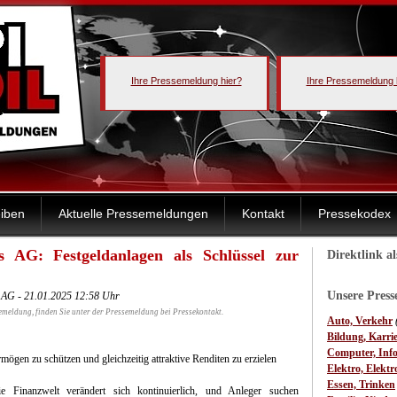
Ihre Pressemeldung hier?
Ihre Pressemeldung 
iben
Aktuelle Pressemeldungen
Kontakt
Pressekodex
 AG: Festgeldanlagen als Schlüssel zur
Direktlink a
Unsere Pres
 AG - 21.01.2025 12:58 Uhr
emeldung, finden Sie unter der Pressemeldung bei Pressekontakt.
Auto, Verkehr
Bildung, Karri
Computer, Inf
mögen zu schützen und gleichzeitig attraktive Renditen zu erzielen
Elektro, Elektr
Essen, Trinken
e Finanzwelt verändert sich kontinuierlich, und Anleger suchen