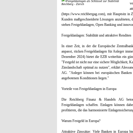
ve
Reichberg - Zürich
at
(https://www.reichbergag.com), mit Hauptsitz in Zü
Kunden maßgeschneiderte Lösungen anzubieten, die
stehen Festgeldanlagen, Open Banking und innovat
Festgeldanlagen: Stabilität und attraktive Renditen
In einer Zeit, in der die Europäische Zentralba
anpasst, rücken Festgeldanlagen für Anleger imme
Dezember 2024) bietet die EZB weiterhin ein güns
"Festgeld ist nicht nur eine sichere Möglichkeit, Ka
Zinslandschaft optimal zu nutzen", erklärt Alessa
AG. "Anleger können bei europäischen Banken att
angebotenen Konditionen liegen."
Vorteile von Festgeldanlagen in Europa
Die Reichberg Finanz & Handels AG betont
Festgeldanlagen schaffen. Einlagen können dabe
profitieren, die das harmonisierte Einlagensicheru
Warum Festgeld in Europa?
Attraktive Zinssätze: Viele Banken in Europa b