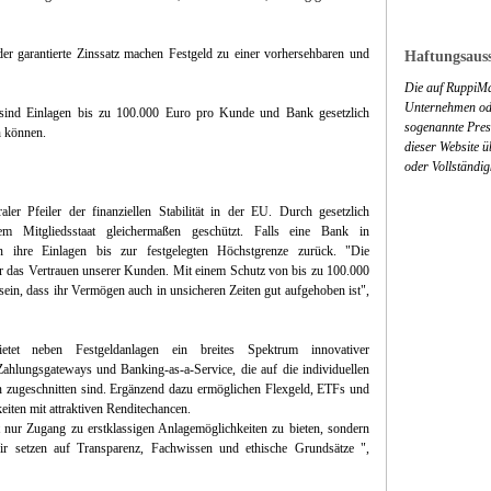
 der garantierte Zinssatz machen Festgeld zu einer vorhersehbaren und
Haftungsauss
Die auf RuppiMa
Unternehmen ode
n sind Einlagen bis zu 100.000 Euro pro Kunde und Bank gesetzlich
sogenannte Press
n können.
dieser Website 
oder Vollständig
aler Pfeiler der finanziellen Stabilität in der EU. Durch gesetzlich
dem Mitgliedsstaat gleichermaßen geschützt. Falls eine Bank in
en ihre Einlagen bis zur festgelegten Höchstgrenze zurück. "Die
für das Vertrauen unserer Kunden. Mit einem Schutz von bis zu 100.000
in, dass ihr Vermögen auch in unsicheren Zeiten gut aufgehoben ist",
t neben Festgeldanlagen ein breites Spektrum innovativer
Zahlungsgateways und Banking-as-a-Service, die auf die individuellen
 zugeschnitten sind. Ergänzend dazu ermöglichen Flexgeld, ETFs und
eiten mit attraktiven Renditechancen.
t nur Zugang zu erstklassigen Anlagemöglichkeiten zu bieten, sondern
Wir setzen auf Transparenz, Fachwissen und ethische Grundsätze ",