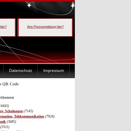
hier?
Ihre Pressemeldung hier?
Datenschutz
Impressum
ls QR Code
sethemen
(4443)
ere, Schulungen
(7145)
ormation, Telekommunikation
(7924)
onik
(3685)
(3511)