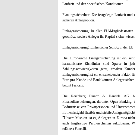
Laufzeit und den spezifischen Konditionen.
Planungssicherheit: Die festgelegte Laufzeit und
sicheren Anlageoption.
Einlagensicherung: In allen EU-Mitgliedsstaate
geschützt, sodass Anleger ihr Kapital sicher wisse
Einlagensicherung: Einheitlicher Schutz in der EU
Die Europäische Einlagensicherung ist ein zentr
harmonisierte Richtlinien sind Sparer in je
Zahlungsschwierigkeiten gerät, erhalten Kund
Einlagensicherung ist ein entscheidender Faktor 
Euro pro Kunde und Bank können Anleger sicher se
betont Fancelli.
Die Reichberg Finanz & Handels AG biete
Finanzdienstleistungen, darunter Open Banking, 
Bedürfnisse von Privatpersonen und Unternehmen
Firmenfestgeld flexible und stabile Anlagemöglichk
"Unsere Mission ist es, Anlegern in Europa nich
auch langfristige Partnerschaften aufzubauen. 
erläutert Fancelli.