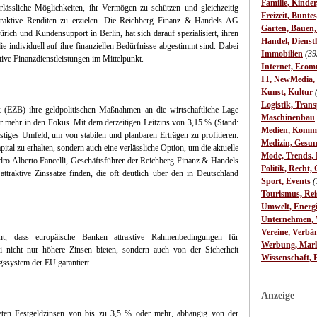
Familie, Kinde
rlässliche Möglichkeiten, ihr Vermögen zu schützen und gleichzeitig
Freizeit, Bunte
traktive Renditen zu erzielen. Die Reichberg Finanz & Handels AG
Garten, Bauen
rich und Kundensupport in Berlin, hat sich darauf spezialisiert, ihren
Handel, Dienst
 individuell auf ihre finanziellen Bedürfnisse abgestimmt sind. Dabei
Immobilien
(39
ive Finanzdienstleistungen im Mittelpunkt.
Internet, Ecom
IT, NewMedia,
Kunst, Kultur
Logistik, Trans
nk (EZB) ihre geldpolitischen Maßnahmen an die wirtschaftliche Lage
Maschinenbau
r mehr in den Fokus. Mit dem derzeitigen Leitzins von 3,15 % (Stand:
Medien, Komm
tiges Umfeld, um von stabilen und planbaren Erträgen zu profitieren.
Medizin, Gesun
pital zu erhalten, sondern auch eine verlässliche Option, um die aktuelle
Mode, Trends, L
ndro Alberto Fancelli, Geschäftsführer der Reichberg Finanz & Handels
Politik, Recht, 
raktive Zinssätze finden, die oft deutlich über den in Deutschland
Sport, Events
(
Tourismus, Rei
Umwelt, Energ
Unternehmen, W
Vereine, Verbä
, dass europäische Banken attraktive Rahmenbedingungen für
Werbung, Mark
i nicht nur höhere Zinsen bieten, sondern auch von der Sicherheit
Wissenschaft, 
ngssystem der EU garantiert.
Anzeige
ieten Festgeldzinsen von bis zu 3,5 % oder mehr, abhängig von der