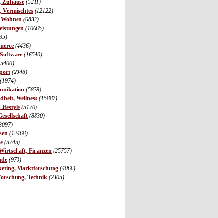
r, Zuhause
(5211)
s, Vermischtes
(12122)
, Wohnen
(6832)
leistungen
(10665)
35)
merce
(4436)
 Software
(16540)
(5400)
port
(2348)
(1974)
unikation
(5878)
dheit, Wellness
(15882)
ifestyle
(5170)
Gesellschaft
(8830)
3097)
sen
(12468)
ie
(5745)
irtschaft, Finanzen
(25757)
nde
(973)
eting, Marktforschung
(4060)
Forschung, Technik
(2305)