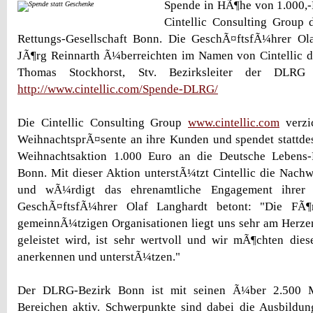
Spende in HÃ¶he von 1.000,-
Cintellic Consulting Group 
Rettungs-Gesellschaft Bonn. Die GeschÃ¤ftsfÃ¼hrer Ol
JÃ¶rg Reinnarth Ã¼berreichten im Namen von Cintellic 
Thomas Stockhorst, Stv. Bezirksleiter der DLRG
http://www.cintellic.com/Spende-DLRG/
Die Cintellic Consulting Group
www.cintellic.com
verzic
WeihnachtsprÃ¤sente an ihre Kunden und spendet stattde
Weihnachtsaktion 1.000 Euro an die Deutsche Lebens-R
Bonn. Mit dieser Aktion unterstÃ¼tzt Cintellic die Nac
und wÃ¼rdigt das ehrenamtliche Engagement ihrer Mi
GeschÃ¤ftsfÃ¼hrer Olaf Langhardt betont: "Die FÃ¶
gemeinnÃ¼tzigen Organisationen liegt uns sehr am Herzen.
geleistet wird, ist sehr wertvoll und wir mÃ¶chten die
anerkennen und unterstÃ¼tzen."
Der DLRG-Bezirk Bonn ist mit seinen Ã¼ber 2.500 Mi
Bereichen aktiv. Schwerpunkte sind dabei die Ausbild