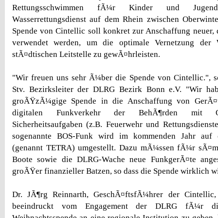
Rettungsschwimmen fÃ¼r Kinder und Jugend
Wasserrettungsdienst auf dem Rhein zwischen Oberwint
Spende von Cintellic soll konkret zur Anschaffung neuer, 
verwendet werden, um die optimale Vernetzung der W
stÃ¤dtischen Leitstelle zu gewÃ¤hrleisten.
"Wir freuen uns sehr Ã¼ber die Spende von Cintellic.", 
Stv. Bezirksleiter der DLRG Bezirk Bonn e.V. "Wir hab
groÃŸzÃ¼gige Spende in die Anschaffung von GerÃ¤
digitalen Funkverkehr der BehÃ¶rden mit Or
Sicherheitsaufgaben (z.B. Feuerwehr und Rettungsdienste
sogenannte BOS-Funk wird im kommenden Jahr auf ei
(genannt TETRA) umgestellt. Dazu mÃ¼ssen fÃ¼r sÃ¤mt
Boote sowie die DLRG-Wache neue FunkgerÃ¤te anges
groÃŸer finanzieller Batzen, so dass die Spende wirklich w
Dr. JÃ¶rg Reinnarth, GeschÃ¤ftsfÃ¼hrer der Cintellic, 
beeindruckt vom Engagement der DLRG fÃ¼r di
Weihnachtsspende an eine regionale Institution zu geben,