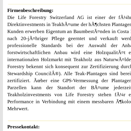
Firmenbeschreibung:
Die Life Forestry Switzerland AG ist einer der fÃ¼h
Direktinvestments in TeakbÃ¤ume der hÃ¶chsten Plantagen
Kunden erwerben Eigentum an BaumbestÃ¤nden in Costa R
nach 20-jÃ¤hriger Pflege geerntet und verkauft werd
professionelle Standards bei der Auswahl der An
forstwirtschaftlichen Anbau wird eine HolzqualitÃ¤t e
internationalen Holzmarkt mit Teakholz aus NaturwÃ¤lde
Forestry bekennt sich konsequent zur Zertifizierung du
Stewardship CouncilÂ®). Alle Teak-Plantagen sind bere
zertifiziert. Ãœber eine GPS-Vermessung der Plantag
Parzellen kann der Standort der BÃ¤ume jederzei
Teakholzinvestments von Life Forestry stehen fÃ¼r e
Performance in Verbindung mit einem messbaren Ã¶kolo
Mehrwert.
Pressekontakt: