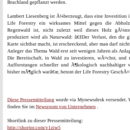
Brachland gepflanzt werden.
Lambert Liesenberg ist Ã¼berzeugt, dass eine Investition
Life Forestry ein wirksames Mittel gegen die Abhol
Regenwald ist, nicht zuletzt weil dieses Holz gÃ¼nst
produziert wird als Naturwald: â€žDer Verlust, den die
Karte sichtbar macht, ist erschreckend, aber man darf nich
Anleger das Thema Wald erst seit wenigen Jahren als Anlag
Die Bereitschaft, in Wald zu investieren, wÃ¤chst, und m
Aufforstungen schneller und Ã¶kologisch nachhaltiger 
bisher mÃ¶glich warâ€œ, betont der Life Forestry GeschÃ¤
Diese Pressemitteilung
wurde via Mynewsdesk versendet. W
finden Sie im
Newsroom von Unternehmen
.
Shortlink zu dieser Pressemitteilung:
http://shortpr.com/v1ziw5