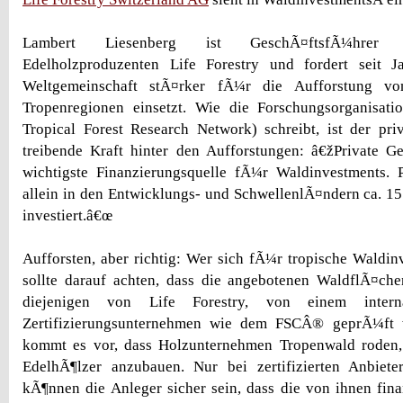
Lambert Liesenberg ist GeschÃ¤ftsfÃ¼hrer 
Edelholzproduzenten Life Forestry und fordert seit J
Weltgemeinschaft stÃ¤rker fÃ¼r die Aufforstung vo
Tropenregionen einsetzt. Wie die Forschungsorganisa
Tropical Forest Research Network) schreibt, ist der pri
treibende Kraft hinter den Aufforstungen: â€žPrivate Ge
wichtigste Finanzierungsquelle fÃ¼r Waldinvestments. 
allein in den Entwicklungs- und SchwellenlÃ¤ndern ca. 15
investiert.â€œ
Aufforsten, aber richtig: Wer sich fÃ¼r tropische Waldinv
sollte darauf achten, dass die angebotenen WaldflÃ¤che
diejenigen von Life Forestry, von einem interna
Zertifizierungsunternehmen wie dem FSCÂ® geprÃ¼ft
kommt es vor, dass Holzunternehmen Tropenwald roden,
EdelhÃ¶lzer anzubauen. Nur bei zertifizierten Anbiete
kÃ¶nnen die Anleger sicher sein, dass die von ihnen fi