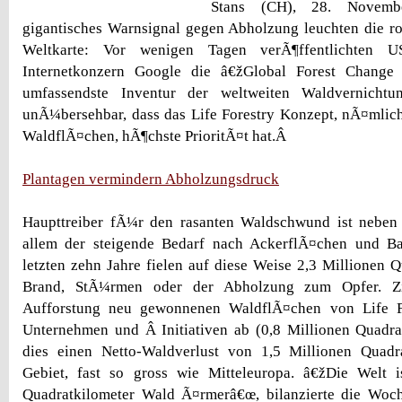
Stans (CH), 28. Novem
gigantisches Warnsignal gegen Abholzung leuchten die r
Weltkarte: Vor wenigen Tagen verÃ¶ffentlichten U
Internetkonzern Google die â€žGlobal Forest Change
umfassendste Inventur der weltweiten Waldvernichtu
unÃ¼bersehbar, dass das Life Forestry Konzept, nÃ¤mlic
WaldflÃ¤chen, hÃ¶chste PrioritÃ¤t hat.Â
Plantagen vermindern Abholzungsdruck
Haupttreiber fÃ¼r den rasanten Waldschwund ist neben 
allem der steigende Bedarf nach AckerflÃ¤chen und Ba
letzten zehn Jahre fielen auf diese Weise 2,3 Millionen 
Brand, StÃ¼rmen oder der Abholzung zum Opfer. Z
Aufforstung neu gewonnenen WaldflÃ¤chen von Life F
Unternehmen und Â Initiativen ab (0,8 Millionen Quadrat
dies einen Netto-Waldverlust von 1,5 Millionen Quadr
Gebiet, fast so gross wie Mitteleuropa. â€žDie Welt 
Quadratkilometer Wald Ã¤rmerâ€œ, bilanzierte die Woc