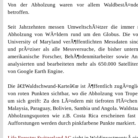
Von der Abholzung waren vor allem WaldbestÃ¤nde
betroffen.
Seit Jahrzehnten messen UmweltschÃ¼tzer die immer 
Abholzung von WÃ¤ldern rund um den Globus. Die vo
University of Maryland verÃ¶ffentlichten Messdaten sin
und prÃ¤ziser als alle Messversuche, die bisher unt
amerikanische Forscher, BehÃ¶rdenmitarbeiter sowie An
analysierten und bearbeiteten mehr als 650.000 Satellit
von Google Earth Engine.
Die â€žWaldschwund-Karteâ€œ ist Ã¶ffentlich zugÃ¤ngl
von roten Punkten sichtbar, wo die Abholzung von Trop
um sich greift: Zu den LÃ¤ndern mit tiefroten FlÃ¤chen
Malaysia, Paraguay, Bolivien, Sambia und Angola. Waldstaa
Abholzungsquoten wie z.B. Costa Rica erscheinen fas
Aufforstungen werden durch pinkfarbene Punkte markiert.
Life Forestry Switzerland AG
sieht in WaldinvestmentsÂ e