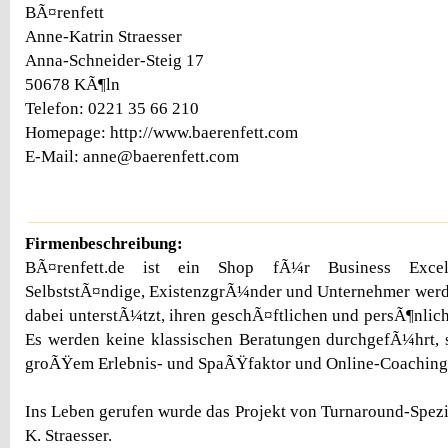
BÃ¤renfett
Anne-Katrin Straesser
Anna-Schneider-Steig 17
50678 KÃ¶ln
Telefon: 0221 35 66 210
Homepage: http://www.baerenfett.com
E-Mail: anne@baerenfett.com
Firmenbeschreibung:
BÃ¤renfett.de ist ein Shop fÃ¼r Business Excel
SelbststÃ¤ndige, ExistenzgrÃ¼nder und Unternehmer werd
dabei unterstÃ¼tzt, ihren geschÃ¤ftlichen und persÃ¶nlich
Es werden keine klassischen Beratungen durchgefÃ¼hrt, 
groÃŸem Erlebnis- und SpaÃŸfaktor und Online-Coaching
Ins Leben gerufen wurde das Projekt von Turnaround-Spezia
K. Straesser.