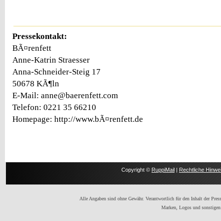
Pressekontakt:
BÃ¤renfett
Anne-Katrin Straesser
Anna-Schneider-Steig 17
50678 KÃ¶ln
E-Mail: anne@baerenfett.com
Telefon: 0221 35 66210
Homepage: http://www.bÃ¤renfett.de
Copyright ©
RuppiMail
|
Rechtliche Hinwe
Alle Angaben sind ohne Gewähr. Verantwortlich für den Inhalt der Presse
Marken, Logos und sonstigen 