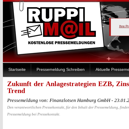
Ihre P
Startseite
Pressemeldung Schreiben
Aktuelle Pressem
Zukunft der Anlagestrategien EZB, Zin
Trend
Pressemeldung von: Finanzlotsen Hamburg GmbH - 23.01.
Den verantwortlichen Pressekontakt, für den Inhalt der Pressemeldung, finden
Pressemeldung bei Pressekontakt.