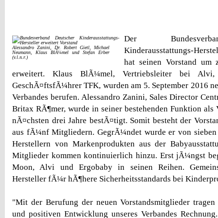
Der Bundesverb
Alessandro Zanini, Dr. Robert Gietl, Michael
Kinderausstattungs-Herste
Neumann, Klaus BlÃ¼mel und Stefan Erber
(v.l.n.r.)
hat seinen Vorstand um 
erweitert. Klaus BlÃ¼mel, Vertriebsleiter bei Alvi
GeschÃ¤ftsfÃ¼hrer TFK, wurden am 5. September 2016 neu
Verbandes berufen. Alessandro Zanini, Sales Director Cent
Britax RÃ¶mer, wurde in seiner bestehenden Funktion als 
nÃ¤chsten drei Jahre bestÃ¤tigt. Somit besteht der Vorst
aus fÃ¼nf Mitgliedern. GegrÃ¼ndet wurde er von sieben
Herstellern von Markenprodukten aus der Babyausstattun
Mitglieder kommen kontinuierlich hinzu. Erst jÃ¼ngst
Moon, Alvi und Ergobaby in seinen Reihen. Gemeins
Hersteller fÃ¼r hÃ¶here Sicherheitsstandards bei Kinderpr
"Mit der Berufung der neuen Vorstandsmitglieder tragen
und positiven Entwicklung unseres Verbandes Rechnung.