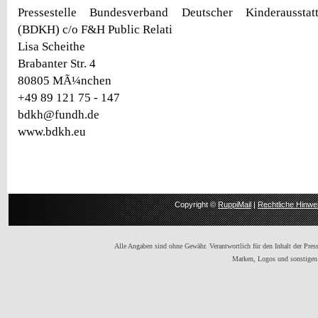
Pressestelle Bundesverband Deutscher Kinderausstatt
(BDKH) c/o F&H Public Relati
Lisa Scheithe
Brabanter Str. 4
80805 MÃ¼nchen
+49 89 121 75 - 147
bdkh@fundh.de
www.bdkh.eu
Copyright ©
RuppiMail
|
Rechtliche Hinwe
Alle Angaben sind ohne Gewähr. Verantwortlich für den Inhalt der Presse
Marken, Logos und sonstigen 