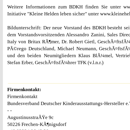
Weitere Informationen zum BDKH finden Sie unter ww
Initiative "Kleine Helden leben sicher" unter www.kleinehe
Bildunterschrift: Der neue Vorstand des BDKH besteht se
dem Vorstandsvorsitzenden Alessandro Zanini, Sales Dire
Italy von Britax RÃ¶mer, Dr. Robert Gietl, GeschÃ¤ftsf
PÃ©rego Deutschland, Michael Neumann, GeschÃ¤ftsfÃ
und den beiden Neumitgliedern Klaus BlÃ¼mel, Vertrieb
Stefan Erber, GeschÃ¤ftsfÃ¼hrer TFK (v.l.n.r.)
Firmenkontakt:
Firmenkontakt
Bundesverband Deutscher Kinderausstattungs-Hersteller e
- -
AugustinusstraÃŸe 9c
50226 Frechen-KÃ¶nigsdorf