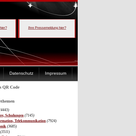
hier?
Ihre Pressemeldung hier?
Datenschutz
Impressum
ls QR Code
sethemen
(4443)
ere, Schulungen
(7145)
ormation, Telekommunikation
(7924)
onik
(3685)
(3511)