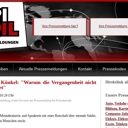
Ihre Pressemeldung hier?
Ihre Pressemeldung 
iben
Aktuelle Pressemeldungen
Kontakt
Pressekodex
n Künkel: "Warum die Vergangenheit nicht
Direktlink a
et"
Unsere Pres
 10:24 Uhr
emeldung, finden Sie unter der Pressemeldung bei Pressekontakt.
Auto, Verkehr
Bildung, Karri
Computer, Inf
Mentaltrainerin und Speakerin mit einer Botschaft über mentale Stärke,
Elektro, Elektr
em Menschen steckt.
Essen, Trinken