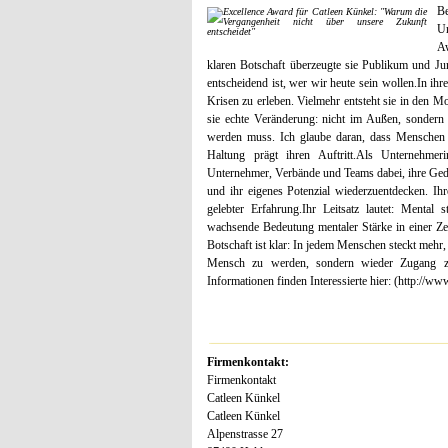
B
Un
Aw
klaren Botschaft überzeugte sie Publikum und Ju
entscheidend ist, wer wir heute sein wollen.In ihr
Krisen zu erleben. Vielmehr entsteht sie in den M
sie echte Veränderung: nicht im Außen, sondern 
werden muss. Ich glaube daran, dass Menschen 
Haltung prägt ihren Auftritt.Als Unternehmer
Unternehmer, Verbände und Teams dabei, ihre Ged
und ihr eigenes Potenzial wiederzuentdecken. Ihr
gelebter Erfahrung.Ihr Leitsatz lautet: Mental 
wachsende Bedeutung mentaler Stärke in einer Zei
Botschaft ist klar: In jedem Menschen steckt mehr,
Mensch zu werden, sondern wieder Zugang zu
Informationen finden Interessierte hier: (http://ww
Firmenkontakt:
Firmenkontakt
Catleen Künkel
Catleen Künkel
Alpenstrasse 27