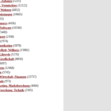
r, Zuhause
(5211)
s, Vermischtes
(12122)
, Wohnen
(6832)
leistungen
(10665)
35)
merce
(4436)
 Software
(16540)
(5400)
port
(2348)
(1974)
unikation
(5878)
dheit, Wellness
(15882)
ifestyle
(5170)
Gesellschaft
(8830)
3097)
sen
(12468)
ie
(5745)
irtschaft, Finanzen
(25757)
nde
(973)
eting, Marktforschung
(4060)
Forschung, Technik
(2305)