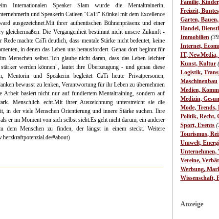
Familie, Kinde
eim Internationalen Speaker Slam wurde die Mentaltrainerin,
Freizeit, Bunte
ternehmerin und Speakerin Catleen "CaTi" Künkel mit dem Excellence
Garten, Bauen
ard ausgezeichnet.Mit ihrer authentischen Bühnenpräsenz und einer
Handel, Dienst
ry gleichermaßen: Die Vergangenheit bestimmt nicht unsere Zukunft -
Immobilien
(39
er Rede machte CaTi deutlich, dass mentale Stärke nicht bedeutet, keine
Internet, Ecom
omenten, in denen das Leben uns herausfordert. Genau dort beginnt für
IT, NewMedia,
im Menschen selbst."Ich glaube nicht daran, dass das Leben leichter
Kunst, Kultur
stärker werden können", lautet ihre Überzeugung - und genau diese
Logistik, Trans
in, Mentorin und Speakerin begleitet CaTi heute Privatpersonen,
Maschinenbau
anken bewusst zu lenken, Verantwortung für ihr Leben zu übernehmen
Medien, Komm
e Arbeit basiert nicht nur auf fundiertem Mentaltraining, sondern auf
Medizin, Gesun
stark. Menschlich echt.Mit ihrer Auszeichnung unterstreicht sie die
Mode, Trends, L
t, in der viele Menschen Orientierung und innere Stärke suchen. Ihre
Politik, Recht, 
 als er im Moment von sich selbst sieht.Es geht nicht darum, ein anderer
Sport, Events
(
 dem Menschen zu finden, der längst in einem steckt. Weitere
Tourismus, Rei
w.herzkraftpotenzial.de/#about)
Umwelt, Energ
Unternehmen, W
Vereine, Verbä
Werbung, Mark
Wissenschaft, 
Anzeige