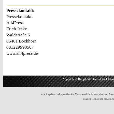
Pressekontakt:
Pressekontakt
All4Press
Erich Jeske
Waldstraße 5
85461 Bockhorn
081229993507
www.all4press.de
Copyright ©
RuppiMail
|
Rechtliche Hinwe
Alle Angaben sind ohne Gewähr. Verantwortlich für den Inhalt der Presse
Marken, Logos und sonstigen 