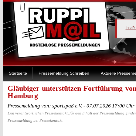
Ihre P
Startseite
Pressemeldung Schreiben
Aktuelle Pressem
Gläubiger unterstützen Fortführung von
Hamburg
Pressemeldung von: sportspaß e.V. - 07.07.2026 17:00 Uhr
Den verantwortlichen Pressekontakt, für den Inhalt der Pressemeldung, finden
Pressemeldung bei Pressekontakt.