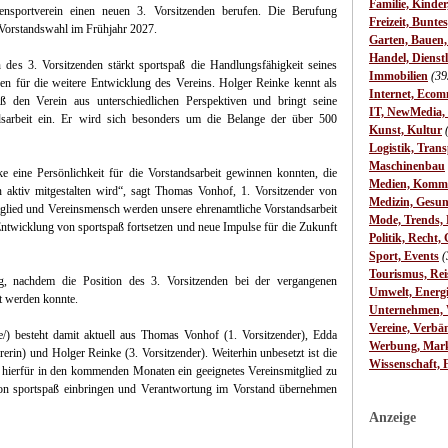
Familie, Kinde
tensportverein einen neuen 3. Vorsitzenden berufen. Die Berufung
Freizeit, Bunte
 Vorstandswahl im Frühjahr 2027.
Garten, Bauen
Handel, Dienst
 des 3. Vorsitzenden stärkt sportspaß die Handlungsfähigkeit seines
Immobilien
(39
hen für die weitere Entwicklung des Vereins. Holger Reinke kennt als
Internet, Ecom
aß den Verein aus unterschiedlichen Perspektiven und bringt seine
IT, NewMedia,
sarbeit ein. Er wird sich besonders um die Belange der über 500
Kunst, Kultur
Logistik, Trans
Maschinenbau
e eine Persönlichkeit für die Vorstandsarbeit gewinnen konnten, die
Medien, Komm
n aktiv mitgestalten wird“, sagt Thomas Vonhof, 1. Vorsitzender von
Medizin, Gesun
itglied und Vereinsmensch werden unsere ehrenamtliche Vorstandsarbeit
Mode, Trends, L
ntwicklung von sportspaß fortsetzen und neue Impulse für die Zukunft
Politik, Recht, 
Sport, Events
(
Tourismus, Rei
, nachdem die Position des 3. Vorsitzenden bei der vergangenen
Umwelt, Energ
t werden konnte.
Unternehmen, W
Vereine, Verbä
de/) besteht damit aktuell aus Thomas Vonhof (1. Vorsitzender), Edda
Werbung, Mark
rerin) und Holger Reinke (3. Vorsitzender). Weiterhin unbesetzt ist die
Wissenschaft, 
, hierfür in den kommenden Monaten ein geeignetes Vereinsmitglied zu
 von sportspaß einbringen und Verantwortung im Vorstand übernehmen
Anzeige