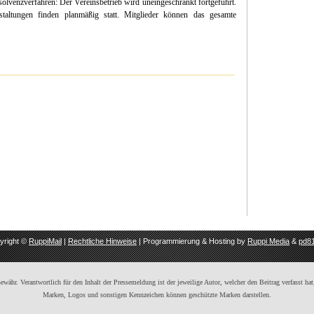
lvenzverfahren: Der Vereinsbetrieb wird uneingeschränkt fortgeführt.
taltungen finden planmäßig statt. Mitglieder können das gesamte
yright ©
RuppiMail
|
Rechtliche Hinweise
| Programmierung & Hosting by
Ruppi Media
&
pd81
ähr. Verantwortlich für den Inhalt der Pressemeldung ist der jeweilige Autor, welcher den Beitrag verfasst hat,
Marken, Logos und sonstigen Kennzeichen können geschützte Marken darstellen.