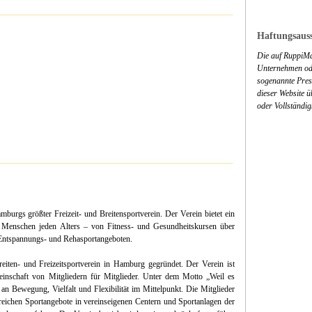
Haftungsauss
Die auf RuppiMa
Unternehmen ode
sogenannte Press
dieser Website 
oder Vollständig
mburgs größter Freizeit- und Breitensportverein. Der Verein bietet ein
 Menschen jeden Alters – von Fitness- und Gesundheitskursen über
 Entspannungs- und Rehasportangeboten.
eiten- und Freizeitsportverein in Hamburg gegründet. Der Verein ist
meinschaft von Mitgliedern für Mitglieder. Unter dem Motto „Weil es
n Bewegung, Vielfalt und Flexibilität im Mittelpunkt. Die Mitglieder
lreichen Sportangebote in vereinseigenen Centern und Sportanlagen der