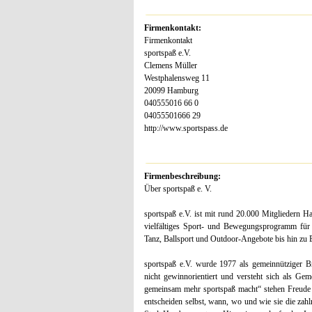
Firmenkontakt:
Firmenkontakt
sportspaß e.V.
Clemens Müller
Westphalensweg 11
20099 Hamburg
040555016 66 0
04055501666 29
http://www.sportspass.de
Firmenbeschreibung:
Über sportspaß e. V.
sportspaß e.V. ist mit rund 20.000 Mitgliedern Ha
vielfältiges Sport- und Bewegungsprogramm für
Tanz, Ballsport und Outdoor-Angebote bis hin zu
sportspaß e.V. wurde 1977 als gemeinnütziger Br
nicht gewinnorientiert und versteht sich als Ge
gemeinsam mehr sportspaß macht“ stehen Freude a
entscheiden selbst, wann, wo und wie sie die zah