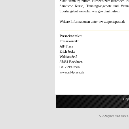
Stadt Hamburg nutzen. Hinweis zum laufenden Inso
Sämtliche Kurse, Trainingsangebote und Verans
Sportangebot weiterhin wie gewohnt nutzen.
Weitere Informationen unter www.sportspass.de
Pressekontakt:
Pressekontakt
All4Press
Erich Jeske
Waldstraße 5
85461 Bockhorn
081229993507
www.all4press.de
Cop
Alle Angaben sind ohne Gew