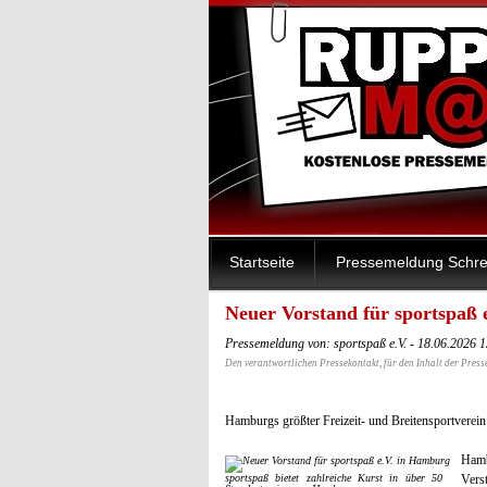
Startseite
Pressemeldung Schre
Neuer Vorstand für sportspaß
Pressemeldung von: sportspaß e.V. - 18.06.2026 
Den verantwortlichen Pressekontakt, für den Inhalt der Press
Hamburgs größter Freizeit- und Breitensportverein
Hamb
sportspaß bietet zahlreiche Kurst in über 50
Vers