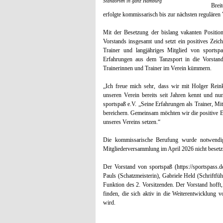
Standorten in ganz Hamburg
Brei
erfolgte kommissarisch bis zur nächsten regulären
Mit der Besetzung der bislang vakanten Position
Vorstands insgesamt und setzt ein positives Zeic
Trainer und langjähriges Mitglied von sportsp
Erfahrungen aus dem Tanzsport in die Vorstand
Trainerinnen und Trainer im Verein kümmern.
„Ich freue mich sehr, dass wir mit Holger Reink
unseren Verein bereits seit Jahren kennt und nu
sportspaß e.V. „Seine Erfahrungen als Trainer, M
bereichern. Gemeinsam möchten wir die positive E
unseres Vereins setzen.“
Die kommissarische Berufung wurde notwendig
Mitgliederversammlung im April 2026 nicht besetz
Der Vorstand von sportspaß (https://sportspass.
Pauls (Schatzmeisterin), Gabriele Held (Schriftfüh
Funktion des 2. Vorsitzenden. Der Vorstand hofft
finden, die sich aktiv in die Weiterentwicklung
wird.