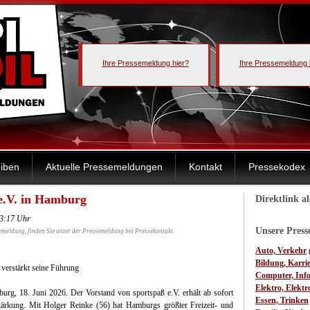
Ihre Pressemeldung hier?
Ihre Pressemeldung 
iben
Aktuelle Pressemeldungen
Kontakt
Pressekodex
 e.V. in Hamburg
Direktlink a
13:17 Uhr
Unsere Pres
emeldung, finden Sie unter der Pressemeldung bei Pressekontakt.
Auto, Verkehr
Bildung, Karri
 verstärkt seine Führung
Computer, Inf
Elektro, Elektr
urg, 18. Juni 2026. Der Vorstand von sportspaß e.V. erhält ab sofort
Essen, Trinken
tärkung. Mit Holger Reinke (56) hat Hamburgs größter Freizeit- und