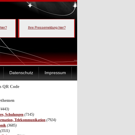
hier?
Ihre Pressemeldung hier?
Datenschutz
Impressum
ls QR Code
sethemen
(4443)
ere, Schulungen
(7145)
ormation, Telekommunikation
(7924)
onik
(3685)
(3511)