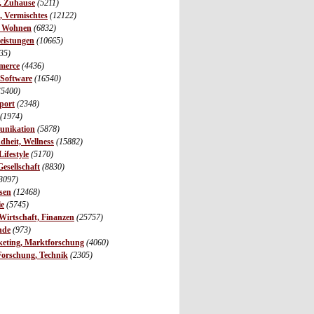
r, Zuhause
(5211)
s, Vermischtes
(12122)
, Wohnen
(6832)
leistungen
(10665)
35)
merce
(4436)
 Software
(16540)
(5400)
port
(2348)
(1974)
unikation
(5878)
dheit, Wellness
(15882)
ifestyle
(5170)
Gesellschaft
(8830)
3097)
sen
(12468)
ie
(5745)
irtschaft, Finanzen
(25757)
nde
(973)
eting, Marktforschung
(4060)
Forschung, Technik
(2305)