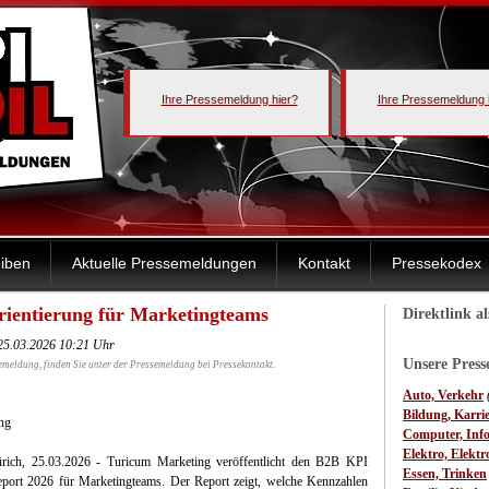
Ihre Pressemeldung hier?
Ihre Pressemeldung 
iben
Aktuelle Pressemeldungen
Kontakt
Pressekodex
ientierung für Marketingteams
Direktlink a
25.03.2026 10:21 Uhr
Unsere Pres
emeldung, finden Sie unter der Pressemeldung bei Pressekontakt.
Auto, Verkehr
Bildung, Karri
ng
Computer, Inf
Elektro, Elektr
rich, 25.03.2026 - Turicum Marketing veröffentlicht den B2B KPI
Essen, Trinken
port 2026 für Marketingteams. Der Report zeigt, welche Kennzahlen