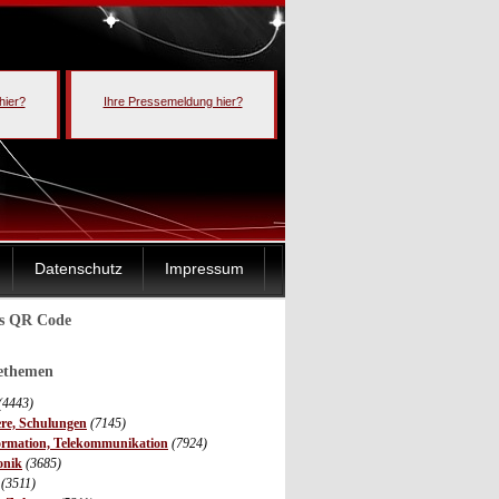
hier?
Ihre Pressemeldung hier?
Datenschutz
Impressum
ls QR Code
sethemen
(4443)
ere, Schulungen
(7145)
ormation, Telekommunikation
(7924)
onik
(3685)
(3511)