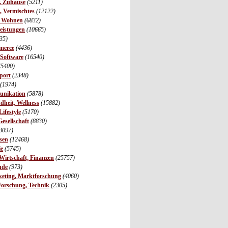
r, Zuhause
(5211)
s, Vermischtes
(12122)
, Wohnen
(6832)
leistungen
(10665)
35)
merce
(4436)
 Software
(16540)
(5400)
port
(2348)
(1974)
unikation
(5878)
dheit, Wellness
(15882)
ifestyle
(5170)
Gesellschaft
(8830)
3097)
sen
(12468)
ie
(5745)
irtschaft, Finanzen
(25757)
nde
(973)
eting, Marktforschung
(4060)
Forschung, Technik
(2305)