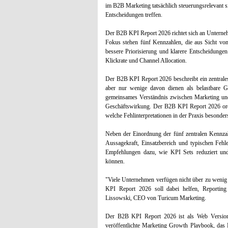
im B2B Marketing tatsächlich steuerungsrelevant 
Entscheidungen treffen.
Der B2B KPI Report 2026 richtet sich an Unterneh
Fokus stehen fünf Kennzahlen, die aus Sicht von
bessere Priorisierung und klarere Entscheidungen
Klickrate und Channel Allocation.
Der B2B KPI Report 2026 beschreibt ein zentrales
aber nur wenige davon dienen als belastbare Gr
gemeinsames Verständnis zwischen Marketing und 
Geschäftswirkung. Der B2B KPI Report 2026 ordne
welche Fehlinterpretationen in der Praxis besonders
Neben der Einordnung der fünf zentralen Kennzah
Aussagekraft, Einsatzbereich und typischen Fehl
Empfehlungen dazu, wie KPI Sets reduziert und 
können.
"Viele Unternehmen verfügen nicht über zu wenig 
KPI Report 2026 soll dabei helfen, Reporting 
Lissowski, CEO von Turicum Marketing.
Der B2B KPI Report 2026 ist als Web Version 
veröffentlichte Marketing Growth Playbook, das