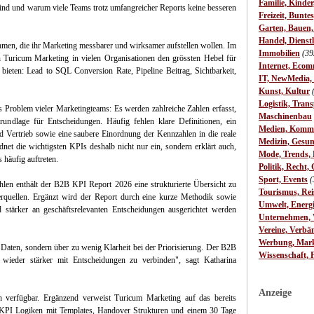
Familie, Kinde
sind und warum viele Teams trotz umfangreicher Reports keine besseren
Freizeit, Bunte
Garten, Bauen
Handel, Dienst
men, die ihr Marketing messbarer und wirksamer aufstellen wollen. Im
Immobilien
(39
 Turicum Marketing in vielen Organisationen den grössten Hebel für
Internet, Ecom
 bieten: Lead to SQL Conversion Rate, Pipeline Beitrag, Sichtbarkeit,
IT, NewMedia,
Kunst, Kultur
Logistik, Trans
 Problem vieler Marketingteams: Es werden zahlreiche Zahlen erfasst,
Maschinenbau
undlage für Entscheidungen. Häufig fehlen klare Definitionen, ein
Medien, Komm
Vertrieb sowie eine saubere Einordnung der Kennzahlen in die reale
Medizin, Gesun
t die wichtigsten KPIs deshalb nicht nur ein, sondern erklärt auch,
Mode, Trends, L
 häufig auftreten.
Politik, Recht, 
Sport, Events
(
len enthält der B2B KPI Report 2026 eine strukturierte Übersicht zu
Tourismus, Rei
erquellen. Ergänzt wird der Report durch eine kurze Methodik sowie
Umwelt, Energ
stärker an geschäftsrelevanten Entscheidungen ausgerichtet werden
Unternehmen, W
Vereine, Verbä
Werbung, Mark
Daten, sondern über zu wenig Klarheit bei der Priorisierung. Der B2B
Wissenschaft, 
wieder stärker mit Entscheidungen zu verbinden", sagt Katharina
Anzeige
verfügbar. Ergänzend verweist Turicum Marketing auf das bereits
 KPI Logiken mit Templates, Handover Strukturen und einem 30 Tage