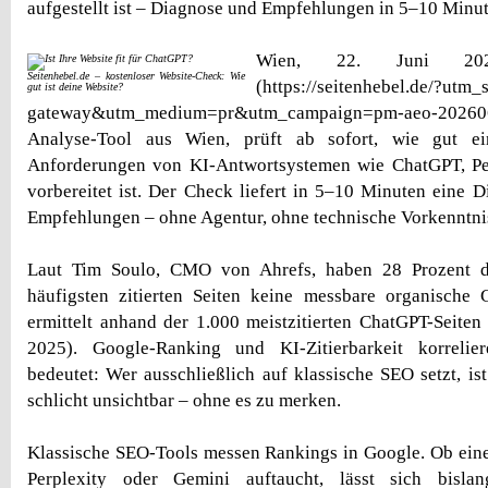
aufgestellt ist – Diagnose und Empfehlungen in 5–10 Minut
Wien, 22. Juni 2026.
Seitenhebel.de – kostenloser Website-Check: Wie
(https://seitenhebel.de/?utm_
gut ist deine Website?
gateway&utm_medium=pr&utm_campaign=pm-aeo-2026
Analyse-Tool aus Wien, prüft ab sofort, wie gut e
Anforderungen von KI-Antwortsystemen wie ChatGPT, Pe
vorbereitet ist. Der Check liefert in 5–10 Minuten eine 
Empfehlungen – ohne Agentur, ohne technische Vorkenntni
Laut Tim Soulo, CMO von Ahrefs, haben 28 Prozent 
häufigsten zitierten Seiten keine messbare organische 
ermittelt anhand der 1.000 meistzitierten ChatGPT-Seiten
2025). Google-Ranking und KI-Zitierbarkeit korreli
bedeutet: Wer ausschließlich auf klassische SEO setzt, is
schlicht unsichtbar – ohne es zu merken.
Klassische SEO-Tools messen Rankings in Google. Ob ein
Perplexity oder Gemini auftaucht, lässt sich bisla