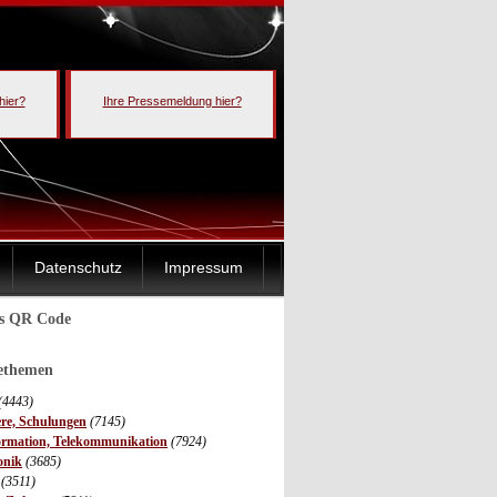
hier?
Ihre Pressemeldung hier?
Datenschutz
Impressum
ls QR Code
sethemen
(4443)
ere, Schulungen
(7145)
ormation, Telekommunikation
(7924)
onik
(3685)
(3511)