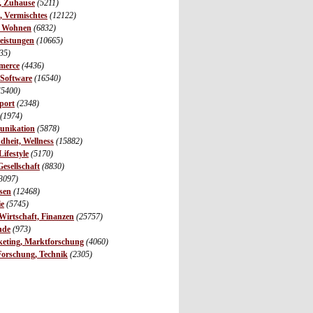
r, Zuhause
(5211)
s, Vermischtes
(12122)
, Wohnen
(6832)
leistungen
(10665)
35)
merce
(4436)
 Software
(16540)
(5400)
port
(2348)
(1974)
unikation
(5878)
dheit, Wellness
(15882)
ifestyle
(5170)
Gesellschaft
(8830)
3097)
sen
(12468)
ie
(5745)
irtschaft, Finanzen
(25757)
nde
(973)
eting, Marktforschung
(4060)
Forschung, Technik
(2305)