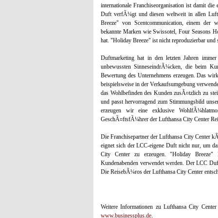
internationale Franchiseorganisation ist damit d
Duft verfÃ¼gt und diesen weltweit in allen Luf
Breeze" von Scentcommunication, einem der wel
bekannte Marken wie Swissotel, Four Seasons H
hat. "Holiday Breeze" ist nicht reproduzierbar un
Duftmarketing hat in den letzten Jahren imm
unbewussten SinneseindrÃ¼cken, die beim Kund
Bewertung des Unternehmens erzeugen. Das wirkt
beispielsweise in der Verkaufsumgebung verwendet
das Wohlbefinden des Kunden zusÃ¤tzlich zu stei
und passt hervorragend zum Stimmungsbild unse
erzeugen wir eine exklusive WohlfÃ¼hlat
GeschÃ¤ftsfÃ¼hrer der Lufthansa City Center 
Die Franchisepartner der Lufthansa City Center kÃ
eignet sich der LCC-eigene Duft nicht nur, um d
City Center zu erzeugen. "Holiday Breeze
Kundenabenden verwendet werden. Der LCC Duft i
Die ReisebÃ¼ros der Lufthansa City Center entsch
Weitere Informationen zu Lufthansa City Center
www.businessplus.de
.