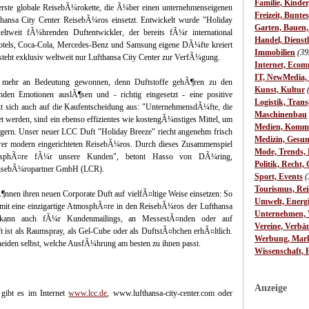
Familie, Kinde
ie erste globale ReisebÃ¼rokette, die Ã¼ber einen unternehmenseigenen
Freizeit, Bunte
thansa City Center ReisebÃ¼ros einsetzt. Entwickelt wurde "Holiday
Garten, Bauen
tweit fÃ¼hrenden Duftentwickler, der bereits fÃ¼r international
Handel, Dienst
otels, Coca-Cola, Mercedes-Benz und Samsung eigene DÃ¼fte kreiert
Immobilien
(39
d steht exklusiv weltweit nur Lufthansa City Center zur VerfÃ¼gung.
Internet, Ecom
IT, NewMedia,
er mehr an Bedeutung gewonnen, denn Duftstoffe gehÃ¶ren zu den
Kunst, Kultur
en Emotionen auslÃ¶sen und - richtig eingesetzt - eine positive
Logistik, Trans
 sich auch auf die Kaufentscheidung aus: "UnternehmensdÃ¼fte, die
Maschinenbau
 werden, sind ein ebenso effizientes wie kostengÃ¼nstiges Mittel, um
Medien, Komm
gern. Unser neuer LCC Duft "Holiday Breeze" riecht angenehm frisch
Medizin, Gesun
rer modern eingerichteten ReisebÃ¼ros. Durch dieses Zusammenspiel
Mode, Trends, L
mosphÃ¤re fÃ¼r unsere Kunden", betont Hasso von DÃ¼ring,
Politik, Recht, 
ReisebÃ¼ropartner GmbH (LCR).
Sport, Events
(
Tourismus, Rei
¶nnen ihren neuen Corporate Duft auf vielfÃ¤ltige Weise einsetzen: So
Umwelt, Energ
amit eine einzigartige AtmosphÃ¤re in den ReisebÃ¼ros der Lufthansa
Unternehmen, W
" kann auch fÃ¼r Kundenmailings, an MessestÃ¤nden oder auf
Vereine, Verbä
st als Raumspray, als Gel-Cube oder als DuftstÃ¤bchen erhÃ¤ltlich.
Werbung, Mark
eiden selbst, welche AusfÃ¼hrung am besten zu ihnen passt.
Wissenschaft, 
Anzeige
 gibt es im Internet
www.lcc.de
, www.lufthansa-city-center.com oder