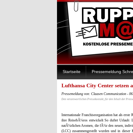
Startseite
Pressemeldung Schre
Lufthansa City Center setzen 
Pressemeldung von: Claasen Communication - 06
Den verantwortlichen Pressekontakt, für den Inhalt der Press
Internationale Franchiseorganisation hat als ers
ihre ReisebÃ¼ros entwickelt So duftet Urlaub: L
natÃ¼rlichen Aromen, die fÃ¼r den neuen, indivi
(LCC) zusammengestellt wurden und in dieser Ko