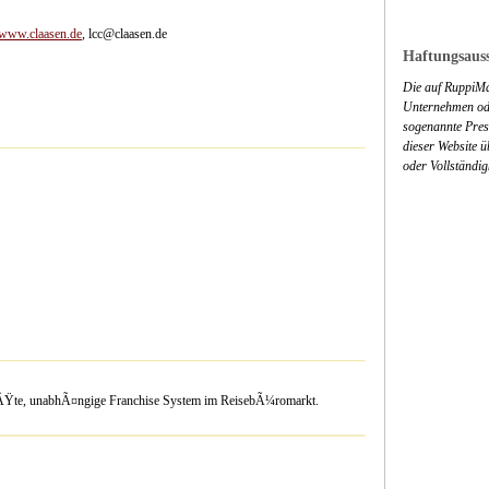
www.claasen.de
, lcc@claasen.de
Haftungsauss
Die auf RuppiMa
Unternehmen ode
sogenannte Press
dieser Website 
oder Vollständig
Ã¶ÃŸte, unabhÃ¤ngige Franchise System im ReisebÃ¼romarkt.