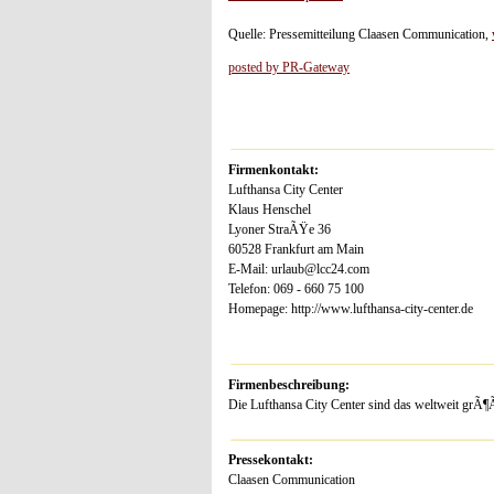
Quelle: Pressemitteilung Claasen Communication,
posted by PR-Gateway
Firmenkontakt:
Lufthansa City Center
Klaus Henschel
Lyoner StraÃŸe 36
60528 Frankfurt am Main
E-Mail: urlaub@lcc24.com
Telefon: 069 - 660 75 100
Homepage: http://www.lufthansa-city-center.de
Firmenbeschreibung:
Die Lufthansa City Center sind das weltweit gr
Pressekontakt:
Claasen Communication