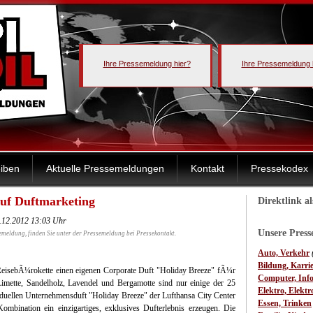
Ihre Pressemeldung hier?
Ihre Pressemeldung 
iben
Aktuelle Pressemeldungen
Kontakt
Pressekodex
auf Duftmarketing
Direktlink a
.12.2012 13:03 Uhr
Unsere Pres
emeldung, finden Sie unter der Pressemeldung bei Pressekontakt.
Auto, Verkehr
Bildung, Karri
te ReisebÃ¼rokette einen eigenen Corporate Duft "Holiday Breeze" fÃ¼r
Computer, Inf
imette, Sandelholz, Lavendel und Bergamotte sind nur einige der 25
Elektro, Elektr
duellen Unternehmensduft "Holiday Breeze" der Lufthansa City Center
Essen, Trinken
mbination ein einzigartiges, exklusives Dufterlebnis erzeugen. Die