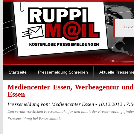
Ihre P
Startseite
Pressemeldung Schreiben
Aktuelle Pressem
Mediencenter Essen, Werbeagentur und
Essen
Pressemeldung von: Mediencenter Essen - 10.12.2012 17:
Den verantwortlichen Pressekontakt, für den Inhalt der Pressemeldung, finden
Pressemeldung bei Pressekontakt.