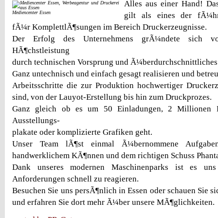
Alles aus einer Hand!
Da
Mediencenter Essen
gilt als eines der fÃ¼
fÃ¼r KomplettlÃ¶sungen im Bereich Druckerzeugnisse.
Der Erfolg des Unternehmens grÃ¼ndete sich 
HÃ¶chstleistung
durch technischen Vorsprung und Ã¼berdurchschnittliche
Ganz untechnisch und einfach gesagt realisieren und betreu
Arbeitsschritte die zur Produktion hochwertiger Druckerz
sind, von der Lauyot-Erstellung bis hin zum Druckprozes.
Ganz gleich ob es um 50 Einladungen, 2 Millionen Fl
Ausstellungs-
plakate oder komplizierte Grafiken geht.
Unser Team lÃ¶st einmal Ã¼bernommene Aufgaben 
handwerklichem KÃ¶nnen und dem richtigen Schuss Phanta
Dank unseres modernen Maschinenparks ist es uns
Anforderungen schnell zu reagieren.
Besuchen Sie uns persÃ¶nlich in Essen oder schauen Sie s
und erfahren Sie dort mehr Ã¼ber unsere MÃ¶glichkeiten.