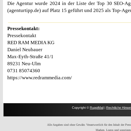
Die Agentur wurde 2024 in der Liste der Top 30 SEO-Ag
(agenturtipp.de) auf Platz 15 geführt und 2025 als Top-Age
Pressekontakt:
Pressekontakt
RED RAM MEDIA KG
Daniel Neubauer
Max-Eyth-Straße 41/1
89231 Neu-Ulm
0731 85074360
https://www.redrammedia.com/
Copyright ©
RuppiMail
|
Rechtliche Hinwe
Alle Angaben sind ohne Gewähr. Verantwortlich für den Inhalt der Presse
Marken, Logos und sonstigen 