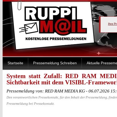
Ihre P
Startseite
Pressemeldung Schreiben
Aktuelle Pressem
System statt Zufall: RED RAM MED
Sichtbarkeit mit dem VISIBL-Framewor
Pressemeldung von: RED RAM MEDIA KG - 06.07.2026 15
Den verantwortlichen Pressekontakt, für den Inhalt der Pressemeldung, finden
Pressemeldung bei Pressekontakt.