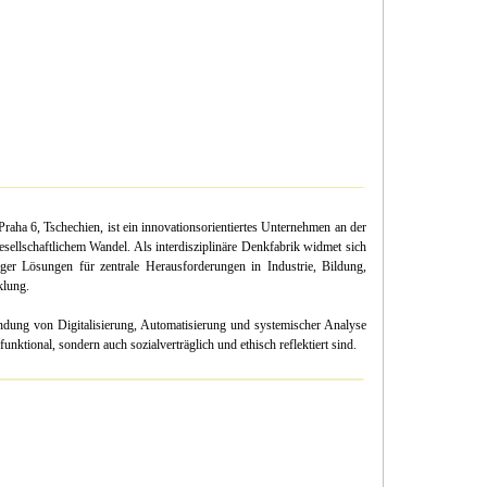
 Praha 6, Tschechien, ist ein innovationsorientiertes Unternehmen an der
esellschaftlichem Wandel. Als interdisziplinäre Denkfabrik widmet sich
higer Lösungen für zentrale Herausforderungen in Industrie, Bildung,
klung.
dung von Digitalisierung, Automatisierung und systemischer Analyse
unktional, sondern auch sozialverträglich und ethisch reflektiert sind.