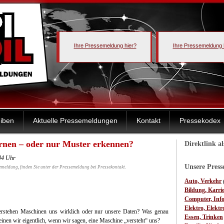
Ihre Pressemeldung hier?
Ihre Pressemeldung 
iben
Aktuelle Pressemeldungen
Kontakt
Pressekodex
ernen – oder nur Muster erkennen?
Direktlink a
:44 Uhr
Unsere Pres
emeldung, finden Sie unter der Pressemeldung bei Pressekontakt.
Auto, Verkehr
Bildung, Karri
Computer, Inf
Elektro, Elektr
rstehen Maschinen uns wirklich oder nur unsere Daten? Was genau
Essen, Trinken
inen wir eigentlich, wenn wir sagen, eine Maschine „versteht“ uns?