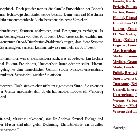
Familie, Kinde
Freizeit, Bunte
osophisch. Doch je tiefer man in die aktuelle Entwicklung der Robotik
Garten, Bauen
n einer technologischen Zeitenwende berührt. Denn während Maschinen
Handel, Dienst
eibt eine entscheidende Lücke bestehen: das echte Verstehen.
Immobilien
(39
Internet, Ecom
entifizieren, Stimmen analysieren, und Bewegungen verfolgen. In
IT, NewMedia,
eme Genauigkeiten von über 95 Prozent. Doch diese Zahlen erzählen nur
Kunst, Kultur
ogenannten Out-of-Distribution-Problematik zeigen, dass diese Systeme
Logistik, Trans
uverlässigkeit verlieren können, teilweise um mehr als 30 Prozent.
Maschinenbau
Medien, Komm
nt nicht nur, was er sieht, sondern auch, was es bedeutet. Ein Lächeln
Medizin, Gesun
al. Es kann Freude sein, Unsicherheit, Ironie oder ein stiller Hilferuf.
Mode, Trends, L
gelingt es dem menschlichen Gehirn, solche Nuancen einzuordnen,
Politik, Recht, 
rankerten Verständnis sozialer Situationen.
Sport, Events
(
Tourismus, Rei
rechnen. Doch sie verstehen nicht im eigentlichen Sinne. Sie erkennen
Umwelt, Energ
er Grenze entscheidet sich, ob ein humanoider Roboter ein Werkzeug
Unternehmen, W
wird.
Vereine, Verbä
Werbung, Mark
Wissenschaft, 
in sind, Muster zu erkennen“, sagt Dr. Andreas Krensel, Biologe und
er Muster sind nicht gleich Bedeutung. Ein Lächeln ist ein visuelles
Anzeige
xt verstehe.“