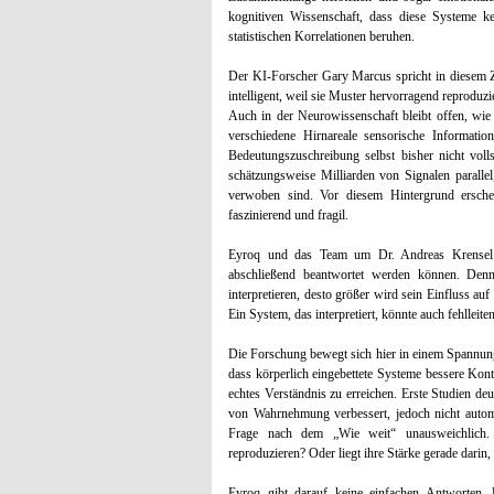
kognitiven Wissenschaft, dass diese Systeme k
statistischen Korrelationen beruhen.
Der KI-Forscher Gary Marcus spricht in diesem 
intelligent, weil sie Muster hervorragend reproduzie
Auch in der Neurowissenschaft bleibt offen, wie
verschiedene Hirnareale sensorische Informatio
Bedeutungszuschreibung selbst bisher nicht voll
schätzungsweise Milliarden von Signalen parall
verwoben sind. Vor diesem Hintergrund erschei
faszinierend und fragil.
Eyroq und das Team um Dr. Andreas Krensel st
abschließend beantwortet werden können. Denn
interpretieren, desto größer wird sein Einfluss au
Ein System, das interpretiert, könnte auch fehlleiten
Die Forschung bewegt sich hier in einem Spannung
dass körperlich eingebettete Systeme bessere Kont
echtes Verständnis zu erreichen. Erste Studien deu
von Wahrnehmung verbessert, jedoch nicht autom
Frage nach dem „Wie weit“ unausweichlich. 
reproduzieren? Oder liegt ihre Stärke gerade darin
Eyroq gibt darauf keine einfachen Antworten. 