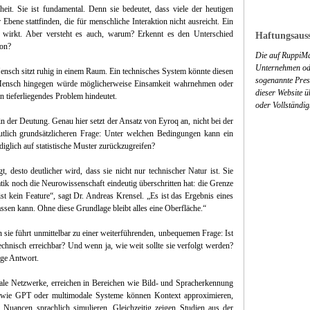
eit. Sie ist fundamental. Denn sie bedeutet, dass viele der heutigen
r Ebene stattfinden, die für menschliche Interaktion nicht ausreicht. Ein
g wirkt. Aber versteht es auch, warum? Erkennt es den Unterschied
Haftungsauss
ion?
Die auf RuppiMa
Unternehmen ode
 Mensch sitzt ruhig in einem Raum. Ein technisches System könnte diesen
sogenannte Press
in Mensch hingegen würde möglicherweise Einsamkeit wahrnehmen oder
dieser Website 
n tieferliegendes Problem hindeutet.
oder Vollständig
in der Deutung. Genau hier setzt der Ansatz von Eyroq an, nicht bei der
utlich grundsätzlicheren Frage: Unter welchen Bedingungen kann ein
diglich auf statistische Muster zurückzugreifen?
t, desto deutlicher wird, dass sie nicht nur technischer Natur ist. Sie
tik noch die Neurowissenschaft eindeutig überschritten hat: die Grenze
 kein Feature“, sagt Dr. Andreas Krensel. „Es ist das Ergebnis eines
ssen kann. Ohne diese Grundlage bleibt alles eine Oberfläche.“
 sie führt unmittelbar zu einer weiterführenden, unbequemen Frage: Ist
hnisch erreichbar? Und wenn ja, wie weit sollte sie verfolgt werden?
ige Antwort.
le Netzwerke, erreichen in Bereichen wie Bild- und Spracherkennung
 wie GPT oder multimodale Systeme können Kontext approximieren,
Nuancen sprachlich simulieren. Gleichzeitig zeigen Studien aus der