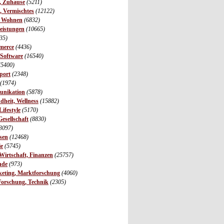
r, Zuhause
(5211)
s, Vermischtes
(12122)
, Wohnen
(6832)
leistungen
(10665)
35)
merce
(4436)
 Software
(16540)
(5400)
port
(2348)
(1974)
unikation
(5878)
dheit, Wellness
(15882)
ifestyle
(5170)
Gesellschaft
(8830)
3097)
sen
(12468)
ie
(5745)
irtschaft, Finanzen
(25757)
nde
(973)
eting, Marktforschung
(4060)
Forschung, Technik
(2305)