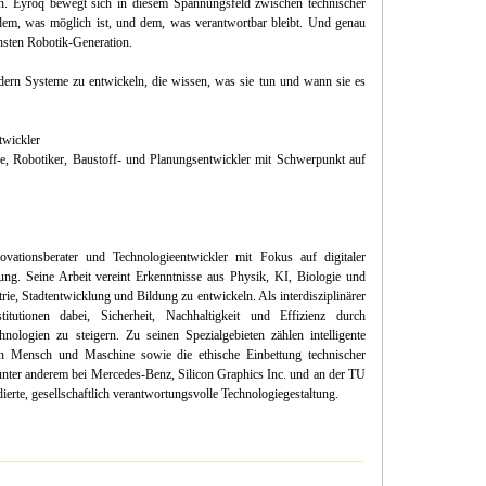
en. Eyroq bewegt sich in diesem Spannungsfeld zwischen technischer
dem, was möglich ist, und dem, was verantwortbar bleibt. Und genau
chsten Robotik-Generation.
dern Systeme zu entwickeln, die wissen, was sie tun und wann sie es
twickler
e, Robotiker, Baustoff- und Planungsentwickler mit Schwerpunkt auf
ovationsberater und Technologieentwickler mit Fokus auf digitaler
ng. Seine Arbeit vereint Erkenntnisse aus Physik, KI, Biologie und
ie, Stadtentwicklung und Bildung zu entwickeln. Als interdisziplinärer
tutionen dabei, Sicherheit, Nachhaltigkeit und Effizienz durch
hnologien zu steigern. Zu seinen Spezialgebieten zählen intelligente
n Mensch und Maschine sowie die ethische Einbettung technischer
 unter anderem bei Mercedes-Benz, Silicon Graphics Inc. und an der TU
dierte, gesellschaftlich verantwortungsvolle Technologiegestaltung.