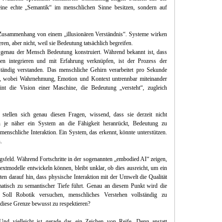
eine echte „Semantik“ im menschlichen Sinne besitzen, sondern auf
Zusammenhang von einem „illusionären Verständnis“. Systeme wirken
ren, aber nicht, weil sie Bedeutung tatsächlich begreifen.
 genau der Mensch Bedeutung konstruiert. Während bekannt ist, dass
nen integrieren und mit Erfahrung verknüpfen, ist der Prozess der
ständig verstanden. Das menschliche Gehirn verarbeitet pro Sekunde
el, wobei Wahrnehmung, Emotion und Kontext untrennbar miteinander
nt die Vision einer Maschine, die Bedeutung „versteht“, zugleich
ellen sich genau diesen Fragen, wissend, dass sie derzeit nicht
 je näher ein System an die Fähigkeit heranrückt, Bedeutung zu
f menschliche Interaktion. Ein System, das erkennt, könnte unterstützen.
.
sfeld. Während Fortschritte in der sogenannten „embodied AI“ zeigen,
extmodelle entwickeln können, bleibt unklar, ob dies ausreicht, um ein
ten darauf hin, dass physische Interaktion mit der Umwelt die Qualität
atisch zu semantischer Tiefe führt. Genau an diesem Punkt wird die
Soll Robotik versuchen, menschliches Verstehen vollständig zu
, diese Grenze bewusst zu respektieren?
Und vielleicht ist gerade das ein Zeichen von Reife. Denn anstatt