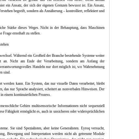
hier ein Ansatz, der sich der eigenen Grenzen bewusst ist. Ein Ansatz,
erstehen begreift, sondern als Annäherung – kontrolliert, reflektiert und
liche Stärke dieses Weges. Nicht in der Behauptung, dass Maschinen
e Frage ernsthaft zu stellen.
stehen
vwechsel. Während ein Großteil der Branche bestehende Systeme weiter
nkt an. Nicht am Ende der Verarbeitung, sondern am Anfang der
 verantwortungsvolles Handeln nur dort möglich ist, wo Wahrnehmung
en sind.
tet werden kann. Ein System, das nur visuelle Daten verarbeitet, bleibt
tem, das nur Sprache analysiert, scheitert an nonverbalen Hinweisen. Der
 in einem kontinuierlichen Prozess.
 menschliche Gehirn multisensorische Informationen nicht sequenziell
ese Fähigkeit ermöglicht es, auch in unsicheren oder widersprüchlichen
teme. Sie sind Spezialisten, aber keine Generalisten. Eyroq versucht,
ng, Bewegung und Interpretation werden nicht als getrennte Module