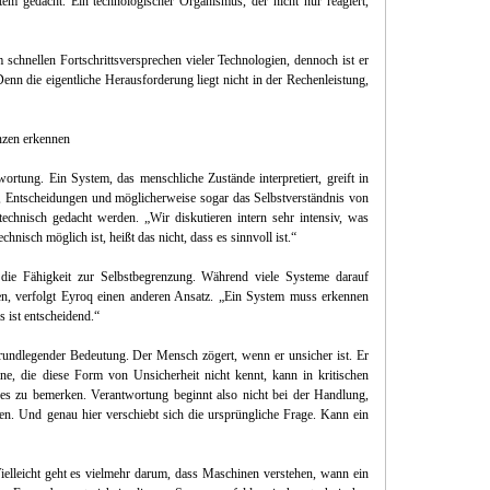
m gedacht. Ein technologischer Organismus, der nicht nur reagiert,
schnellen Fortschrittsversprechen vieler Technologien, dennoch ist er
nn die eigentliche Herausforderung liegt nicht in der Rechenleistung,
nzen erkennen
wortung. Ein System, das menschliche Zustände interpretiert, greift in
en, Entscheidungen und möglicherweise sogar das Selbstverständnis von
echnisch gedacht werden. „Wir diskutieren intern sehr intensiv, was
chnisch möglich ist, heißt das nicht, dass es sinnvoll ist.“
 die Fähigkeit zur Selbstbegrenzung. Während viele Systeme darauf
ren, verfolgt Eyroq einen anderen Ansatz. „Ein System muss erkennen
s ist entscheidend.“
grundlegender Bedeutung. Der Mensch zögert, wenn er unsicher ist. Er
ine, die diese Form von Unsicherheit nicht kennt, kann in kritischen
e es zu bemerken. Verantwortung beginnt also nicht bei der Handlung,
. Und genau hier verschiebt sich die ursprüngliche Frage. Kann ein
 Vielleicht geht es vielmehr darum, dass Maschinen verstehen, wann ein