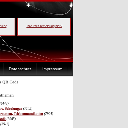
hier?
Ihre Pressemeldung hier?
Datenschutz
Impressum
ls QR Code
sethemen
(4443)
ere, Schulungen
(7145)
ormation, Telekommunikation
(7924)
onik
(3685)
(3511)