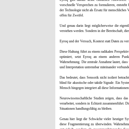
vorschnelle Versprechen zu formulieren, entsteht 
der Technologie nicht als Ersatz für menschliches V
offen für Zweifel.
Und genau darin liegt möglicherweise die eigent
verstehen werden. Sondern in der Bereitschaft, dies
Eyroq und der Versuch, Kontext statt Daten zu ver
Diese Haltung führt zu einem radikalen Perspekti
optimiert, setzt Eyroq an einem anderen Pu
Wahrnehmung. Die zentrale Annahme lautet, dass
und Interpretation untrennbar miteinander verbund
Das bedeutet, dass Sensorik nicht isoliert betrach
blind für akustische oder taktile Signale. Ein Sys
Mensch hingegen integriert all diese Informationen
Neurowissenschaftliche Studien zeigen, dass das
verarbeitet, sondern in Echtzeit zusammenführt. Di
Situationen handlungsfähig zu bleiben.
Genau hier liegt die Schwäche vieler heutiger Sys
diese Fragmentierung zu überwinden. Wahrnehmu