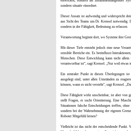
entwickelt, sondern als zusammenhängendes Syste
sondern situativ einordnet.
Dieser Ansatz ist aufwendig und widerspricht dem 
aus Sicht des Teams um Dr. Krensel notwendig. De
sondern in der Fähigkeit, Bedeutung zu erfassen.
Verantwortung beginnt dort, wo Systeme ihre Gre
Mit dieser Tiefe entsteht jedoch eine neue Verant
sensible Bereiche ein. Es beeinflusst Interaktion
Menschen. Diese Entwicklung kann nicht allein t
verantwortbar ist“, sagt Krensel. „Nur weil etwas te
Ein zentraler Punkt in diesen Überlegungen ist
ausgelegt sind, unter allen Umständen zu reagie
können, wann es nicht versteht“, sagt Krensel. „Da
Diese Fähigkeit wirkt unscheinbar, ist aber von 
stellt Fragen, er sucht Orientierung. Eine Masch
Situationen falsche Entscheidungen treffen, ohn
sondern bei der Wahrnehmung der eigenen Grenzen
Roboter Mitgefühl lernen?
Vielleicht ist das nicht der entscheidende Punkt.