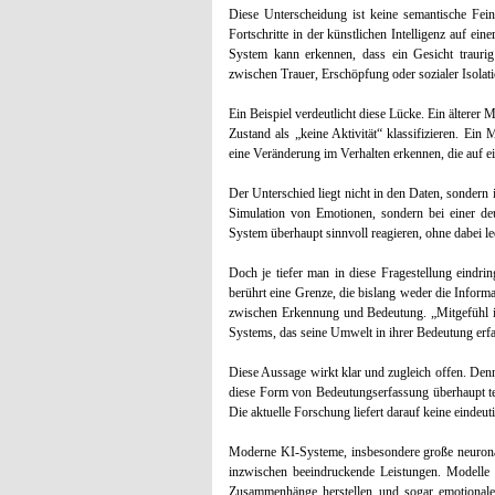
Diese Unterscheidung ist keine semantische Feinh
Fortschritte in der künstlichen Intelligenz auf eine
System kann erkennen, dass ein Gesicht trauri
zwischen Trauer, Erschöpfung oder sozialer Isolat
Ein Beispiel verdeutlicht diese Lücke. Ein älterer
Zustand als „keine Aktivität“ klassifizieren. E
eine Veränderung im Verhalten erkennen, die auf ei
Der Unterschied liegt nicht in den Daten, sondern 
Simulation von Emotionen, sondern bei einer de
System überhaupt sinnvoll reagieren, ohne dabei le
Doch je tiefer man in diese Fragestellung eindring
berührt eine Grenze, die bislang weder die Informa
zwischen Erkennung und Bedeutung. „Mitgefühl ist
Systems, das seine Umwelt in ihrer Bedeutung erfa
Diese Aussage wirkt klar und zugleich offen. Denn
diese Form von Bedeutungserfassung überhaupt tec
Die aktuelle Forschung liefert darauf keine eindeut
Moderne KI-Systeme, insbesondere große neurona
inzwischen beeindruckende Leistungen. Modelle
Zusammenhänge herstellen und sogar emotionale 