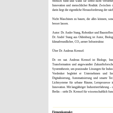
Mensch fühlt und wann sie selbst nicht versteh
Innovation und menschlicher Realität. Zwischen 
darin liegt die eigentliche Herausforderung der nä
Nicht Maschinen zu bauen, die alles können, son
besser lassen.
Autor: Dr. Andre Stang, Robotiker und Baustoffen
Dr. André Stang aus Oldenburg ist Autor, Biolog
klimafreundlicher, CO₂‑armer Infrastruktur.
Über Dr. Andreas Krensel:
Dr. rer. nat. Andreas Krensel ist Biologe, Inn
Transformation und angewandter Zukunftsforschu
Systemtheorie, um praxisnahe Lösungen für Industr
Vordenker begleitet er Unternehmen und Insti
Digitalisierung, Automatisierung und smarte Tec
Lichtsysteme für urbane Räume, Lernprozesse i
Innovation. Mit langjähriger Industrieerfahrung –
Berlin – steht Dr. Krensel für wissenschaftlich fun
Firmenkontakt: