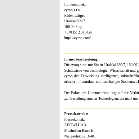
Firmenkontakt
eyroq s.r.o.
Radek Leitgeb
Uralská 689/7
160 00 Prag
+370 (5) 214 3426
https://eyroq.com/
Firmenbeschreibung:
Die eyroq s.r.o. mit Sitz in Uralská 689/7, 160 00
Schnittstelle von Technologie, Wissenschaft und g
eyroq der Entwicklung intelligenter, zukunftsfä
urbaner Infrastruktur und nachhaltiger Stadtentwic
Der Fokus des Unternehmens liegt auf der Verbin
zur Gestaltung smarter Technologien, die nicht nur f
Pressekontakt:
Pressekontakt
ABOWI UAB
Maximilian Bausch
Naugarduko g. 3-401