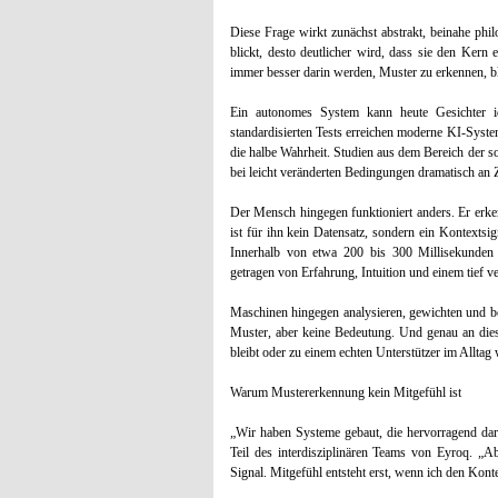
Diese Frage wirkt zunächst abstrakt, beinahe phil
blickt, desto deutlicher wird, dass sie den Ker
immer besser darin werden, Muster zu erkennen, bl
Ein autonomes System kann heute Gesichter id
standardisierten Tests erreichen moderne KI-Syst
die halbe Wahrheit. Studien aus dem Bereich der s
bei leicht veränderten Bedingungen dramatisch an Z
Der Mensch hingegen funktioniert anders. Er erken
ist für ihn kein Datensatz, sondern ein Kontextsign
Innerhalb von etwa 200 bis 300 Millisekunden 
getragen von Erfahrung, Intuition und einem tief ve
Maschinen hingegen analysieren, gewichten und be
Muster, aber keine Bedeutung. Und genau an dies
bleibt oder zu einem echten Unterstützer im Alltag 
Warum Mustererkennung kein Mitgefühl ist
„Wir haben Systeme gebaut, die hervorragend dar
Teil des interdisziplinären Teams von Eyroq. „Ab
Signal. Mitgefühl entsteht erst, wenn ich den Konte