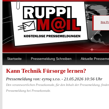
Ihre P
Startseite
Pressemeldung Schreiben
Aktuelle Pressem
Kann Technik Fürsorge lernen?
Pressemeldung von: eyroq s.r.o. - 21.05.2026 10:56 Uhr
Den verantwortlichen Pressekontakt, für den Inhalt der Pressemeldung, finden
Pressemeldung bei Pressekontakt.