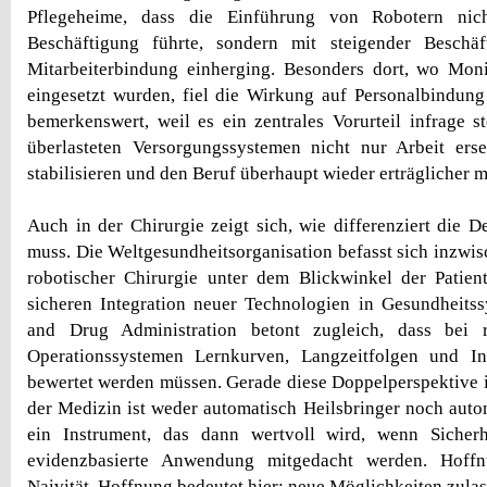
Pflegeheime, dass die Einführung von Robotern nic
Beschäftigung führte, sondern mit steigender Beschä
Mitarbeiterbindung einherging. Besonders dort, wo Moni
eingesetzt wurden, fiel die Wirkung auf Personalbindung 
bemerkenswert, weil es ein zentrales Vorurteil infrage st
überlasteten Versorgungssystemen nicht nur Arbeit ers
stabilisieren und den Beruf überhaupt wieder erträglicher 
Auch in der Chirurgie zeigt sich, wie differenziert die D
muss. Die Weltgesundheitsorganisation befasst sich inzwis
robotischer Chirurgie unter dem Blickwinkel der Patien
sicheren Integration neuer Technologien in Gesundheits
and Drug Administration betont zugleich, dass bei ro
Operationssystemen Lernkurven, Langzeitfolgen und Ind
bewertet werden müssen. Gerade diese Doppelperspektive is
der Medizin ist weder automatisch Heilsbringer noch autom
ein Instrument, das dann wertvoll wird, wenn Sicher
evidenzbasierte Anwendung mitgedacht werden. Hoffn
Naivität. Hoffnung bedeutet hier: neue Möglichkeiten zulas