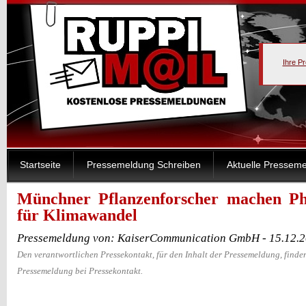
Ihre P
Startseite
Pressemeldung Schreiben
Aktuelle Pressem
Münchner Pflanzenforscher machen Pho
für Klimawandel
Pressemeldung von: KaiserCommunication GmbH - 15.12.
Den verantwortlichen Pressekontakt, für den Inhalt der Pressemeldung, finden
Pressemeldung bei Pressekontakt.