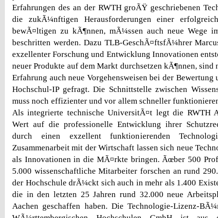
Erfahrungen des an der RWTH groÃŸ geschriebenen Tech
die zukÃ¼nftigen Herausforderungen einer erfolgreic
bewÃ¤ltigen zu kÃ¶nnen, mÃ¼ssen auch neue Wege im 
beschritten werden. Dazu TLB-GeschÃ¤ftsfÃ¼hrer Marcu
exzellenter Forschung und Entwicklung Innovationen entste
neuer Produkte auf dem Markt durchsetzen kÃ¶nnen, sind
Erfahrung auch neue Vorgehensweisen bei der Bewertung 
Hochschul-IP gefragt. Die Schnittstelle zwischen Wissen
muss noch effizienter und vor allem schneller funktionieren
Als integrierte technische UniversitÃ¤t legt die RWTH
Wert auf die professionelle Entwicklung ihrer Schutzre
durch einen exzellent funktionierenden Technologi
Zusammenarbeit mit der Wirtschaft lassen sich neue Tech
als Innovationen in die MÃ¤rkte bringen. Ãœber 500 Pro
5.000 wissenschaftliche Mitarbeiter forschen an rund 290.
der Hochschule drÃ¼ckt sich auch in mehr als 1.400 Exi
die in den letzten 25 Jahren rund 32.000 neue Arbeitsp
Aachen geschaffen haben. Die Technologie-Lizenz-BÃ¼
WÃ¼rttembergischen Hochschulen GmbH ist aus ei