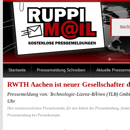
Ihre P
Startseite
Pressemeldung Schreiben
Aktuelle Pressem
RWTH Aachen ist neuer Gesellschafte
Pressemeldung von: Technologie-Lizenz-BÃ¼ro (TLB) GmbH
Uhr
Den verantwortlichen Pressekontakt, für den Inhalt der Pressemeldung, finden
Pressemeldung bei Pressekontakt.