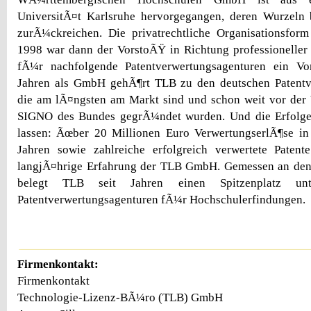
UniversitÃ¤t Karlsruhe hervorgegangen, deren Wurzeln 
zurÃ¼ckreichen. Die privatrechtliche Organisationsfo
1998 war dann der VorstoÃŸ in Richtung professioneller
fÃ¼r nachfolgende Patentverwertungsagenturen ein Vo
Jahren als GmbH gehÃ¶rt TLB zu den deutschen Patentv
die am lÃ¤ngsten am Markt sind und schon weit vor der 
SIGNO des Bundes gegrÃ¼ndet wurden. Und die Erfolge
lassen: Ãœber 20 Millionen Euro VerwertungserlÃ¶se i
Jahren sowie zahlreiche erfolgreich verwertete Paten
langjÃ¤hrige Erfahrung der TLB GmbH. Gemessen an den
belegt TLB seit Jahren einen Spitzenplatz un
Patentverwertungsagenturen fÃ¼r Hochschulerfindungen.
Firmenkontakt:
Firmenkontakt
Technologie-Lizenz-BÃ¼ro (TLB) GmbH