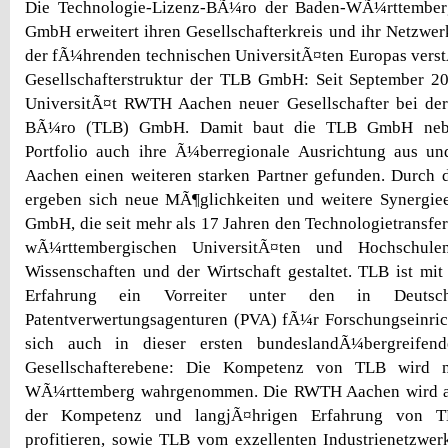
Die Technologie-Lizenz-BÃ¼ro der Baden-WÃ¼rttember
GmbH erweitert ihren Gesellschafterkreis und ihr Netzwe
der fÃ¼hrenden technischen UniversitÃ¤ten Europas verst
Gesellschafterstruktur der TLB GmbH: Seit September 20
UniversitÃ¤t RWTH Aachen neuer Gesellschafter bei der
BÃ¼ro (TLB) GmbH. Damit baut die TLB GmbH nebe
Portfolio auch ihre Ã¼berregionale Ausrichtung aus 
Aachen einen weiteren starken Partner gefunden. Durch 
ergeben sich neue MÃ¶glichkeiten und weitere Synergie
GmbH, die seit mehr als 17 Jahren den Technologietransfe
wÃ¼rttembergischen UniversitÃ¤ten und Hochschul
Wissenschaften und der Wirtschaft gestaltet. TLB ist mit
Erfahrung ein Vorreiter unter den in Deutschl
Patentverwertungsagenturen (PVA) fÃ¼r Forschungseinric
sich auch in dieser ersten bundeslandÃ¼bergreifen
Gesellschafterebene: Die Kompetenz von TLB wird n
WÃ¼rttemberg wahrgenommen. Die RWTH Aachen wird als
der Kompetenz und langjÃ¤hrigen Erfahrung von TLB
profitieren, sowie TLB vom exzellenten Industrienetzw