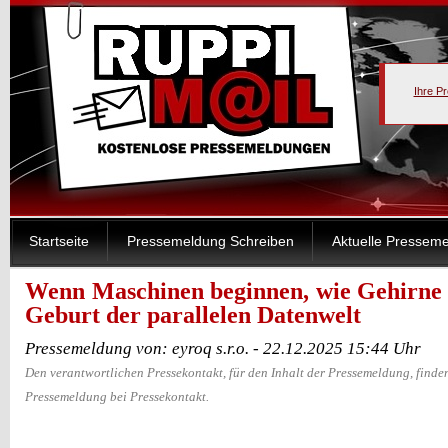
Ihre P
Startseite
Pressemeldung Schreiben
Aktuelle Pressem
Wenn Maschinen beginnen, wie Gehirne 
Geburt der parallelen Datenwelt
Pressemeldung von: eyroq s.r.o. - 22.12.2025 15:44 Uhr
Den verantwortlichen Pressekontakt, für den Inhalt der Pressemeldung, finden
Pressemeldung bei Pressekontakt.