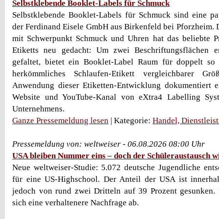
Selbstklebende Booklet-Labels für Schmuck
Selbstklebende Booklet-Labels für Schmuck sind eine pa
der Ferdinand Eisele GmbH aus Birkenfeld bei Pforzheim. D
mit Schwerpunkt Schmuck und Uhren hat das beliebte Pr
Etiketts neu gedacht: Um zwei Beschriftungsflächen er
gefaltet, bietet ein Booklet-Label Raum für doppelt so
herkömmliches Schlaufen-Etikett vergleichbarer Gr
Anwendung dieser Etiketten-Entwicklung dokumentiert ei
Website und YouTube-Kanal von eXtra4 Labelling Sys
Unternehmens.
Ganze Pressemeldung lesen
| Kategorie:
Handel, Dienstleis
Pressemeldung von: weltweiser - 06.08.2026 08:00 Uhr
USA bleiben Nummer eins – doch der Schüleraustausch wir
Neue weltweiser-Studie: 5.072 deutsche Jugendliche ent
für eine US-Highschool. Der Anteil der USA ist innerha
jedoch von rund zwei Dritteln auf 39 Prozent gesunken.
sich eine verhaltenere Nachfrage ab.