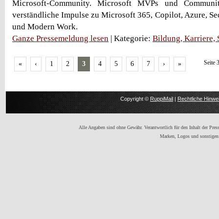
Microsoft-Community. Microsoft MVPs und Communit
verständliche Impulse zu Microsoft 365, Copilot, Azure, Se
und Modern Work.
Ganze Pressemeldung lesen
| Kategorie:
Bildung, Karriere,
Seite 
«
‹
1
2
3
4
5
6
7
›
»
Copyright ©
RuppiMail
|
Rechtliche Hinwe
Alle Angaben sind ohne Gewähr. Verantwortlich für den Inhalt der Presse
Marken, Logos und sonstigen 