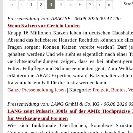
Seite 
«
‹
1
2
3
4
5
6
7
›
»
Pressemeldung von: ARAG SE - 06.08.2026 09:47 Uhr
Wenn Katzen vor Gericht landen
Knapp 16 Millionen Katzen leben in deutschen Haushalte
Abstand das beliebteste Haustier. Rechtlich können sie all
Fragen sorgen: Können Katzen vererbt werden? Darf j
gehalten werden? Und wie sieht es eigentlich nach einer T
Gerichtsentscheidungen zeigen, dass es bei Stubentiger
Futter, Fellpflege und Schmuseeinheiten geht. Zum Weltk
erläutern die ARAG Experten, worauf Katzenhalter achten
Katzenliebe ein Fall für die Justiz werden kann.
Ganze Pressemeldung lesen
| Kategorie:
Freizeit, Buntes, V
Pressemeldung von: LANG GmbH & Co. KG - 06.08.2026 0
LANG zeigt Pulsaris 300fs auf der AMB: Hochpräzise 
für Werkzeuge und Formen
Wie sich funktionale Oberflächen, komplexe Struktu
Gravuren wirtschaftlich und reproduzierbar herstellen l