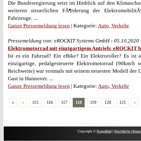
Die Bundesregierung setzt im Hinblick auf den Klimaschu
weiteren steuerlichen FÃ¶rderung der Elektromobilit
Fahrzeuge. ...
Ganze Pressemeldung lesen
| Kategorie:
Auto, Verkehr
Pressemeldung von: eROCKIT Systems GmbH - 05.10.2020
Elektromotorrad mit einzigartigem Antrieb: eROCKIT b
Ist es ein Fahrrad? Ein eBike? Ein Elektroroller? Es ist 
einzigartige, pedalgesteuerte Elektromotorrad (90km/h 
Reichweite) war erstmals mit seinem neuesten Modell der L
Gast in Hannover. ...
Ganze Pressemeldung lesen
| Kategorie:
Auto, Verkehr
«
‹
115
116
117
118
119
120
121
›
Copyright ©
RuppiMail
|
Rechtliche Hinwe