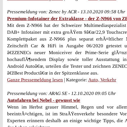
Pressemeldung von: Zenec by ACR - 13.10.2020 09:58 Uhr
Premium-Infotainer der Extraklasse - der Z-N966 von 
Mit dem Z-N966 hat der Schweizer Multimediaspeziali
DAB+ Infotainer mit extra groÃŸem 9â€œ/22,9 Touchscr
Komplettpaket aus Z-N966 plus separat erhÃ¤ltlicher 
Zeitschrift Car & HiFi in Ausgabe 06/2020 getestet 
â€žZENECs neuer Moniceiver der Prime-Serie glÃ¤n
hochauflÃ¶sendem Display sowie toller Ausstattung i
Android Autoâ€œ, urteilen die Tester und zeichnen ZENEC
â€žBest Productâ€œ in der Spitzenklasse aus.
Ganze Pressemeldung lesen
| Kategorie:
Auto, Verkehr
Pressemeldung von: ARAG SE - 12.10.2020 09:05 Uhr
Autofahren bei Nebel - gewusst wie
Wenn im Herbst grauer Himmel, Regen und vor allem
beeintrÃ¤chtigen, ist im StraÃŸenverkehr besondere Vo
Experten erinnern deshalb an einige wichtige Tipps, die 