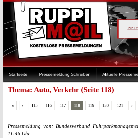
Ihre P
Startseite
Pressemeldung Schreiben
Aktuelle Pressem
Thema: Auto, Verkehr (Seite 118)
«
‹
115
116
117
118
119
120
121
›
Pressemeldung von: Bundesverband Fuhrparkmanagement
11:46 Uhr