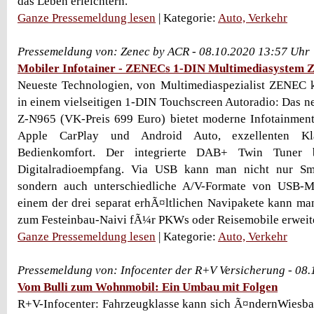
das Leben erleichtern.
Ganze Pressemeldung lesen
| Kategorie:
Auto, Verkehr
Pressemeldung von: Zenec by ACR - 08.10.2020 13:57 Uhr
Mobiler Infotainer - ZENECs 1-DIN Multimediasystem 
Neueste Technologien, von Multimediaspezialist ZENEC 
in einem vielseitigen 1-DIN Touchscreen Autoradio: Das 
Z-N965 (VK-Preis 699 Euro) bietet moderne Infotainment
Apple CarPlay und Android Auto, exzellenten Kl
Bedienkomfort. Der integrierte DAB+ Twin Tuner b
Digitalradioempfang. Via USB kann man nicht nur Sm
sondern auch unterschiedliche A/V-Formate von USB-M
einem der drei separat erhÃ¤ltlichen Navipakete kann m
zum Festeinbau-Naivi fÃ¼r PKWs oder Reisemobile erweit
Ganze Pressemeldung lesen
| Kategorie:
Auto, Verkehr
Pressemeldung von: Infocenter der R+V Versicherung - 08
Vom Bulli zum Wohnmobil: Ein Umbau mit Folgen
R+V-Infocenter: Fahrzeugklasse kann sich Ã¤ndernWiesba