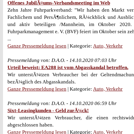
Offenes JubilÃ¤ums-Verbandsmeeting im Web
Zehn Jahre Fuhrparkverband: "Wir haben den Markt ver
Fachlichem und PersÃ¶nlichem, RÃ¼ckblick und Ausblick
und aktiv beteiligen /Mannheim, im Oktober 2020.
Fuhrparkmanagement e. V. (BVF) feiert im Oktober sein ze
...
Ganze Pressemeldung lesen
| Kategorie:
Auto, Verkehr
Pressemeldung von: D.A.O. - 14.10.2020 07:03 Uhr
Urteil beweist: EA288 ist vom Abgasskandal betroffen.
Wir unterstÃ¼tzen Verbraucher bei der Geltendmachu
bezÃ¼glich des Abgasskandals.
Ganze Pressemeldung lesen
| Kategorie:
Auto, Verkehr
Pressemeldung von: D.A.O. - 14.10.2020 06:59 Uhr
Sixt-Leasingkunden - Geld zurÃ¼ck!
Wir unterstÃ¼tzen Verbraucher, die einen rechtswidr
abgeschlossen haben.
Ganze Pressemeldung lesen
| Kategorie:
Auto, Verkehr