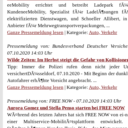
eeMobility errichtet und betreibt Ladepark fÃ¼
KundeneeMobility, Spezialist fÃ¼r LadelÃ¶sungen f
elektrifizierten Dienstwagen, und Schoeller Allibert, 
Anbieter fÃ¼r Mehrwegtransportverpackungen, ...
Ganze Pressemeldung lesen
| Kategorie:
Auto, Verkehr
Pressemeldung von: Bundesverband Deutscher Versicher
07.10.2020 14:03 Uhr
Wilde Zeiten: Im Herbst steigt die Gefahr von Kollisione
Tipp: Immer die Polizei rufen denn nicht jeder Un
versichertDÃ¼sseldorf, 07.10.2020 - Mit Beginn der dunkle
Autofahrer erhÃ¶hte Vorsicht angebracht. ...
Ganze Pressemeldung lesen
| Kategorie:
Auto, Verkehr
Pressemeldung von: FREE NOW - 07.10.2020 14:03 Uhr
Aurora Gomez und Stella Penso starten bei FREE NOW
WÃ¤hrend des letzten Jahres hat sich FREE NOW von ei-n
einer Multiservice-MobilitÃ¤tsplattform entwickelt