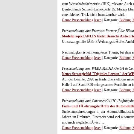
zum Wirtschaftsfachwirt/in (IHK) relevant. Auch 
Deutschlands Schnell-Lernexperte Dr. Marius Eber
einen kleinen Trick leicht beantwortbar wird.
Ganze Pressemeldung lesen
| Kategorie:
Bildung, 
Pressemeldung von: Provadis Partner fÃ¼r Bild
Modellprojekt ANLIN bietet Branche Antworten
Umsetzungshilfe fÃ¼r FÃ¼hrungskrÃ¤fte, Ausbil
Nachhaltigkeit ist ein komplexes Thema, bei dem e
Ganze Pressemeldung lesen
| Kategorie:
Bildung, 
Pressemeldung von: WEKA MEDIA GmbH & Co. K
Neues Strategiefeld "Digitales Lernen" der 
Auf der Learntec 2020 in Karlsruhe stellt das n
Halle 1 auf Stand F50 sein gesamtes Portfolio an 
Ganze Pressemeldung lesen
| Kategorie:
Bildung, 
Pressemeldung von: Carcareer24 UG (haftungsbe
Fach- und FÃ¼hrungskrÃ¤fte der Automobilbr
Stellenausschreibungen in der Automobilindustrie
Jahren im Umbruch. Einerseits wird viel automatis
und nach wegfallen lÃ¤sst. ...
Ganze Pressemeldung lesen
| Kategorie:
Bildung, 