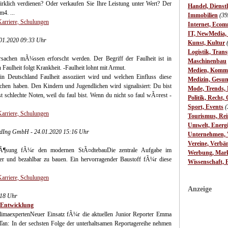
wirklich verdienen? Oder verkaufen Sie Ihre Leistung unter Wert? Der
Handel, Dienst
4. ...
Immobilien
(39
Karriere, Schulungen
Internet, Ecom
IT, NewMedia,
01.2020 09:33 Uhr
Kunst, Kultur
Logistik, Trans
rsachen mÃ¼ssen erforscht werden. Der Begriff der Faulheit ist in
Maschinenbau
 Faulheit folgt Krankheit. -Faulheit lohnt mit Armut.
Medien, Komm
n Deutschland Faulheit assoziiert wird und welchen Einfluss diese
Medizin, Gesun
hen haben. Den Kindern und Jugendlichen wird signalisiert: Du bist
Mode, Trends, L
st schlechte Noten, weil du faul bist. Wenn du nicht so faul wÃ¤rest -
Politik, Recht, 
Sport, Events
(
Karriere, Schulungen
Tourismus, Rei
Umwelt, Energ
adIng GmbH - 24.01.2020 15:16 Uhr
Unternehmen, W
Vereine, Verbä
e LÃ¶sung fÃ¼r den modernen StÃ¤dtebauDie zentrale Aufgabe im
Werbung, Mark
er und bezahlbar zu bauen. Ein hervorragender Baustoff fÃ¼r diese
Wissenschaft, 
Karriere, Schulungen
Anzeige
:18 Uhr
 Entwicklung
limaexpertenNeuer Einsatz fÃ¼r die aktuellen Junior Reporter Emma
: In der sechsten Folge der unterhaltsamen Reportagereihe nehmen