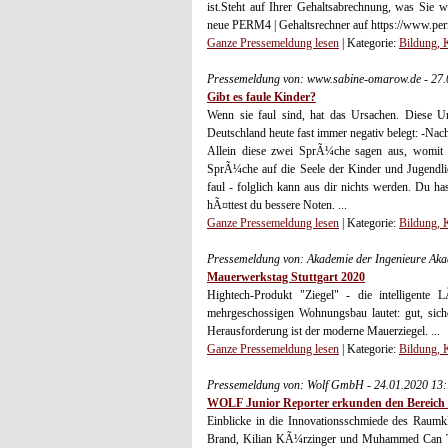
ist.Steht auf Ihrer Gehaltsabrechnung, was Sie 
neue PERM4 | Gehaltsrechner auf https://www.perm
Ganze Pressemeldung lesen
| Kategorie:
Bildung, 
Pressemeldung von: www.sabine-omarow.de - 27.
Gibt es faule Kinder?
Wenn sie faul sind, hat das Ursachen. Diese U
Deutschland heute fast immer negativ belegt: -Nach
Allein diese zwei SprÃ¼che sagen aus, womit i
SprÃ¼che auf die Seele der Kinder und Jugendlic
faul - folglich kann aus dir nichts werden. Du ha
hÃ¤ttest du bessere Noten. ...
Ganze Pressemeldung lesen
| Kategorie:
Bildung, 
Pressemeldung von: Akademie der Ingenieure Ak
Mauerwerkstag Stuttgart 2020
Hightech-Produkt "Ziegel" - die intelligent
mehrgeschossigen Wohnungsbau lautet: gut, sich
Herausforderung ist der moderne Mauerziegel. ...
Ganze Pressemeldung lesen
| Kategorie:
Bildung, 
Pressemeldung von: Wolf GmbH - 24.01.2020 13
WOLF Junior Reporter erkunden den Bereich
Einblicke in die Innovationsschmiede des Raumk
Brand, Kilian KÃ¼rzinger und Muhammed Can Tan