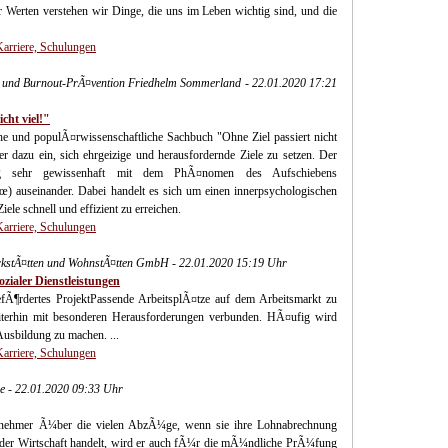
 Werten verstehen wir Dinge, die uns im Leben wichtig sind, und die
Karriere, Schulungen
n und Burnout-PrÃ¤vention Friedhelm Sommerland - 22.01.2020 17:21
cht viel!"
ahe und populÃ¤rwissenschaftliche Sachbuch "Ohne Ziel passiert nicht
 dazu ein, sich ehrgeizige und herausfordernde Ziele zu setzen. Der
g sehr gewissenhaft mit dem PhÃ¤nomen des Aufschiebens
€œ) auseinander. Dabei handelt es sich um einen innerpsychologischen
ele schnell und effizient zu erreichen.
Karriere, Schulungen
stÃ¤tten und WohnstÃ¤tten GmbH - 22.01.2020 15:19 Uhr
zialer Dienstleistungen
fÃ¶rdertes ProjektPassende ArbeitsplÃ¤tze auf dem Arbeitsmarkt zu
terhin mit besonderen Herausforderungen verbunden. HÃ¤ufig wird
Ausbildung zu machen. ...
Karriere, Schulungen
e - 22.01.2020 09:33 Uhr
eitnehmer Ã¼ber die vielen AbzÃ¼ge, wenn sie ihre Lohnabrechnung
s der Wirtschaft handelt, wird er auch fÃ¼r die mÃ¼ndliche PrÃ¼fung