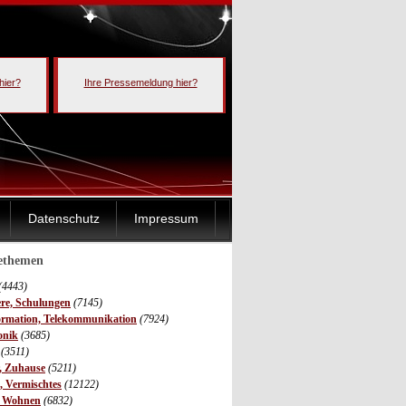
hier?
Ihre Pressemeldung hier?
Datenschutz
Impressum
sethemen
(4443)
ere, Schulungen
(7145)
ormation, Telekommunikation
(7924)
onik
(3685)
(3511)
r, Zuhause
(5211)
s, Vermischtes
(12122)
, Wohnen
(6832)