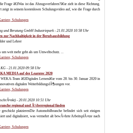
die Frage â€žWas ist das Abzugsverfahren?â€œ zielt in diese Richtung.
t zeigt in seinem kostenlosen Schulungsvideo auf, wie die Frage durch
Karriere, Schulungen
ung und Beratung GmbH Industriepark - 21.01.2020 10:58 Uhr
 zur Nachhaltigkeit in der Berufsausbildung
der und Lehrer
s um weit mehr geht als um Umweltschutz. ...
Karriere, Schulungen
G - 21.01.2020 09:58 Uhr
WEKA MEDIA auf der Learntec 2020
eue WEKA-Team â€žDigitales Lernenâ€œ vom 28. bis 30. Januar 2020 in
innovativen digitalen WeiterbildungslÃ¶sungen vor.
Karriere, Schulungen
schrÃ¤nkt) - 20.01.2020 10:51 Uhr
anche regional und Ã¼berregional finden
 geschickt platzierenDie Automobilbranche befindet sich seit einigen
iert und digitalisiert, was vermehrt alt bewÃ¤hrte ArbeitsplÃ¤tze nach
Karriere, Schulungen