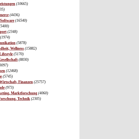
leistungen
(10665)
35)
merce
(4436)
 Software
(16540)
(5400)
port
(2348)
(1974)
unikation
(5878)
dheit, Wellness
(15882)
ifestyle
(5170)
Gesellschaft
(8830)
3097)
sen
(12468)
ie
(5745)
irtschaft, Finanzen
(25757)
nde
(973)
eting, Marktforschung
(4060)
Forschung, Technik
(2305)