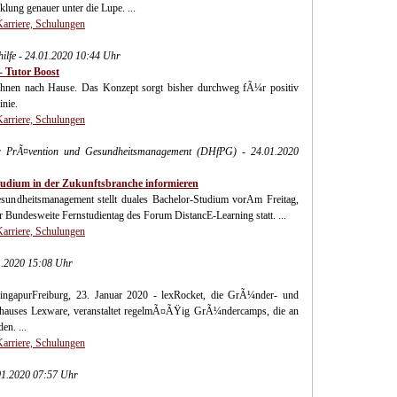
lung genauer unter die Lupe. ...
Karriere, Schulungen
ilfe - 24.01.2020 10:44 Uhr
 Tutor Boost
hnen nach Hause. Das Konzept sorgt bisher durchweg fÃ¼r positiv
inie.
Karriere, Schulungen
r PrÃ¤vention und Gesundheitsmanagement (DHfPG) - 24.01.2020
udium in der Zukunftsbranche informieren
ndheitsmanagement stellt duales Bachelor-Studium vorAm Freitag,
er Bundesweite Fernstudientag des Forum DistancE-Learning statt. ...
Karriere, Schulungen
1.2020 15:08 Uhr
ngapurFreiburg, 23. Januar 2020 - lexRocket, die GrÃ¼nder- und
arehauses Lexware, veranstaltet regelmÃ¤ÃŸig GrÃ¼ndercamps, die an
en. ...
Karriere, Schulungen
01.2020 07:57 Uhr