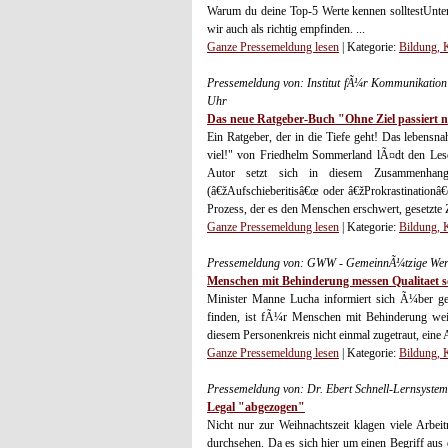
Warum du deine Top-5 Werte kennen solltestUnter
wir auch als richtig empfinden. ...
Ganze Pressemeldung lesen
| Kategorie:
Bildung, 
Pressemeldung von: Institut fÃ¼r Kommunikatio
Uhr
Das neue Ratgeber-Buch "Ohne Ziel passiert ni
Ein Ratgeber, der in die Tiefe geht! Das lebensn
viel!" von Friedhelm Sommerland lÃ¤dt den Leser
Autor setzt sich in diesem Zusammenhan
(â€žAufschieberitisâ€œ oder â€žProkrastinationâ
Prozess, der es den Menschen erschwert, gesetzte Zi
Ganze Pressemeldung lesen
| Kategorie:
Bildung, 
Pressemeldung von: GWW - GemeinnÃ¼tzige Werk
Menschen mit Behinderung messen Qualitaet so
Minister Manne Lucha informiert sich Ã¼ber ge
finden, ist fÃ¼r Menschen mit Behinderung wei
diesem Personenkreis nicht einmal zugetraut, eine 
Ganze Pressemeldung lesen
| Kategorie:
Bildung, 
Pressemeldung von: Dr. Ebert Schnell-Lernsystem
Legal "abgezogen"
Nicht nur zur Weihnachtszeit klagen viele Arb
durchsehen. Da es sich hier um einen Begriff au