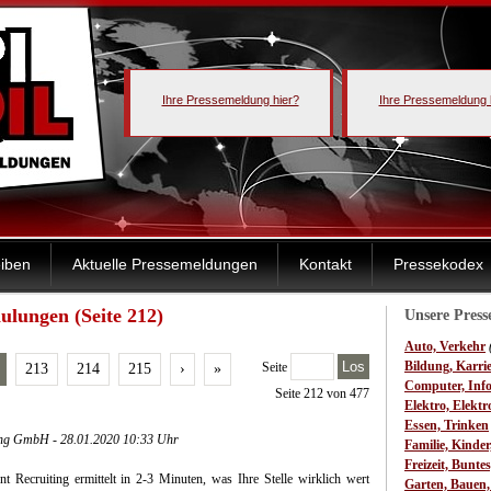
Ihre Pressemeldung hier?
Ihre Pressemeldung 
iben
Aktuelle Pressemeldungen
Kontakt
Pressekodex
ulungen (Seite 212)
Unsere Pres
Auto, Verkehr
Los
Bildung, Karri
Seite
213
214
215
›
»
Computer, Inf
Seite 212 von 477
Elektro, Elektr
Essen, Trinken
ing GmbH - 28.01.2020 10:33 Uhr
Familie, Kinde
Freizeit, Bunte
Recruiting ermittelt in 2-3 Minuten, was Ihre Stelle wirklich wert
Garten, Bauen