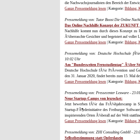
die Nachwuchsjournalisten den Bereich der Entwick
Ganze Pressemeldung lesen
| Kategorie:
Bildung, 
Pressemeldung von: Tutor Boost Die Online Nachh
Das Online Nachhilfe Konzept der ZUKUNFT -
Nachhilfe kommt nun durch dieses Konzept zu I
Ã¼berraschte Gesichter und begeistert auf voller L
Ganze Pressemeldung lesen
| Kategorie:
Bildung, 
Pressemeldung von: Deutsche Hochschule fÃ¼
10:02 Uhr
Am "Bundesweiten Fernstudientag" Ã¼ber St
Deutsche Hochschule fÃ¼r PrÃ¤vention und Gesu
den 31. Januar 2020, findet bereits zum 15. Mal d
Ganze Pressemeldung lesen
| Kategorie:
Bildung, 
Pressemeldung von: Pressecenter Lexware - 23.0
Neue Startup-Camps von lexrocket:
Jetzt bewerben fÃ¼r das FrÃ¼hjahrscamp in Si
Startup-FÃ¶rderinitiative des Freiburger Softw
inspirierenden Orten Ã¼berall auf der Welt stattfind
Ganze Pressemeldung lesen
| Kategorie:
Bildung, 
Pressemeldung von: ZHI Consulting GmbH - 23.
Selbstbestimmung statt Opferdasein