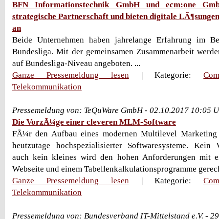
BFN Informationstechnik GmbH und ecm:one Gmb
strategische Partnerschaft und bieten digitale LÃ¶sunge
an
Beide Unternehmen haben jahrelange Erfahrung im Be
Bundesliga. Mit der gemeinsamen Zusammenarbeit werde
auf Bundesliga-Niveau angeboten. ...
Ganze Pressemeldung lesen
| Kategorie:
Com
Telekommunikation
Pressemeldung von: TeQuWare GmbH - 02.10.2017 10:05 
Die VorzÃ¼ge einer cleveren MLM-Software
FÃ¼r den Aufbau eines modernen Multilevel Marketing V
heutzutage hochspezialisierter Softwaresysteme. Kein V
auch kein kleines wird den hohen Anforderungen mit ein
Webseite und einem Tabellenkalkulationsprogramme gerecht
Ganze Pressemeldung lesen
| Kategorie:
Com
Telekommunikation
Pressemeldung von: Bundesverband IT-Mittelstand e.V. - 2