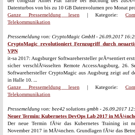
der congstar Allnet Flat Tarife bei Buchung des zusÃ¤t
Datenturbos von bis zu 10 GB Datenvolumen pro Monat prof
Ganze Pressemeldung lesen
| Kategorie:
Com
Telekommunikation
Pressemeldung von: CryptoMagic GmbH - 26.09.2017 16:2
CryptoMagic revolutioniert Fernzugriff durch neuart
VPN
it-sa 2017: Augsburger Softwarehersteller prÃ¤sentiert er
sicher verschlÃ¼sselten Remote AccessAugsburg, 26. 
Softwarehersteller CryptoMagic aus Augsburg zeigt auf de
in Halle 10. ...
Ganze Pressemeldung lesen
| Kategorie:
Com
Telekommunikation
Pressemeldung von: bee42 solutions gmbh - 26.09.2017 12
Neuer Termin: Kubernetes DevOps Lab 2017 in MÃ¼nch
Der neue Termin fÃ¼r das Kubernetes Training ist nu
November 2017 in MÃ¼nchen. Grundlagen fÃ¼r das Betre