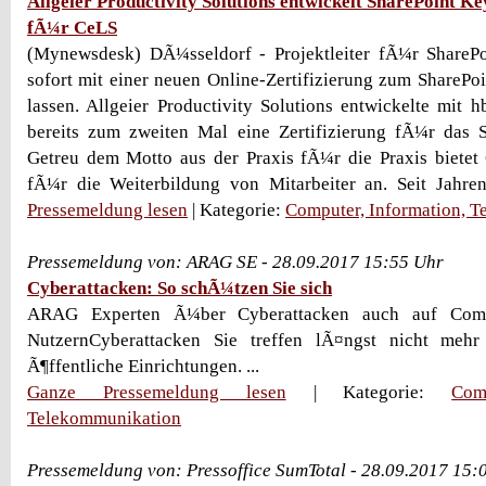
Allgeier Productivity Solutions entwickelt SharePoint Ke
fÃ¼r CeLS
(Mynewsdesk) DÃ¼sseldorf - Projektleiter fÃ¼r ShareP
sofort mit einer neuen Online-Zertifizierung zum ShareP
lassen. Allgeier Productivity Solutions entwickelte mit h
bereits zum zweiten Mal eine Zertifizierung fÃ¼r das S
Getreu dem Motto aus der Praxis fÃ¼r die Praxis bietet
fÃ¼r die Weiterbildung von Mitarbeiter an. Seit Jahre
Pressemeldung lesen
| Kategorie:
Computer, Information, 
Pressemeldung von: ARAG SE - 28.09.2017 15:55 Uhr
Cyberattacken: So schÃ¼tzen Sie sich
ARAG Experten Ã¼ber Cyberattacken auch auf Comp
NutzernCyberattacken Sie treffen lÃ¤ngst nicht meh
Ã¶ffentliche Einrichtungen. ...
Ganze Pressemeldung lesen
| Kategorie:
Com
Telekommunikation
Pressemeldung von: Pressoffice SumTotal - 28.09.2017 15: