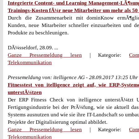
Integrierte Content- und Learning Management-LÃ¶sun
Trainings-Kosten fÃ¼r neue Mitarbeiter um mehr als 50
Durch die Zusammenarbeit mit dominKnow ermÃ¶glic
Kunden, neue Mitarbeiter schneller einzuarbeiten und de
Produkte zu beschleunigen.
DÃ¼sseldorf, 28.09. ...
Ganze Pressemeldung lesen
| Kategorie:
Com
Telekommunikation
Pressemeldung von: itelligence AG - 28.09.2017 13:25 Uhr
Fitnesstest von itelligence zeigt auf, wie ERP-Systeme
unterstÃ¼tzen
Der ERP Fitness Check von itelligence unterstÃ¼tzt 
Fertigungsindustrie bei der PrÃ¼fung, wie sie aktuell das
Systems ausnutzen und wie sie ihre IT-Landschaft so umbau
Projekte der Digitalisierung optimal abbildet.
Ganze Pressemeldung lesen
| Kategorie:
Com
Telekommunikation