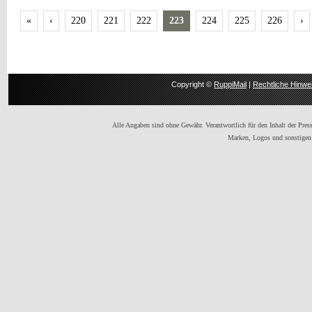
«
‹
220
221
222
223
224
225
226
›
Copyright ©
RuppiMail
|
Rechtliche Hinwe
Alle Angaben sind ohne Gewähr. Verantwortlich für den Inhalt der Presse
Marken, Logos und sonstigen 