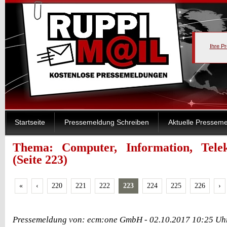
Ihre P
Startseite
Pressemeldung Schreiben
Aktuelle Pressem
Thema: Computer, Information, Tele
(Seite 223)
«
‹
220
221
222
223
224
225
226
›
Pressemeldung von: ecm:one GmbH - 02.10.2017 10:25 Uh