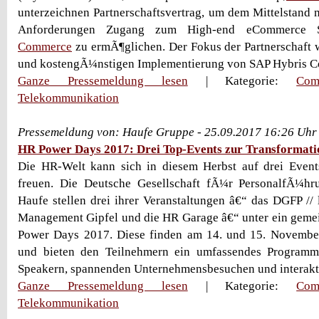
unterzeichnen Partnerschaftsvertrag, um dem Mittelstand 
Anforderungen Zugang zum High-end eCommerce
Commerce
zu ermÃ¶glichen. Der Fokus der Partnerschaft w
und kostengÃ¼nstigen Implementierung von SAP Hybris Co
Ganze Pressemeldung lesen
| Kategorie:
Com
Telekommunikation
Pressemeldung von: Haufe Gruppe - 25.09.2017 16:26 Uhr
HR Power Days 2017: Drei Top-Events zur Transformat
Die HR-Welt kann sich in diesem Herbst auf drei Event
freuen. Die Deutsche Gesellschaft fÃ¼r PersonalfÃ¼h
Haufe stellen drei ihrer Veranstaltungen â€“ das DGFP // 
Management Gipfel und die HR Garage â€“ unter ein geme
Power Days 2017. Diese finden am 14. und 15. November 
und bieten den Teilnehmern ein umfassendes Programm
Speakern, spannenden Unternehmensbesuchen und interakt
Ganze Pressemeldung lesen
| Kategorie:
Com
Telekommunikation