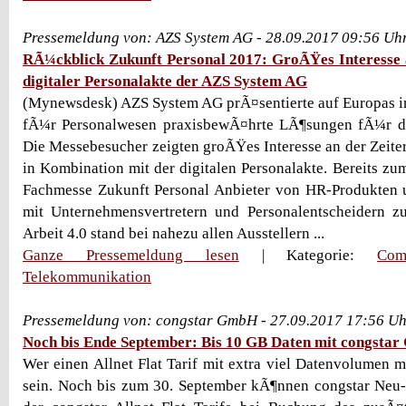
Pressemeldung von: AZS System AG - 28.09.2017 09:56 Uh
RÃ¼ckblick Zukunft Personal 2017: GroÃŸes Interesse 
digitaler Personalakte der AZS System AG
(Mynewsdesk) AZS System AG prÃ¤sentierte auf Europas i
fÃ¼r Personalwesen praxisbewÃ¤hrte LÃ¶sungen fÃ¼r die
Die Messebesucher zeigten groÃŸes Interesse an der Zeite
in Kombination mit der digitalen Personalakte. Bereits zu
Fachmesse Zukunft Personal Anbieter von HR-Produkten u
mit Unternehmensvertretern und Personalentscheidern
Arbeit 4.0 stand bei nahezu allen Ausstellern ...
Ganze Pressemeldung lesen
| Kategorie:
Com
Telekommunikation
Pressemeldung von: congstar GmbH - 27.09.2017 17:56 U
Noch bis Ende September: Bis 10 GB Daten mit congstar 
Wer einen Allnet Flat Tarif mit extra viel Datenvolumen m
sein. Noch bis zum 30. September kÃ¶nnen congstar Neu