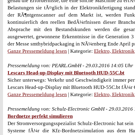
genau die Erfordernisse, die eine solche Maschine zu erfÃ
Belastungen sie tÃ¤glich in der Elektronikfertigung stan
der RÃ¶ntgenscanner auf dem Markt ist, werden Funk
kontinuierlich den reellen BedÃ¼rfnissen dieser Branch
Absprache mit den Bestandskunden werden die gesam
ausgewertet, gewonnene Erkenntnisse in die Generation 3 
der Messe smthybridpackaging in NÃ¼rnberg Ende April pr
Ganze Pressemeldung lesen
| Kategorie:
Elektro, Elektronik
Pressemeldung von: PEARL.GmbH - 29.03.2016 14:05 Uhr
Lescars Head-up-Display mit Bluetooth HUD-55C.bt
Sicher unterwegs: Verkehr und Geschwindigkeit immer per
Lescars Head-up-Display mit Bluetooth HUD-55C.bt fÃ¼r
Ganze Pressemeldung lesen
| Kategorie:
Elektro, Elektronik
Pressemeldung von: Schulz-Electronic GmbH - 29.03.2016
Bordnetze perfekt simulieren
Der Stromversorgungsspezialist Schulz-Electronic hat se
Systeme fÃ¼r die Kfz-Bordnetzsimulation aus dem Ha