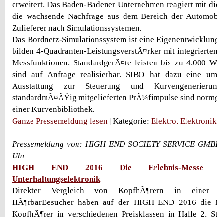
erweitert. Das Baden-Badener Unternehmen reagiert mit di
die wachsende Nachfrage aus dem Bereich der Automobil
Zulieferer nach Simulationssystemen.
Das Bordnetz-Simulationssystem ist eine Eigenentwicklun
bilden 4-Quadranten-LeistungsverstÃ¤rker mit integriert
Messfunktionen. StandardgerÃ¤te leisten bis zu 4.000 W
sind auf Anfrage realisierbar. SIBO hat dazu eine um
Ausstattung zur Steuerung und Kurvengenerierun
standardmÃ¤ÃŸig mitgelieferten PrÃ¼fimpulse sind normge
einer Kurvenbibliothek.
Ganze Pressemeldung lesen
| Kategorie:
Elektro, Elektronik
Pressemeldung von: HIGH END SOCIETY SERVICE GMBH 
Uhr
HIGH END 2016 Die Erlebnis-Messe fÃ
Unterhaltungselektronik
Direkter Vergleich von KopfhÃ¶rern in einer n
HÃ¶rbarBesucher haben auf der HIGH END 2016 die M
KopfhÃ¶rer in verschiedenen Preisklassen in Halle 2, S