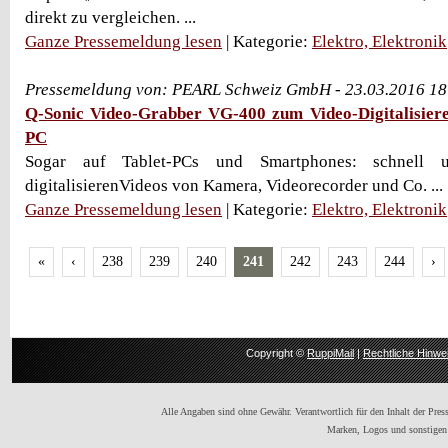
direkt zu vergleichen. ...
Ganze Pressemeldung lesen
| Kategorie:
Elektro, Elektronik
Pressemeldung von: PEARL Schweiz GmbH - 23.03.2016 18
Q-Sonic Video-Grabber VG-400 zum Video-Digitalisier
PC
Sogar auf Tablet-PCs und Smartphones: schnell 
digitalisierenVideos von Kamera, Videorecorder und Co. ...
Ganze Pressemeldung lesen
| Kategorie:
Elektro, Elektronik
«
‹
238
239
240
241
242
243
244
›
Copyright ©
RuppiMail
|
Rechtliche Hinwe
Alle Angaben sind ohne Gewähr. Verantwortlich für den Inhalt der Presse
Marken, Logos und sonstigen 