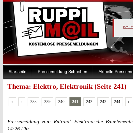
Ihre P
Startseite
Pressemeldung Schreiben
Aktuelle Pressem
Thema: Elektro, Elektronik (Seite 241)
«
‹
238
239
240
241
242
243
244
›
Pressemeldung von: Rutronik Elektronische Bauelemen
14:26 Uhr