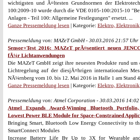
wichtigsten und Ã¤ltesten Grundnormen der Elektrote
100:2009-10 wurde durch die VDE 0105-100:2015-10 "Betr
Anlagen - Teil 100: Allgemeine Festlegungen" ersetzt. ...
Ganze Pressemeldung lesen
| Kategorie:
Elektro, Elektronik
Pressemeldung von: MAZeT GmbH - 30.03.2016 21:57 Uhr
Sensor+Test 2016: MAZeT prÃ¤sentiert neuen JEN
fÃ¼r Lichtanwendungen
Die MAZeT GmbH zeigt ihre neuesten Produkte rund um d
Lichtregelung auf der diesjÃ¤hrigen internationalen 
NÃ¼rnberg vom 10. bis 12. Mai 2016 in Halle 1 am Stand 4
Ganze Pressemeldung lesen
| Kategorie:
Elektro, Elektronik
Pressemeldung von: Atmel Corporation - 30.03.2016 14:02
Atmel Expands Award-Winning Bluetooth Portfolio
Lowest Power BLE Module for Space-Constrained Applic
Bringing Smart, Bluetooth Low Energy Connectivity to t
SmartConnect Modules
Increase Battery Life By Up to 3X for Wearable and