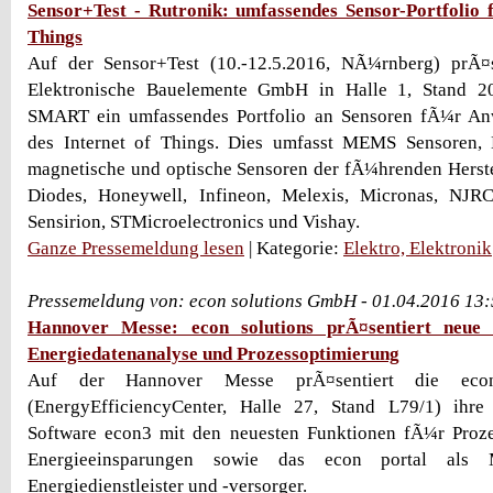
Sensor+Test - Rutronik: umfassendes Sensor-Portfolio 
Things
Auf der Sensor+Test (10.-12.5.2016, NÃ¼rnberg) prÃ¤s
Elektronische Bauelemente GmbH in Halle 1, Stand 
SMART ein umfassendes Portfolio an Sensoren fÃ¼r An
des Internet of Things. Dies umfasst MEMS Sensoren,
magnetische und optische Sensoren der fÃ¼hrenden Herste
Diodes, Honeywell, Infineon, Melexis, Micronas, NJR
Sensirion, STMicroelectronics und Vishay.
Ganze Pressemeldung lesen
| Kategorie:
Elektro, Elektronik
Pressemeldung von: econ solutions GmbH - 01.04.2016 13
Hannover Messe: econ solutions prÃ¤sentiert neue 
Energiedatenanalyse und Prozessoptimierung
Auf der Hannover Messe prÃ¤sentiert die eco
(EnergyEfficiencyCenter, Halle 27, Stand L79/1) ihr
Software econ3 mit den neuesten Funktionen fÃ¼r Proz
Energieeinsparungen sowie das econ portal als 
Energiedienstleister und -versorger.