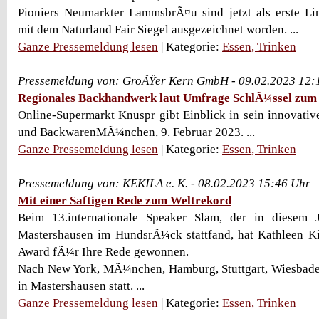
Pioniers Neumarkter LammsbrÃ¤u sind jetzt als erste 
mit dem Naturland Fair Siegel ausgezeichnet worden. ...
Ganze Pressemeldung lesen
| Kategorie:
Essen, Trinken
Pressemeldung von: GroÃŸer Kern GmbH - 09.02.2023 12:
Regionales Backhandwerk laut Umfrage SchlÃ¼ssel zum
Online-Supermarkt Knuspr gibt Einblick in sein innovati
und BackwarenMÃ¼nchen, 9. Februar 2023. ...
Ganze Pressemeldung lesen
| Kategorie:
Essen, Trinken
Pressemeldung von: KEKILA e. K. - 08.02.2023 15:46 Uhr
Mit einer Saftigen Rede zum Weltrekord
Beim 13.internationale Speaker Slam, der in diesem 
Mastershausen im HundsrÃ¼ck stattfand, hat Kathleen Ki
Award fÃ¼r Ihre Rede gewonnen.
Nach New York, MÃ¼nchen, Hamburg, Stuttgart, Wiesbaden
in Mastershausen statt. ...
Ganze Pressemeldung lesen
| Kategorie:
Essen, Trinken