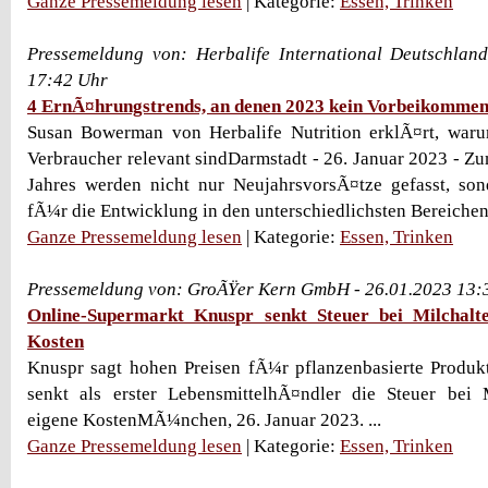
Ganze Pressemeldung lesen
| Kategorie:
Essen, Trinken
Pressemeldung von: Herbalife International Deutschla
17:42 Uhr
4 ErnÃ¤hrungstrends, an denen 2023 kein Vorbeikommen 
Susan Bowerman von Herbalife Nutrition erklÃ¤rt, war
Verbraucher relevant sindDarmstadt - 26. Januar 2023 - Z
Jahres werden nicht nur NeujahrsvorsÃ¤tze gefasst, so
fÃ¼r die Entwicklung in den unterschiedlichsten Bereichen 
Ganze Pressemeldung lesen
| Kategorie:
Essen, Trinken
Pressemeldung von: GroÃŸer Kern GmbH - 26.01.2023 13:
Online-Supermarkt Knuspr senkt Steuer bei Milchalte
Kosten
Knuspr sagt hohen Preisen fÃ¼r pflanzenbasierte Produ
senkt als erster LebensmittelhÃ¤ndler die Steuer bei M
eigene KostenMÃ¼nchen, 26. Januar 2023. ...
Ganze Pressemeldung lesen
| Kategorie:
Essen, Trinken