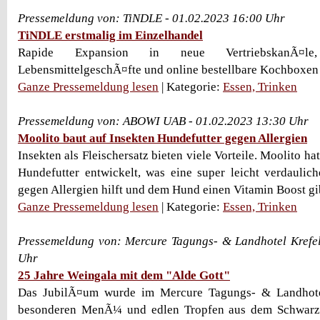
Pressemeldung von: TiNDLE - 01.02.2023 16:00 Uhr
TiNDLE erstmalig im Einzelhandel
Rapide Expansion in neue VertriebskanÃ¤le
LebensmittelgeschÃ¤fte und online bestellbare Kochboxen 
Ganze Pressemeldung lesen
| Kategorie:
Essen, Trinken
Pressemeldung von: ABOWI UAB - 01.02.2023 13:30 Uhr
Moolito baut auf Insekten Hundefutter gegen Allergien
Insekten als Fleischersatz bieten viele Vorteile. Moolito ha
Hundefutter entwickelt, was eine super leicht verdauliche
gegen Allergien hilft und dem Hund einen Vitamin Boost gi
Ganze Pressemeldung lesen
| Kategorie:
Essen, Trinken
Pressemeldung von: Mercure Tagungs- & Landhotel Krefel
Uhr
25 Jahre Weingala mit dem "Alde Gott"
Das JubilÃ¤um wurde im Mercure Tagungs- & Landhote
besonderen MenÃ¼ und edlen Tropfen aus dem Schwarzw