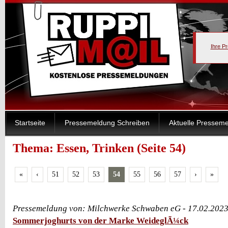
Ihre P
Startseite
Pressemeldung Schreiben
Aktuelle Pressem
Thema: Essen, Trinken (Seite 54)
«
‹
51
52
53
54
55
56
57
›
»
Pressemeldung von: Milchwerke Schwaben eG - 17.02.202
Sommerjoghurts von der Marke WeideglÃ¼ck