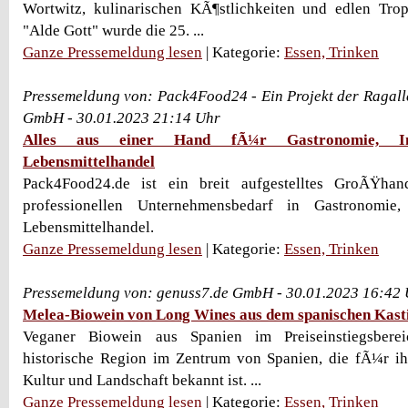
Wortwitz, kulinarischen KÃ¶stlichkeiten und edlen Tr
"Alde Gott" wurde die 25. ...
Ganze Pressemeldung lesen
| Kategorie:
Essen, Trinken
Pressemeldung von: Pack4Food24 - Ein Projekt der Ragal
GmbH - 30.01.2023 21:14 Uhr
Alles aus einer Hand fÃ¼r Gastronomie, I
Lebensmittelhandel
Pack4Food24.de ist ein breit aufgestelltes GroÃŸhan
professionellen Unternehmensbedarf in Gastronomie
Lebensmittelhandel.
Ganze Pressemeldung lesen
| Kategorie:
Essen, Trinken
Pressemeldung von: genuss7.de GmbH - 30.01.2023 16:42
Melea-Biowein von Long Wines aus dem spanischen Kasti
Veganer Biowein aus Spanien im Preiseinstiegsbereic
historische Region im Zentrum von Spanien, die fÃ¼r ih
Kultur und Landschaft bekannt ist. ...
Ganze Pressemeldung lesen
| Kategorie:
Essen, Trinken