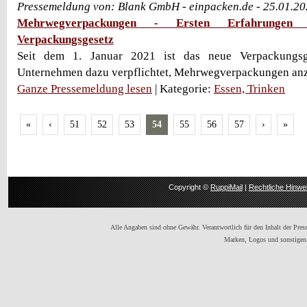
Pressemeldung von: Blank GmbH - einpacken.de - 25.01.2
Mehrwegverpackungen - Ersten Erfahrunge
Verpackungsgesetz
Seit dem 1. Januar 2021 ist das neue Verpackungsg
Unternehmen dazu verpflichtet, Mehrwegverpackungen anzu
Ganze Pressemeldung lesen
| Kategorie:
Essen, Trinken
«
‹
51
52
53
54
55
56
57
›
»
Copyright ©
RuppiMail
|
Rechtliche Hinwe
Alle Angaben sind ohne Gewähr. Verantwortlich für den Inhalt der Presse
Marken, Logos und sonstigen 