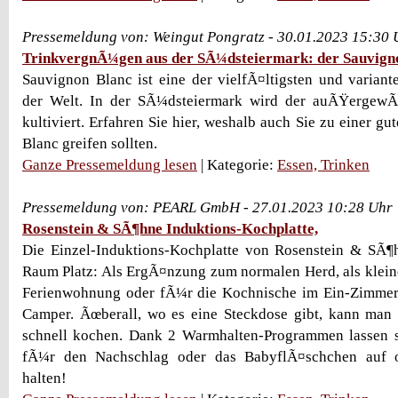
Pressemeldung von: Weingut Pongratz - 30.01.2023 15:30 
TrinkvergnÃ¼gen aus der SÃ¼dsteiermark: der Sauvign
Sauvignon Blanc ist eine der vielfÃ¤ltigsten und variant
der Welt. In der SÃ¼dsteiermark wird der auÃŸergew
kultiviert. Erfahren Sie hier, weshalb auch Sie zu einer g
Blanc greifen sollten.
Ganze Pressemeldung lesen
| Kategorie:
Essen, Trinken
Pressemeldung von: PEARL GmbH - 27.01.2023 10:28 Uhr
Rosenstein & SÃ¶hne Induktions-Kochplatte,
Die Einzel-Induktions-Kochplatte von Rosenstein & SÃ¶h
Raum Platz: Als ErgÃ¤nzung zum normalen Herd, als klein
Ferienwohnung oder fÃ¼r die Kochnische im Ein-Zimme
Camper. Ãœberall, wo es eine Steckdose gibt, kann ma
schnell kochen. Dank 2 Warmhalten-Programmen lassen s
fÃ¼r den Nachschlag oder das BabyflÃ¤schchen auf o
halten!